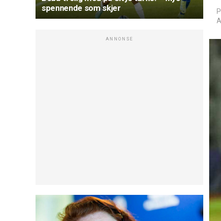
spennende som skjer
P
A
ANNONSE