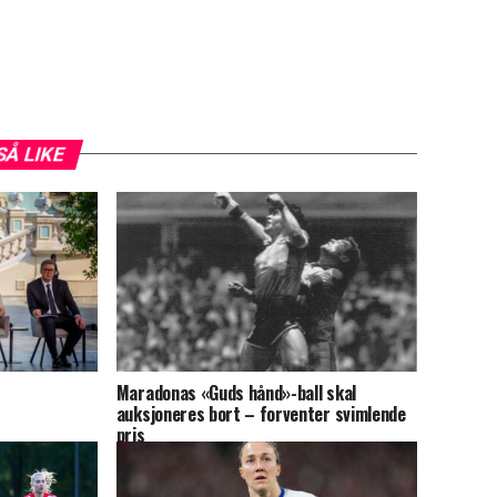
SÅ LIKE
Maradonas «Guds hånd»-ball skal
auksjoneres bort – forventer svimlende
pris