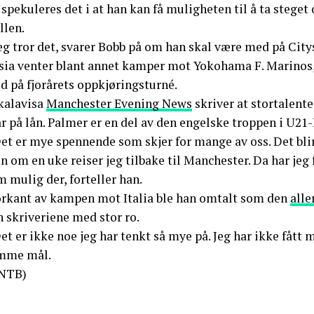
spekuleres det i at han kan få muligheten til å ta steget
llen.
eg tror det, svarer Bobb på om han skal være med på Citys
Asia venter blant annet kamper mot Yokohama F. Marinos
d på fjorårets oppkjøringsturné.
kalavisa
Manchester Evening News
skriver at stortalente
r på lån. Palmer er en del av den engelske troppen i U21
et er mye spennende som skjer for mange av oss. Det blir
 om en uke reiser jeg tilbake til Manchester. Da har jeg 
 mulig der, forteller han.
forkant av kampen mot Italia ble han omtalt som den
alle
 skriveriene med stor ro.
et er ikke noe jeg har tenkt så mye på. Jeg har ikke fått
mme mål.
NTB)