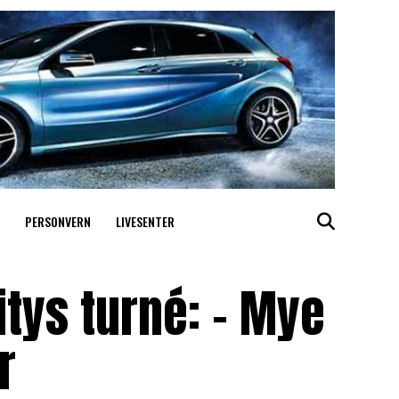
PERSONVERN
LIVESENTER
itys turné: – Mye
r