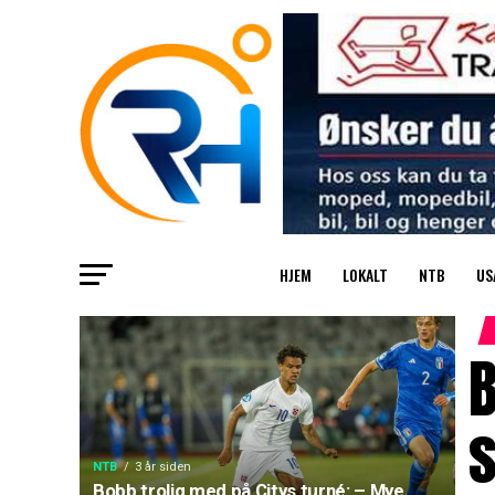
HJEM
LOKALT
NTB
US
B
NTB
3 år siden
Bobb trolig med på Citys turné: – Mye