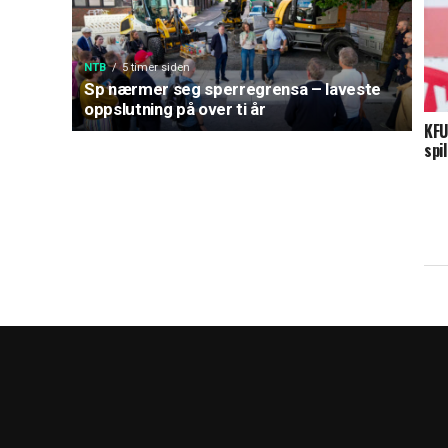
NTB
5 timer siden
Sp nærmer seg sperregrensa – laveste
oppslutning på over ti år
KFU
spi