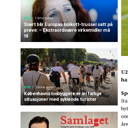
NTB
1 time siden
Snart blir Europas boikott-trussel satt på
prøve: – Ekstraordinære virkemidler må
til
U2
ha
NTB
2 timer siden
Sp
Københavns innbyggere er lei farlige
situasjoner med syklende turister
It
by
on
åre