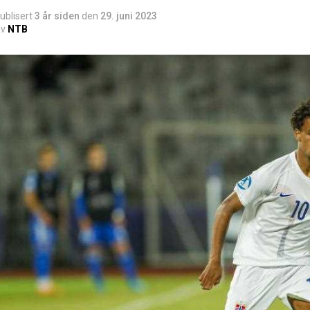
ublisert
3 år siden
den
29. juni 2023
v
NTB