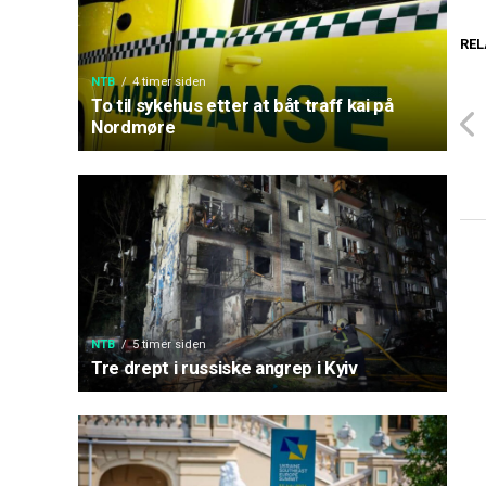
REL
NTB
4 timer siden
To til sykehus etter at båt traff kai på
Nordmøre
NTB
5 timer siden
Tre drept i russiske angrep i Kyiv