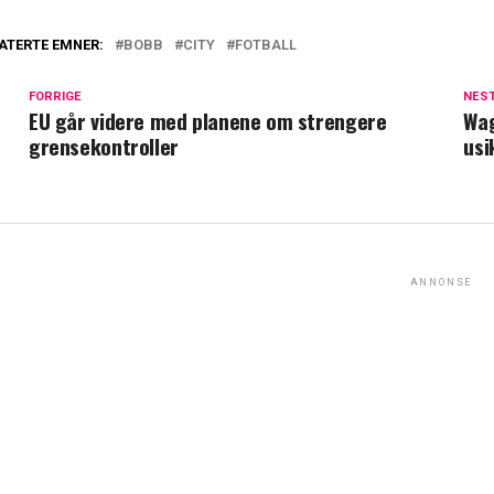
ATERTE EMNER:
BOBB
CITY
FOTBALL
FORRIGE
NES
EU går videre med planene om strengere
Wag
grensekontroller
usi
ANNONSE