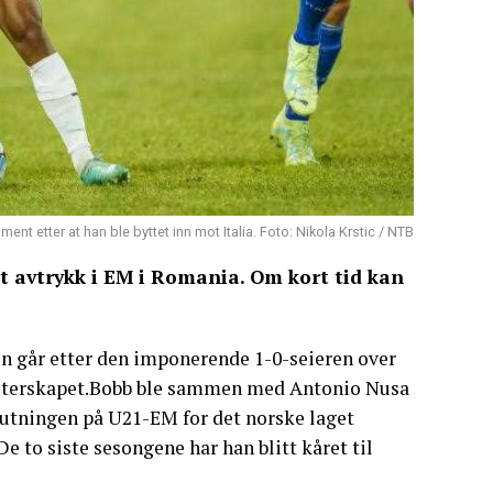
nt etter at han ble byttet inn mot Italia. Foto: Nikola Krstic / NTB
t avtrykk i EM i Romania. Om kort tid kan
den går etter den imponerende 1-0-seieren over
 mesterskapet.Bobb ble sammen med Antonio Nusa
lutningen på U21-EM for det norske laget
 to siste sesongene har han blitt kåret til