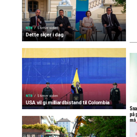
NTB
5 timer siden
Dette skjer i dag
NTB
5 timer siden
USA vil gi milliardbistand til Colombia
Sna
på 
må 