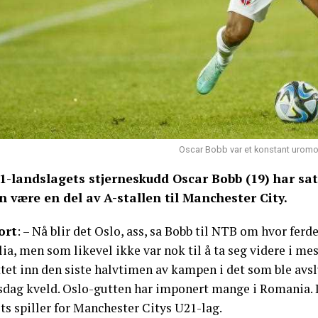
Oscar Bobb var et konstant uromome
1-landslagets stjerneskudd Oscar Bobb (19) har sat
n være en del av A-stallen til Manchester City.
ort
: – Nå blir det Oslo, ass, sa Bobb til NTB om hvor fer
alia, men som likevel ikke var nok til å ta seg videre i
ttet inn den siste halvtimen av kampen i det som ble avs
sdag kveld. Oslo-gutten har imponert mange i Romania. De
ts spiller for Manchester Citys U21-lag.