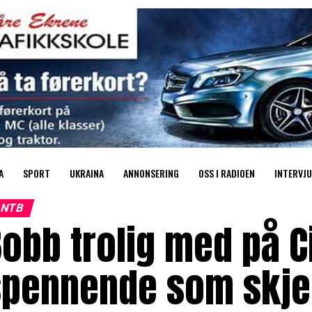
A
SPORT
UKRAINA
ANNONSERING
OSS I RADIOEN
INTERVJU
NTB
obb trolig med på C
spennende som skje