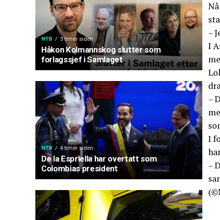
Nå 
sta
– J
NTB
3 timer siden
I 
Håkon Kolmannskog slutter som
me
forlagssjef i Samlaget
Lo
dra
– D
men
som
I 
NTB
4 timer siden
han
De la Espriella har overtatt som
– D
Colombias president
sa
(©