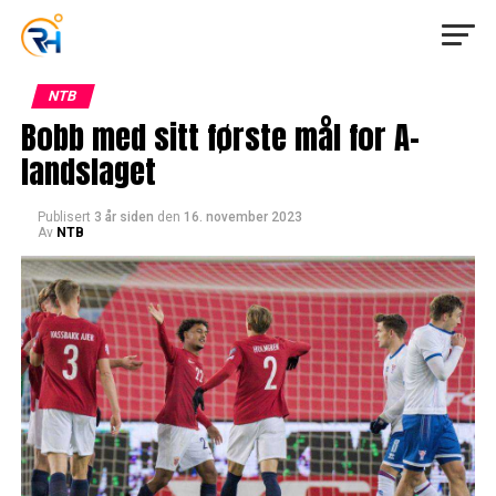
NTB
Bobb med sitt første mål for A-
landslaget
Publisert
3 år siden
den
16. november 2023
Av
NTB