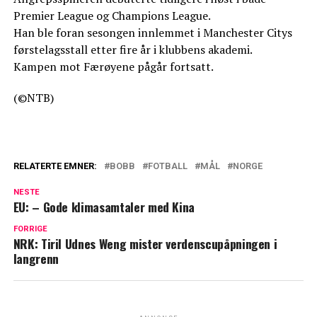
Premier League og Champions League.
Han ble foran sesongen innlemmet i Manchester Citys
førstelagsstall etter fire år i klubbens akademi.
Kampen mot Færøyene pågår fortsatt.
(©NTB)
RELATERTE EMNER:
BOBB
FOTBALL
MÅL
NORGE
NESTE
EU: – Gode klimasamtaler med Kina
FORRIGE
NRK: Tiril Udnes Weng mister verdenscupåpningen i
langrenn