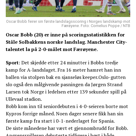
Oscar Bobb feirer sin første landslagsscoring i Norges landskamp mot
Færøyene. Foto: Cornelius Poppe / NTB
Oscar Bobb (20) er inne på scoringsstatistikken for
Ståle Solbakkens norske landslag. Manchester City-
talentet la på 2-0-målet mot Færøyene.
Sport
: Det skjedde etter 24 minutter i Bobbs tredje
kamp for A-landslaget. Fra 16 meter hamret han inn
ballen via stolpen bak en sjanseløs keeper.Oslo-gutten
slo også den målgivende pasningen da Jørgen Strand
Larsen tok Norge i ledelsen etter 139 sekunder spill på
Ullevaal stadion.
Bobb kom inn til seniordebuten i 4-0-seieren borte mot
Kypros forrige måned. Noen dager senere fikk han sin
første kamp fra start i 0-1-nederlaget for Spania.
De siste månedene har vært et gjennombrudd for Bobb.
Angrepsspilleren debuterte tidligere i høst i både