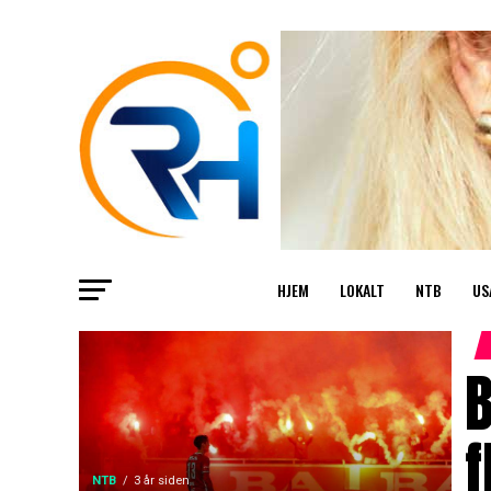
HJEM
LOKALT
NTB
US
B
f
NTB
3 år siden