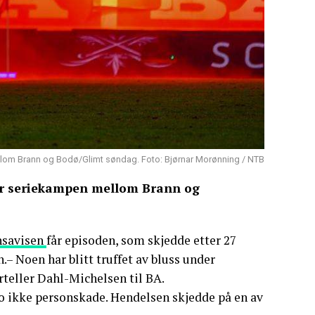
ellom Brann og Bodø/Glimt søndag. Foto: Bjørnar Morønning / NTB
der seriekampen mellom Brann og
nsavisen
får episoden, som skjedde etter 27
– Noen har blitt truffet av bluss under
rteller Dahl-Michelsen til BA.
to ikke personskade. Hendelsen skjedde på en av