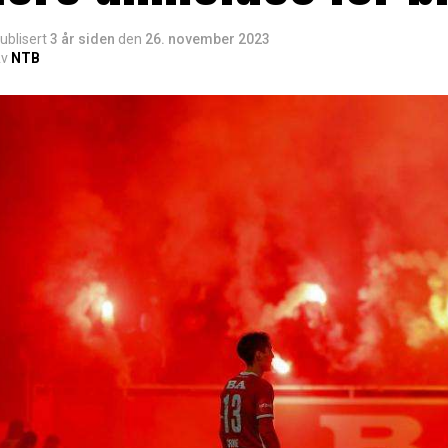
ublisert
3 år siden
den
26. november 2023
v
NTB