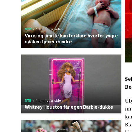
NTB
13 minutter siden
Virus og smitte kan forklare hvorfor yngre
søsken tjener mindre
Se
Bo
Ul
NTB
14 minutter siden
Whitney Houston får egen Barbie-dukke
min
kam
Bla