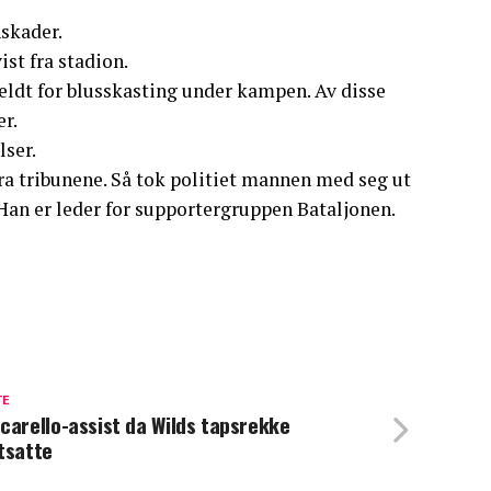
nskader.
ist fra stadion.
meldt for blusskasting under kampen. Av disse
r.
lser.
fra tribunene. Så tok politiet mannen med seg ut
 Han er leder for supportergruppen Bataljonen.
TE
carello-assist da Wilds tapsrekke
tsatte