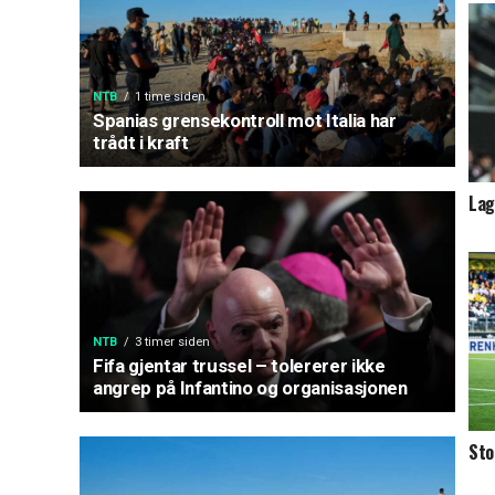
NTB
1 time siden
Spanias grensekontroll mot Italia har
trådt i kraft
Lag
NTB
3 timer siden
Fifa gjentar trussel – tolererer ikke
angrep på Infantino og organisasjonen
Sto