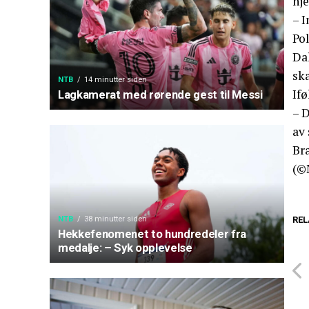
hj
– 
Pol
Dah
sk
NTB
14 minutter siden
Ifø
Lagkamerat med rørende gest til Messi
– D
av 
Bra
(©
REL
NTB
38 minutter siden
Hekkefenomenet to hundredeler fra
medalje: – Syk opplevelse