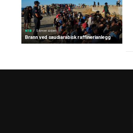
NTB
5 timer siden
Brann ved saudiarabisk raffinerianlegg