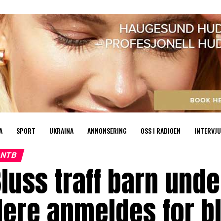
A
SPORT
UKRAINA
ANNONSERING
OSS I RADIOEN
INTERVJU
NTB
luss traff barn und
lere anmeldes for b