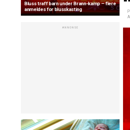
Bluss traff barn under Brann-kamp – flere
anmeldes for blusskasting
P
A
ANNONSE