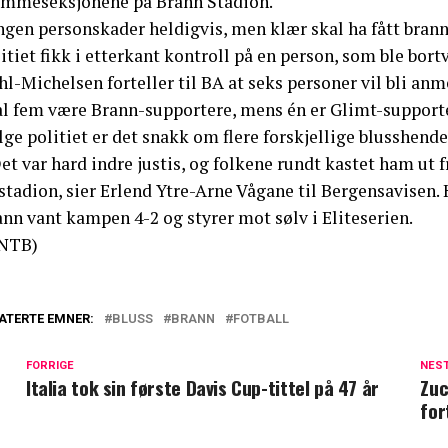
emmeseksjonene på Brann Stadion.
Ingen personskader heldigvis, men klær skal ha fått bran
itiet fikk i etterkant kontroll på en person, som ble bortv
l-Michelsen forteller til BA at seks personer vil bli an
al fem være Brann-supportere, mens én er Glimt-supporte
lge politiet er det snakk om flere forskjellige blusshende
et var hard indre justis, og folkene rundt kastet ham ut 
stadion, sier Erlend Ytre-Arne Vågane til Bergensavisen.
nn vant kampen 4-2 og styrer mot sølv i Eliteserien.
NTB)
ATERTE EMNER:
BLUSS
BRANN
FOTBALL
FORRIGE
NES
Italia tok sin første Davis Cup-tittel på 47 år
Zuc
for