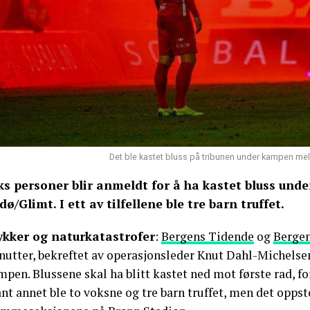
Det ble kastet bluss på tribunen under kampen m
ks personer blir anmeldt for å ha kastet bluss un
dø/Glimt. I ett av tilfellene ble tre barn truffet.
ykker og naturkatastrofer
:
Bergens Tidende
og
Berge
utter, bekreftet av operasjonsleder Knut Dahl-Michelsen.
pen. Blussene skal ha blitt kastet ned mot første rad, fo
nt annet ble to voksne og tre barn truffet, men det opps