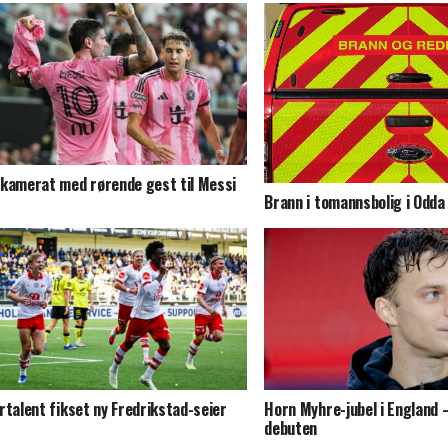
kamerat med rørende gest til Messi
Brann i tomannsbolig i Odda
rtalent fikset ny Fredrikstad-seier
Horn Myhre-jubel i England –
debuten