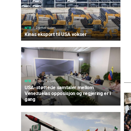
NTB
2 timer siden
Kinas eksport til USA vokser
NTB
2 timer siden
USA-støttede samtaler mellom
Venezuelas opposisjon og regjering er i
gang