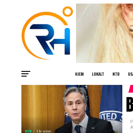
HJEM
LOKALT
NTB
US
B
P
A
NTB
3 år siden