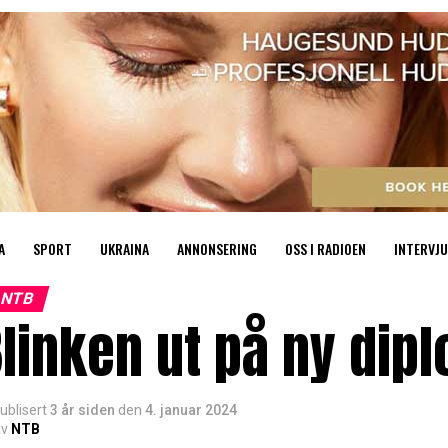
A
SPORT
UKRAINA
ANNONSERING
OSS I RADIOEN
INTERVJU
NTB
linken ut på ny dip
ublisert
3 år siden
den
4. januar 2024
v
NTB