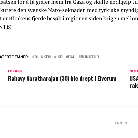
satsen for å få gisler hjem fra Gaza og skaffe nødhjelp ti
skutere den svenske Nato-søknaden med tyrkiske myndig
 er Blinkens fjerde besøk i regionen siden krigen mellom
NTB)
ATERTE EMNER:
BLINKEN
ISR
PAL
RUNDTUR
FORRIGE
NES
Rahavy Varatharajan (30) ble drept i Elverum
USA
rak
ANNONSE