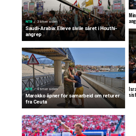
Min
ang
NTB
3 timer siden
Saudi-Arabia: Elleve sivile såret i Houthi-
angrep
Isr
NTB
4 timer siden
sis
Marokko åpner for samarbeid om returer
fra Ceuta