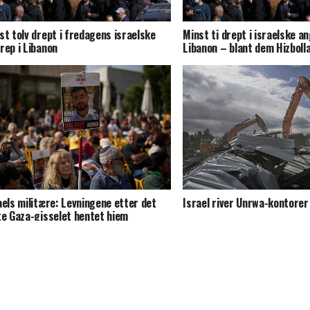
st tolv drept i fredagens israelske
Minst ti drept i israelske an
rep i Libanon
Libanon – blant dem Hizboll
aels militære: Levningene etter det
Israel river Unrwa-kontorer
te Gaza-gisselet hentet hjem