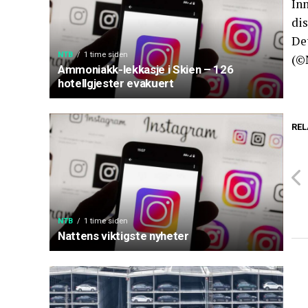
Inn
di
Det
NTB
1 time siden
(©
Ammoniakk-lekkasje i Skien – 126
hotellgjester evakuert
REL
NTB
1 time siden
Nattens viktigste nyheter