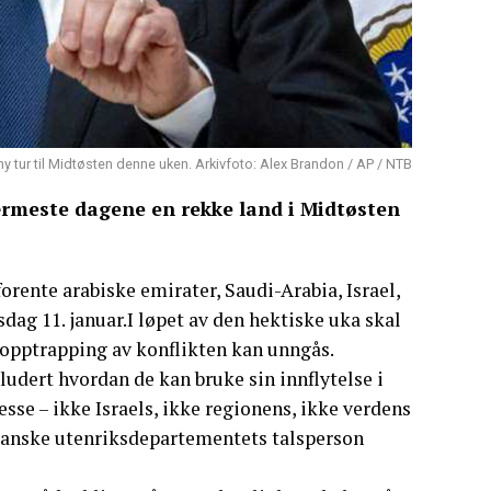
y tur til Midtøsten denne uken. Arkivfoto: Alex Brandon / AP / NTB
rmeste dagene en rekke land i Midtøsten
forente arabiske emirater, Saudi-Arabia, Israel,
sdag 11. januar.I løpet av den hektiske uka skal
opptrapping av konflikten kan unngås.
kludert hvordan de kan bruke sin innflytelse i
esse – ikke Israels, ikke regionens, ikke verdens
ikanske utenriksdepartementets talsperson