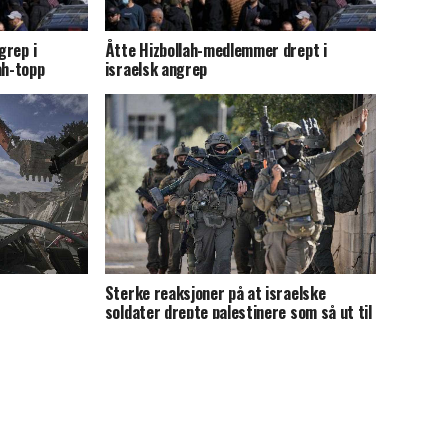
grep i
Åtte Hizbollah-medlemmer drept i
ah-topp
israelsk angrep
Sterke reaksjoner på at israelske
soldater drepte palestinere som så ut til
å overgi seg