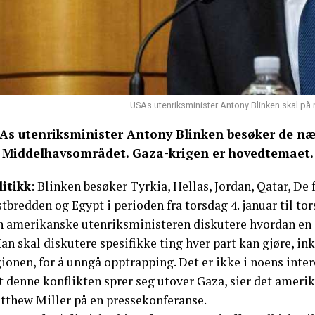
USAs utenriksminister Antony Blinken skal på n
As utenriksminister Antony Blinken besøker de næ
 Middelhavsområdet. Gaza-krigen er hovedtemaet.
litikk
: Blinken besøker Tyrkia, Hellas, Jordan, Qatar, De 
tbredden og Egypt i perioden fra torsdag 4. januar til tor
n amerikanske utenriksministeren diskutere hvordan en 
an skal diskutere spesifikke ting hver part kan gjøre, in
ionen, for å unngå opptrapping. Det er ikke i noens inter
at denne konflikten sprer seg utover Gaza, sier det amer
tthew Miller på en pressekonferanse.