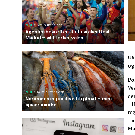
NTB
6 minutter siden
Agenten bekrefter: Rodri vraker Real
Madrid – vil til erkerivalen
US
og
Po
Ves
NTB
47 minutter siden
de
Nordmenn er positive til sjømat – men
– H
spiser mindre
reg
– 
Ma