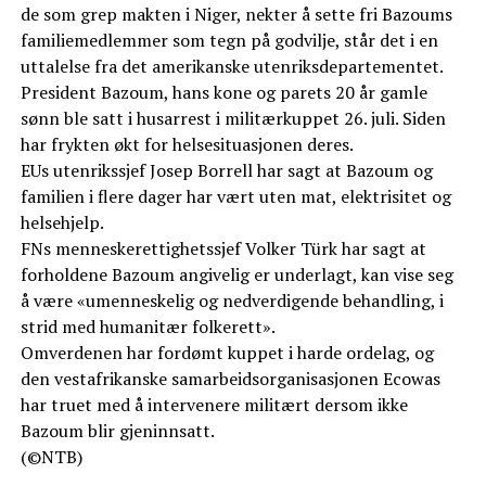
de som grep makten i Niger, nekter å sette fri Bazoums
familiemedlemmer som tegn på godvilje, står det i en
uttalelse fra det amerikanske utenriksdepartementet.
President Bazoum, hans kone og parets 20 år gamle
sønn ble satt i husarrest i militærkuppet 26. juli. Siden
har frykten økt for helsesituasjonen deres.
EUs utenrikssjef Josep Borrell har sagt at Bazoum og
familien i flere dager har vært uten mat, elektrisitet og
helsehjelp.
FNs menneskerettighetssjef Volker Türk har sagt at
forholdene Bazoum angivelig er underlagt, kan vise seg
å være «umenneskelig og nedverdigende behandling, i
strid med humanitær folkerett».
Omverdenen har fordømt kuppet i harde ordelag, og
den vestafrikanske samarbeidsorganisasjonen Ecowas
har truet med å intervenere militært dersom ikke
Bazoum blir gjeninnsatt.
(©NTB)