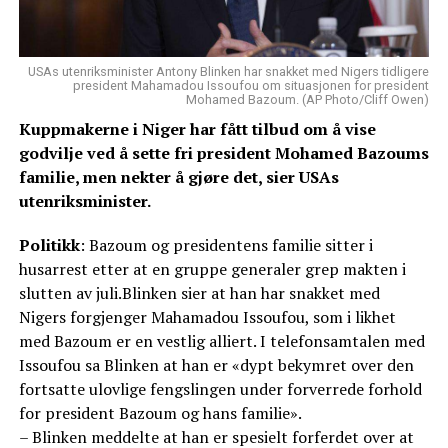
USAs utenriksminister Antony Blinken har snakket med Nigers tidligere
president Mahamadou Issoufou om situasjonen for president
Mohamed Bazoum. (AP Photo/Cliff Owen)
Kuppmakerne i Niger har fått tilbud om å vise
godvilje ved å sette fri president Mohamed Bazoums
familie, men nekter å gjøre det, sier USAs
utenriksminister.
Politikk
: Bazoum og presidentens familie sitter i
husarrest etter at en gruppe generaler grep makten i
slutten av juli.Blinken sier at han har snakket med
Nigers forgjenger Mahamadou Issoufou, som i likhet
med Bazoum er en vestlig alliert. I telefonsamtalen med
Issoufou sa Blinken at han er «dypt bekymret over den
fortsatte ulovlige fengslingen under forverrede forhold
for president Bazoum og hans familie».
– Blinken meddelte at han er spesielt forferdet over at