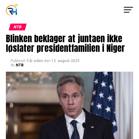
NTB
Blinken beklager at juntaen ikke
løslater presidentfamilien i Niger
Publisert
3 år siden
den
12. august 2023
Av
NTB