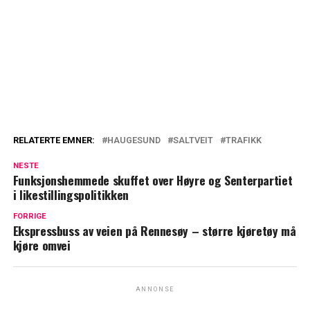
RELATERTE EMNER:
HAUGESUND
SALTVEIT
TRAFIKK
NESTE
Funksjonshemmede skuffet over Høyre og Senterpartiet
i likestillingspolitikken
FORRIGE
Ekspressbuss av veien på Rennesøy – større kjøretøy må
kjøre omvei
ANNONSE