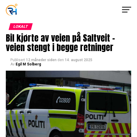
LOKALT
Bil kjørte av veien på Saltveit –
veien stengt i begge retninger
Publisert
12 måneder siden
den
14. august 2025
Av
Egil M Solberg