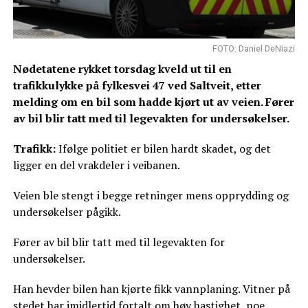
FOTO: Daniel DeNiazi
Nødetatene rykket torsdag kveld ut til en
trafikkulykke på fylkesvei 47 ved Saltveit, etter
melding om en bil som hadde kjørt ut av veien. Fører
av bil blir tatt med til legevakten for undersøkelser.
Trafikk:
Ifølge politiet er bilen hardt skadet, og det
ligger en del vrakdeler i veibanen.
Veien ble stengt i begge retninger mens opprydding og
undersøkelser pågikk.
Fører av bil blir tatt med til legevakten for
undersøkelser.
Han hevder bilen han kjørte fikk vannplaning. Vitner på
stedet har imidlertid fortalt om høy hastighet, noe