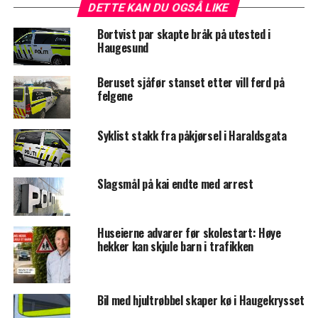
DETTE KAN DU OGSÅ LIKE
Bortvist par skapte bråk på utested i
Haugesund
Beruset sjåfør stanset etter vill ferd på
felgene
Syklist stakk fra påkjørsel i Haraldsgata
Slagsmål på kai endte med arrest
Huseierne advarer før skolestart: Høye
hekker kan skjule barn i trafikken
Bil med hjultrøbbel skaper kø i Haugekrysset