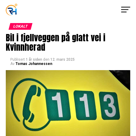
LOKALT
Bil i fjellveggen på glatt vei i
Kvinnherad
Publisert
1 år siden
den
12. mars 2025
Av
Tomas Johannessen