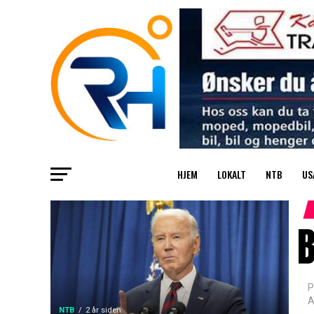
HJEM
LOKALT
NTB
US
B
P
A
NTB
2 år siden