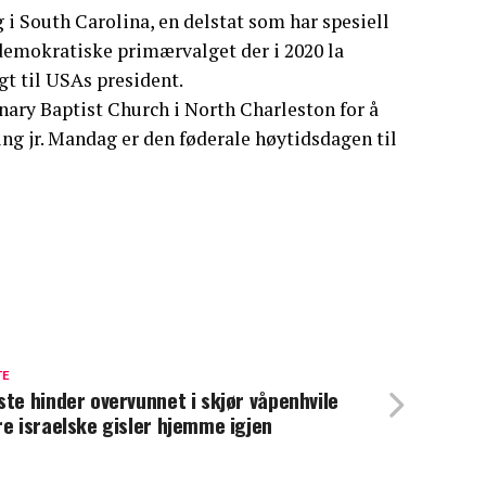
 i South Carolina, en delstat som har spesiell
 demokratiske primærvalget der i 2020 la
gt til USAs president.
onary Baptist Church i North Charleston for å
ing jr. Mandag er den føderale høytidsdagen til
TE
ste hinder overvunnet i skjør våpenhvile
re israelske gisler hjemme igjen