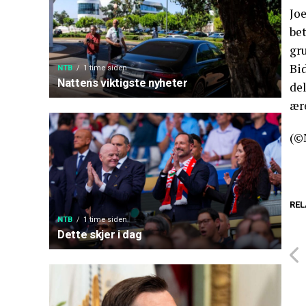
Joe
be
gru
Bid
NTB
1 time siden
Nattens viktigste nyheter
del
ær
(©
REL
NTB
1 time siden
Dette skjer i dag