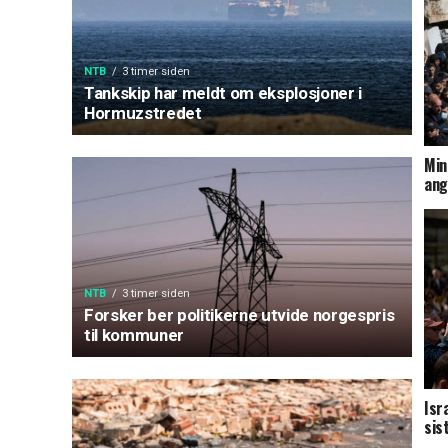
NTB
3 timer siden
Tankskip har meldt om eksplosjoner i
Hormuzstredet
Min
ang
NTB
3 timer siden
Forsker ber politikerne utvide norgespris
til kommuner
Isr
sis