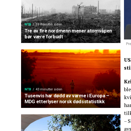
NTB
19 minutter siden
Tre av fire nordmenn mener atomvåpen
bør være forbudt
Pr
US
st
Kr
ble
NTB
43 minutter siden
Tusenvis har dødd av varme i Europa –
kvi
MDG etterlyser norsk dødsstatistikk
ha
ti
– S
av