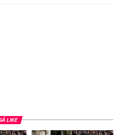
SÅ LIKE