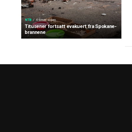
NTB
4 timer siden
Titusener fortsatt evakuert fra Spokane-
brannene