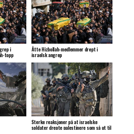
grep i
Åtte Hizbollah-medlemmer drept i
ah-topp
israelsk angrep
Sterke reaksjoner på at israelske
soldater drepte palestinere som så ut til
å overgi seg