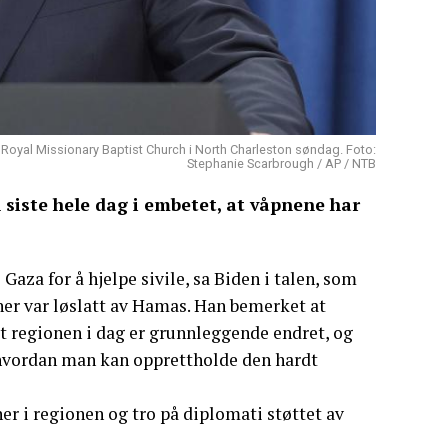
i Royal Missionary Baptist Church i North Charleston søndag. Foto:
Stephanie Scarbrough / AP / NTB
n siste hele dag i embetet, at våpnene har
i Gaza for å hjelpe sivile, sa Biden i talen, som
inner var løslatt av Hamas. Han bemerket at
at regionen i dag er grunnleggende endret, og
hvordan man kan opprettholde den hardt
ner i regionen og tro på diplomati støttet av