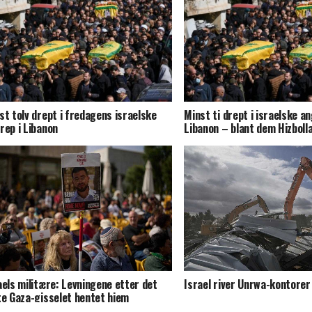
st tolv drept i fredagens israelske
Minst ti drept i israelske an
rep i Libanon
Libanon – blant dem Hizboll
aels militære: Levningene etter det
Israel river Unrwa-kontorer
te Gaza-gisselet hentet hjem