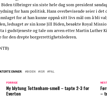
 Biden tilbringer sin siste hele dag som president søndag
tydning for ham politisk. Hans overbevisende seier i det
nnlaget for at han kunne oppnå sitt livs mål om å bli val
en, ledsaget av sin kone Jill Biden, besøkte Royal Missi
ta i gudstjeneste og tale om arven etter Martin Luther K
e for den drepte borgerrettighetslederen.
NTB)
ATERTE EMNER:
BIDEN
ISR
PAL
FORRIGE
NES
Ny blytung Tottenham-smell – tapte 2-3 for
Før
Everton
– t