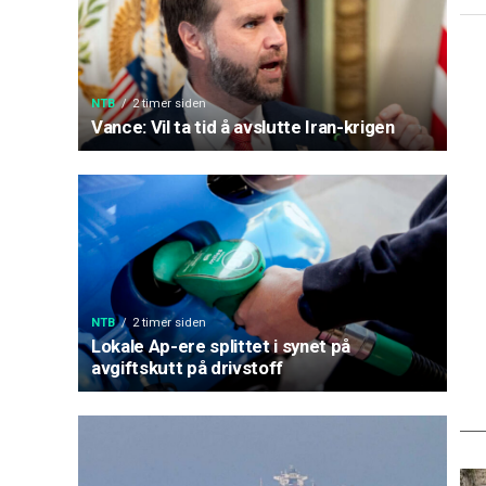
NTB
2 timer siden
Vance: Vil ta tid å avslutte Iran-krigen
NTB
2 timer siden
Lokale Ap-ere splittet i synet på
avgiftskutt på drivstoff