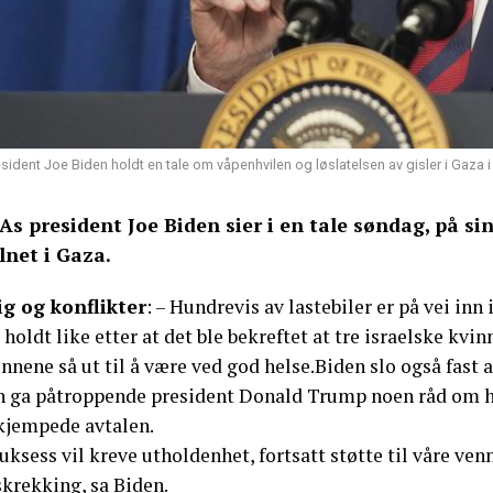
esident Joe Biden holdt en tale om våpenhvilen og løslatelsen av gisler i Gaza 
As president Joe Biden sier i en tale søndag, på si
ilnet i Gaza.
ig og konflikter
: – Hundrevis av lastebiler er på vei inn 
 holdt like etter at det ble bekreftet at tre israelske kv
nnene så ut til å være ved god helse.Biden slo også fast 
n ga påtroppende president Donald Trump noen råd om 
lkjempede avtalen.
uksess vil kreve utholdenhet, fortsatt støtte til våre ven
skrekking, sa Biden.