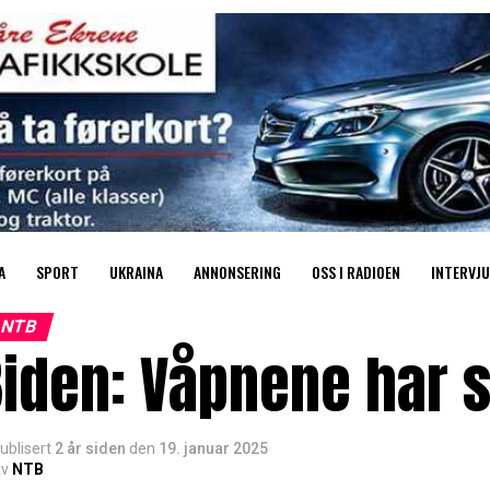
A
SPORT
UKRAINA
ANNONSERING
OSS I RADIOEN
INTERVJU
NTB
iden: Våpnene har st
ublisert
2 år siden
den
19. januar 2025
v
NTB