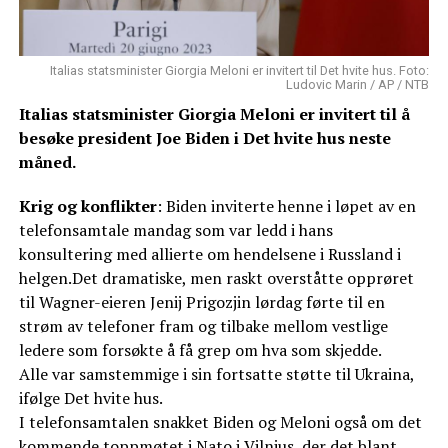
Italias statsminister Giorgia Meloni er invitert til Det hvite hus. Foto:
Ludovic Marin / AP / NTB
Italias statsminister Giorgia Meloni er invitert til å
besøke president Joe Biden i Det hvite hus neste
måned.
Krig og konflikter
: Biden inviterte henne i løpet av en
telefonsamtale mandag som var ledd i hans
konsultering med allierte om hendelsene i Russland i
helgen.Det dramatiske, men raskt overståtte opprøret
til Wagner-eieren Jenij Prigozjin lørdag førte til en
strøm av telefoner fram og tilbake mellom vestlige
ledere som forsøkte å få grep om hva som skjedde.
Alle var samstemmige i sin fortsatte støtte til Ukraina,
ifølge Det hvite hus.
I telefonsamtalen snakket Biden og Meloni også om det
kommende toppmøtet i Nato i Vilnius, der det blant