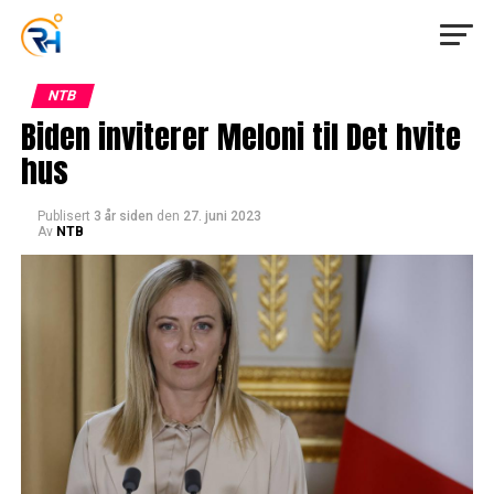
NTB
Biden inviterer Meloni til Det hvite
hus
Publisert
3 år siden
den
27. juni 2023
Av
NTB