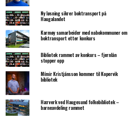
Ny løsning sikrer boktransport på
Haugalandet
Karmøy samarbeider med nabokommuner om
boktransport etter konkurs
Bibliotek rammet av konkurs – fjernlån
stopper opp
Mímir Kristjánsson kommer til Kopervik
bibliotek
Hærverk ved Haugesund folkebibliotek –
barneavdeling rammet