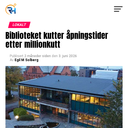
LOKALT
Biblioteket kutter åpningstider
etter millionkutt
Publisert
2 måneder siden
den
3. juni 2026
Av
Egil M Solberg