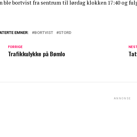
 ble bortvist fra sentrum til lørdag klokken 17:40 og ful
ATERTE EMNER:
BORTVIST
STORD
FORRIGE
NES
Trafikkulykke på Bømlo
Tat
ANNONSE