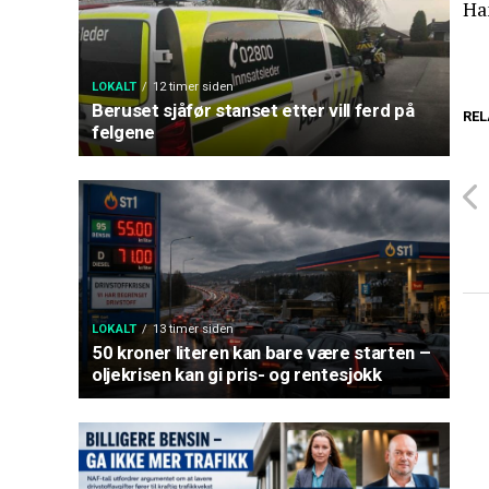
Han
LOKALT
12 timer siden
Beruset sjåfør stanset etter vill ferd på
REL
felgene
LOKALT
13 timer siden
50 kroner literen kan bare være starten –
oljekrisen kan gi pris- og rentesjokk