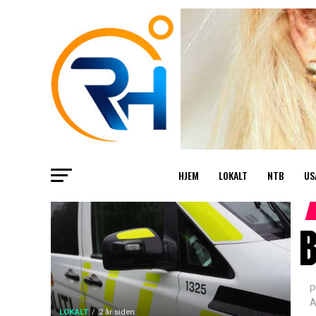
HJEM
LOKALT
NTB
US
B
P
A
LOKALT
2 år siden