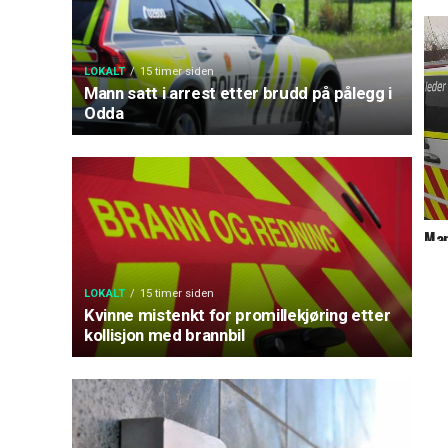
LOKALT
15 timer siden
Mann satt i arrest etter brudd på pålegg i
Odda
Man
hen
LOKALT
15 timer siden
Kvinne mistenkt for promillekjøring etter
kollisjon med brannbil