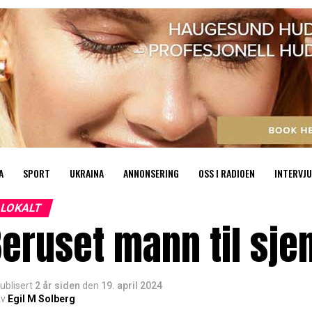
A
SPORT
UKRAINA
ANNONSERING
OSS I RADIOEN
INTERVJU
LOKALT
eruset mann til sje
ublisert
2 år siden
den
19. april 2024
v
Egil M Solberg