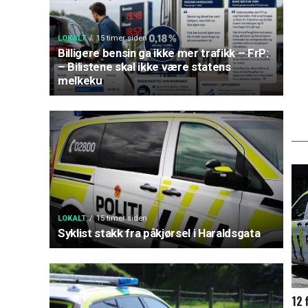
LOKALT
15 timer siden
Billigere bensin ga ikke mer trafikk – FrP:
– Bilistene skal ikke være statens
melkeku
LOKALT
15 timer siden
Syklist stakk fra påkjørsel i Haraldsgata
12 