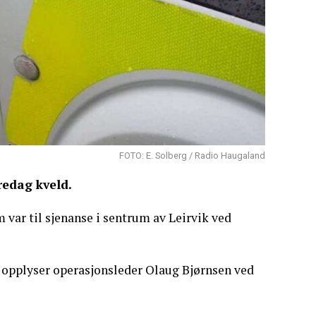
FOTO: E. Solberg / Radio Haugaland
redag kveld.
var til sjenanse i sentrum av Leirvik ved
, opplyser operasjonsleder Olaug Bjørnsen ved