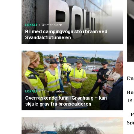
LOKALT
3 timer siden
Bil med campingvogn sto i brann ved
Svandalsflotunnelen
En
Bo
LOKALT
12 timer siden
Overraskende funn i Grønhaug – kan
18:
skjule grav fra bronsealderen
– 
Sør