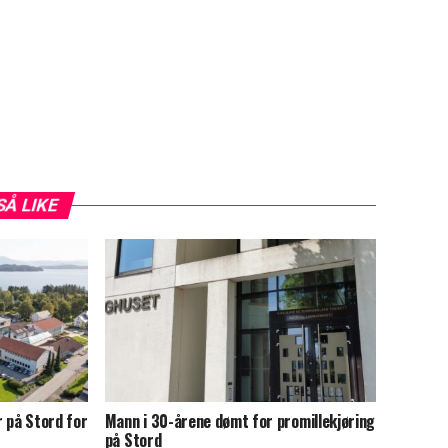
SÅ LIKE
r på Stord for
Mann i 30-årene dømt for promillekjøring
på Stord