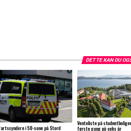
DETTE KAN DU OG
Venteliste på studentbolige
fartssyndere i 50-sone på Stord
første gang på seks år