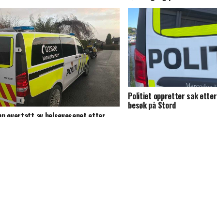
Politiet oppretter sak ette
besøk på Stord
n overtatt av helsevesenet etter
delse på Stord