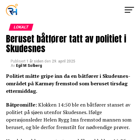
LOKALT
Beruset båtfører tatt av politiet i
Skudesnes
Publisert
1 år siden
den
29. april 2025
Av
Egil M Solberg
Politiet måtte gripe inn da en båtfører i Skudesnes-
området på Karmøy fremstod som beruset tirsdag
ettermiddag.
Båtpromille:
Klokken 14:50 ble en båtfører stanset av
politiet på sjøen utenfor Skudesnes. Ifølge
operasjonsleder Helen Rygg Ims fremstod mannen som
beruset, og ble derfor fremstilt for nødvendige prøver.