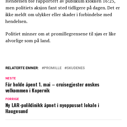
Hendelsen ble rapportert av publikum klokken 16:25,
men politiets aksjon fant sted tidligere på dagen. Det er
ikke meldt om ulykker eller skader i forbindelse med
hendelsen.
Politiet minner om at promillegrensene til sjøs er like
alvorlige som på land.
RELATERTE EMNER:
PROMILLE
SKUDENES
NESTE
Får holde åpent 1. mai – cruisegjester ønskes
velkommen i Kopervik
FORRIGE
Ny LAR-poliklinikk åpnet i nyoppusset lokale i
Haugesund