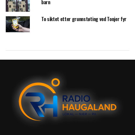
barn
To siktet etter grunnstøting ved Tonjer fyr