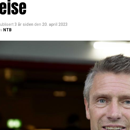
eise
ublisert
3 år siden
den
20. april 2023
v
NTB