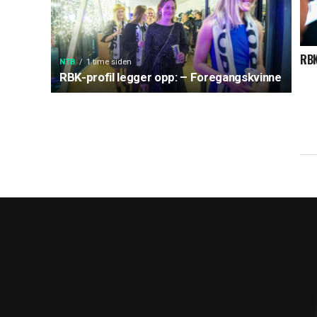
RBK
NTB
1 time siden
RBK-profil legger opp: – Foregangskvinne