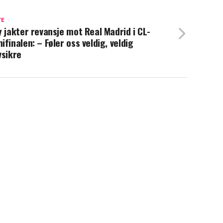
TE
y jakter revansje mot Real Madrid i CL-
ifinalen: – Føler oss veldig, veldig
vsikre