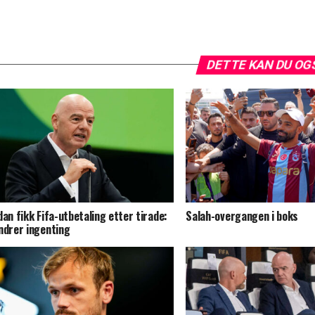
DETTE KAN DU OG
dan fikk Fifa-utbetaling etter tirade:
Salah-overgangen i boks
ndrer ingenting