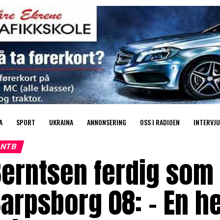
A
SPORT
UKRAINA
ANNONSERING
OSS I RADIOEN
INTERVJU
NTB
erntsen ferdig som 
arpsborg 08: – En he