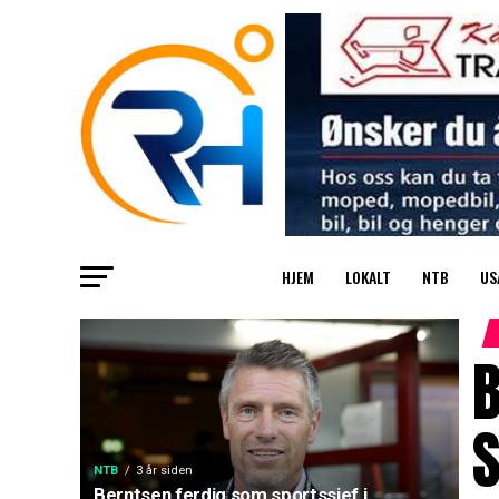
HJEM
LOKALT
NTB
US
B
S
NTB
3 år siden
Berntsen ferdig som sportssjef i