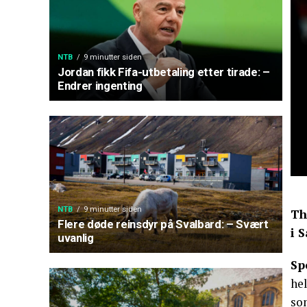
NTB
9 minutter siden
Jordan fikk Fifa-utbetaling etter tirade: –
Endrer ingenting
NTB
9 minutter siden
Th
Flere døde reinsdyr på Svalbard: – Svært
i 
uvanlig
Sp
hel
so