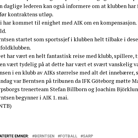
n daglige lederen kan også informere om at klubben har f
før kontraktens utløp.
Vi har kommet til enighet med AIK om en kompensasjon. D
ld.
ntsen startet som sportssjef i klubben helt tilbake i des
tfoldklubben.
et har vært en helt fantastisk reise med klubb, spillere, 
en vært tydelig på at dette har vært et svært vanskelig va
nsen i en klubb av AIKs størrelse med alt det innebærer, 
ndag var Berntsen på tribunen da IFK Göteborg møtte M
rpsborgs trenerteam Stefan Billborn og Joachim Björklun
ntsen begynner i AIK 1. mai.
NTB)
ATERTE EMNER:
BERNTSEN
FOTBALL
SARP