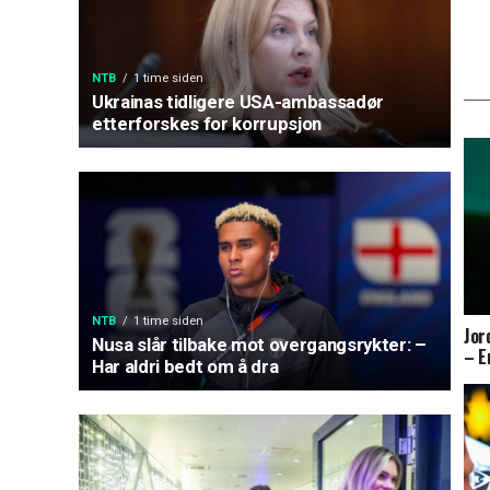
NTB
1 time siden
Ukrainas tidligere USA-ambassadør
etterforskes for korrupsjon
NTB
1 time siden
Jor
Nusa slår tilbake mot overgangsrykter: –
– E
Har aldri bedt om å dra