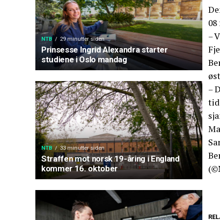
De
08 
– 
NTB
29 minutter siden
Fje
Prinsesse Ingrid Alexandra starter
studiene i Oslo mandag
Ber
øs
– D
tid
sja
Ma
Sa
NTB
33 minutter siden
Ber
Straffen mot norsk 19-åring i England
(©
kommer 16. oktober
REL