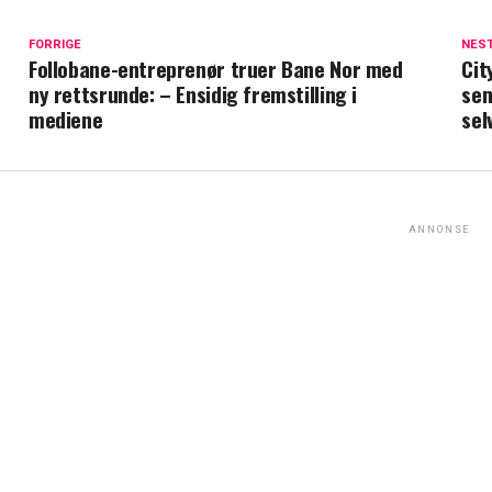
FORRIGE
NES
Follobane-entreprenør truer Bane Nor med
Cit
ny rettsrunde: – Ensidig fremstilling i
sem
mediene
sel
ANNONSE