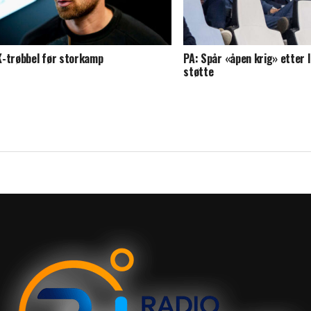
-trøbbel før storkamp
PA: Spår «åpen krig» etter 
støtte