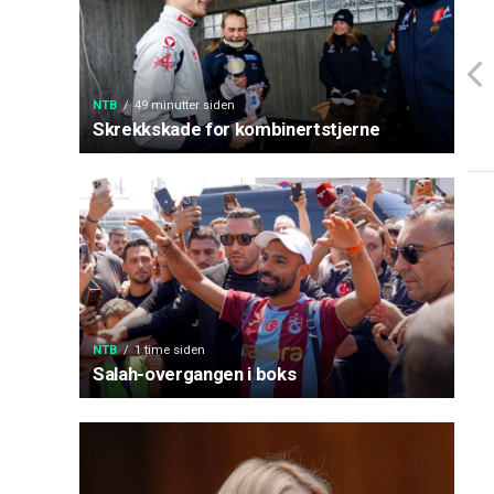
NTB
49 minutter siden
Skrekkskade for kombinertstjerne
NTB
1 time siden
Salah-overgangen i boks