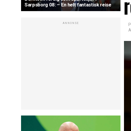
r
Sarpsborg 08: – En helt fantastisk reise
ANNONSE
P
A