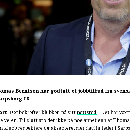
omas Berntsen har godtatt et jobbtilbud fra svensk
Sarpsborg 08.
ort
: Det bekrefter klubben på sitt
nettsted.
– Det har vær
e veien. Til slutt sto det ikke på noe annet enn at Thoma
m klubb respektere og akseptere, sier daglig leder i Sar