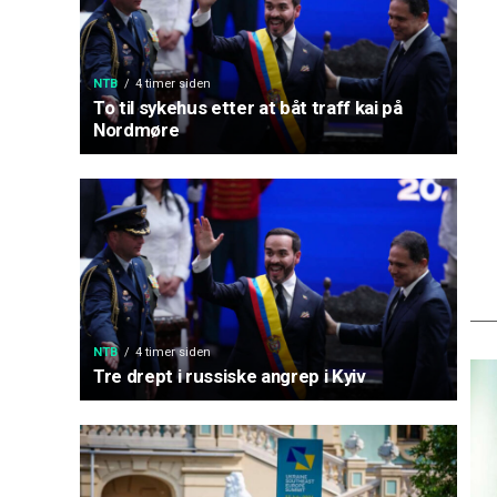
NTB
4 timer siden
To til sykehus etter at båt traff kai på
Nordmøre
NTB
4 timer siden
Tre drept i russiske angrep i Kyiv