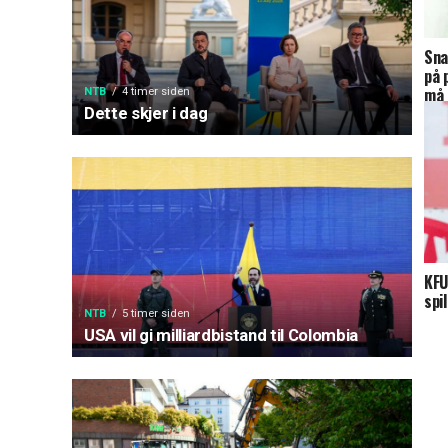
Sna
på 
må 
NTB
4 timer siden
Dette skjer i dag
KFU
spi
NTB
5 timer siden
USA vil gi milliardbistand til Colombia