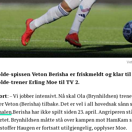
Vet
lde-spissen Veton Berisha er friskmeldt og klar t
lde-trener Erling Moe til TV 2.
ort
: – Vi jobber intensivt. Nå skal Ola (Brynhildsen) trene 
er Veton (Berisha) tilbake. Det er vel i all hovedsak sånn
nalen
.Berisha har ikke spilt siden 23. april. Angriperen 
artet. Brynhildsen måtte stå over kampen mot HamKam si
stoffer Haugen er fortsatt utilgjengelig, opplyser Moe.