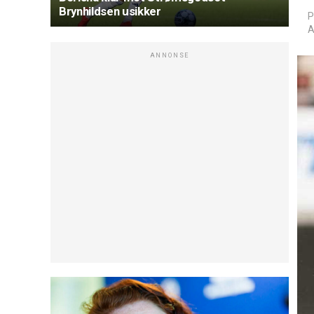
Brynhildsen usikker
P
A
ANNONSE