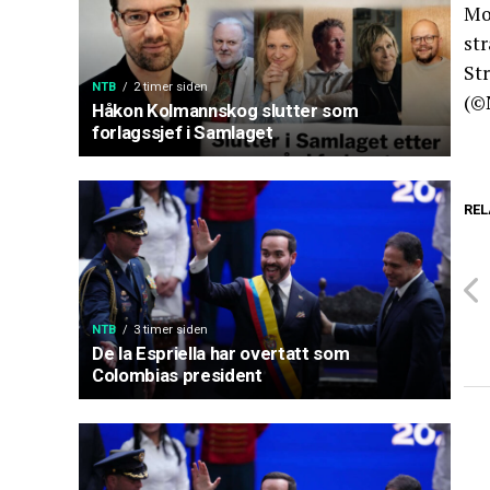
Mo
str
St
NTB
2 timer siden
(©
Håkon Kolmannskog slutter som
forlagssjef i Samlaget
REL
NTB
3 timer siden
De la Espriella har overtatt som
Colombias president