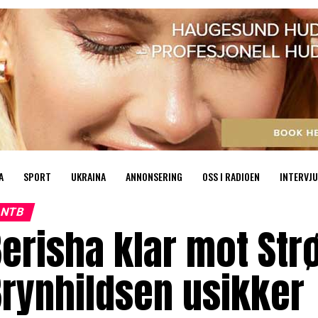
A
SPORT
UKRAINA
ANNONSERING
OSS I RADIOEN
INTERVJU
NTB
erisha klar mot St
rynhildsen usikker