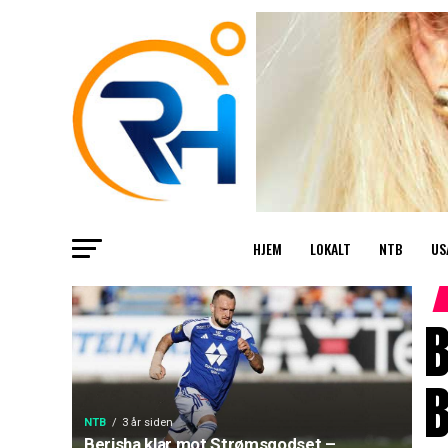
HJEM
LOKALT
NTB
US
B
B
NTB
3 år siden
Berisha klar mot Strømsgodset –