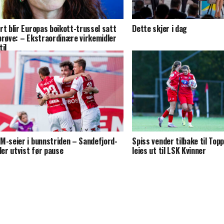
rt blir Europas boikott-trussel satt
Dette skjer i dag
prøve: – Ekstraordinære virkemidler
til
M-seier i bunnstriden – Sandefjord-
Spiss vender tilbake til Top
ller utvist før pause
leies ut til LSK Kvinner