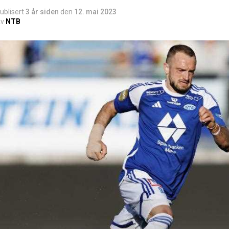
ublisert
3 år siden
den
12. mai 2023
v
NTB