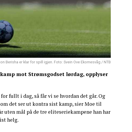
on Berisha er klar for spill igjen. Foto: Svein Ove Ekornesvåg / NTB
il kamp mot Strømsgodset lørdag, opplyser
for fullt i dag, så får vi se hvordan det går. Og
 som det ser ut kontra sist kamp, sier Moe til
står uten mål på de tre eliteseriekampene han har
st helg.