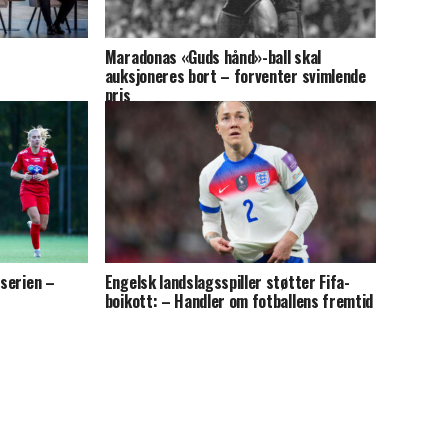
Maradonas «Guds hånd»-ball skal
auksjoneres bort – forventer svimlende
pris
pserien –
Engelsk landslagsspiller støtter Fifa-
boikott: – Handler om fotballens fremtid