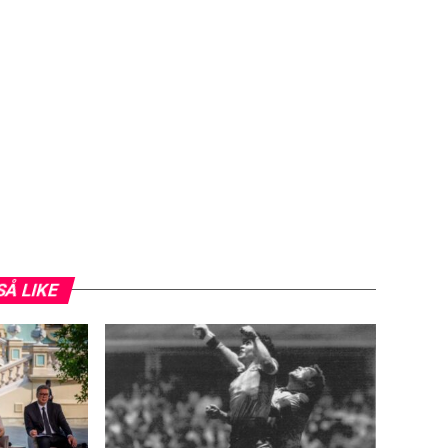
SÅ LIKE