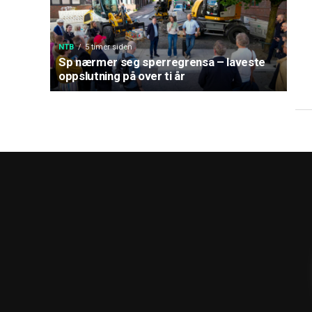
NTB
5 timer siden
Sp nærmer seg sperregrensa – laveste
oppslutning på over ti år