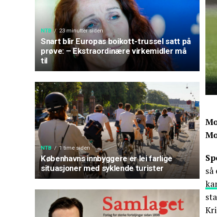
NTB
23 minutter siden
Snart blir Europas boikott-trussel satt på
prøve: – Ekstraordinære virkemidler må
til
Mo
Mo
NTB
1 time siden
Sp
Københavns innbyggere er lei farlige
situasjoner med syklende turister
så 
ka
st
Kri