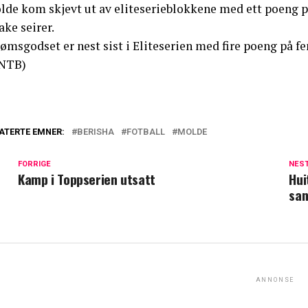
lde kom skjevt ut av eliteserieblokkene med ett poeng 
ake seirer.
rømsgodset er nest sist i Eliteserien med fire poeng på 
NTB)
ATERTE EMNER:
BERISHA
FOTBALL
MOLDE
FORRIGE
NES
Kamp i Toppserien utsatt
Hui
san
ANNONSE