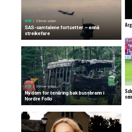
NTB
2 timer siden
Arg
SAS-samtalene fortsetter – ennå
streikefare
NTB
3 timer siden
Sch
Ny dom for tenåring bak bussbrann i
sei
Nordre Follo