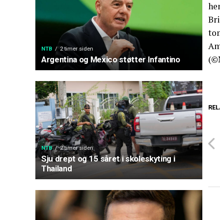
hen
Br
to
Am
NTB
2 timer siden
(©
Argentina og Mexico støtter Infantino
REL
NTB
2 timer siden
Sju drept og 15 såret i skoleskyting i
Thailand