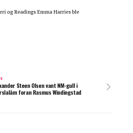
arri og Readings Emma Harries ble
TE
xander Steen Olsen vant NM-gull i
rslalåm foran Rasmus Windingstad