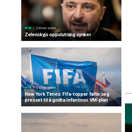
NTB
2 timer siden
Zelenskyjs oppslutning synker
NTB
2 timer siden
New York Times: Fifa-topper følte seg
presset til å godta Infantinos VM-plan