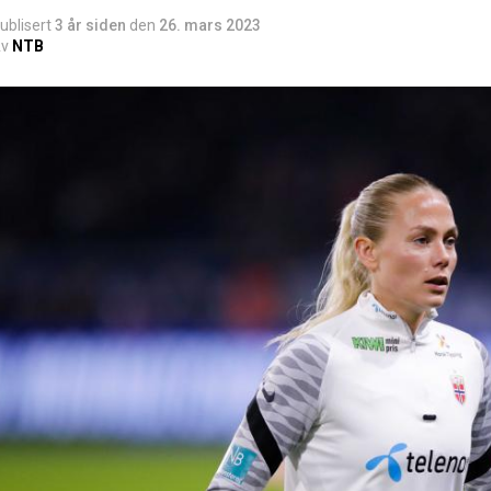
ublisert
3 år siden
den
26. mars 2023
v
NTB