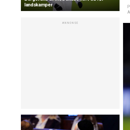
landskamper
P
A
ANNONSE