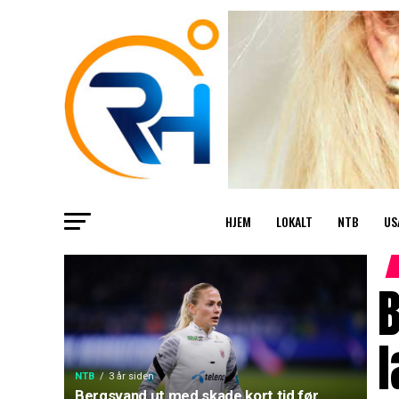
HJEM
LOKALT
NTB
US
B
NTB
3 år siden
Bergsvand ut med skade kort tid før