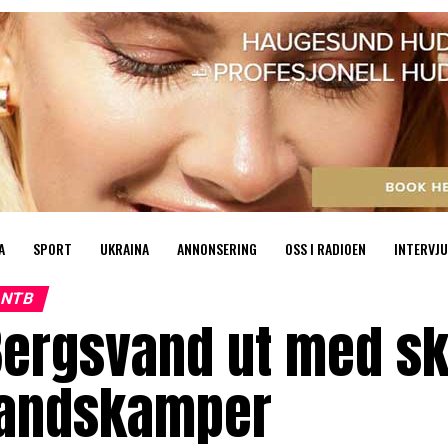
A
SPORT
UKRAINA
ANNONSERING
OSS I RADIOEN
INTERVJU
NTB
ergsvand ut med ska
landskamper