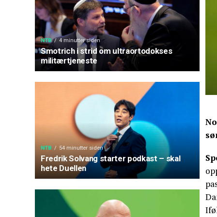
NTB
4 minutter siden
Smotrich i strid om ultraortodokses
militærtjeneste
No
sø
NTB
54 minutter siden
Sp
Fredrik Solvang starter podkast – skal
hete Duellen
op
pas
Dan
Ifø