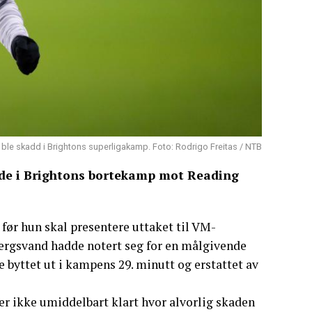
ble skadd i Brightons superligakamp. Foto: Rodrigo Freitas / NTB
de i Brightons bortekamp mot Reading
n før hun skal presentere uttaket til VM-
Bergsvand hadde notert seg for en målgivende
e byttet ut i kampens 29. minutt og erstattet av
er ikke umiddelbart klart hvor alvorlig skaden