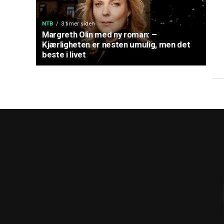
NTB
3 timer siden
Margreth Olin med ny roman: –
Kjærligheten er nesten umulig, men det
beste i livet