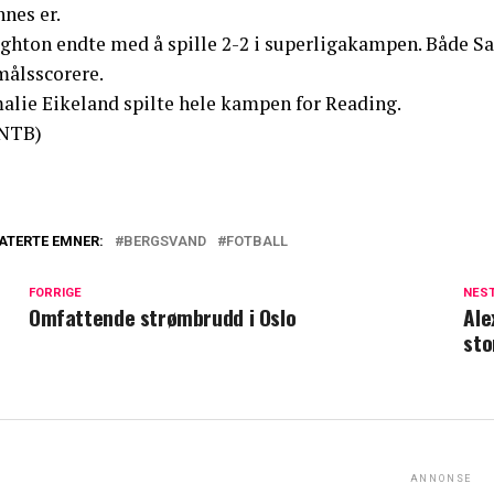
nes er.
ighton endte med å spille 2-2 i superligakampen. Både S
målsscorere.
alie Eikeland spilte hele kampen for Reading.
NTB)
ATERTE EMNER:
BERGSVAND
FOTBALL
FORRIGE
NES
Omfattende strømbrudd i Oslo
Ale
sto
ANNONSE