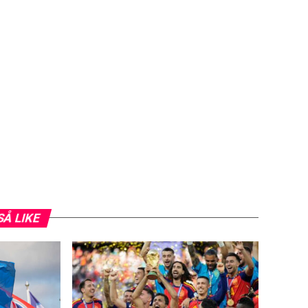
SÅ LIKE