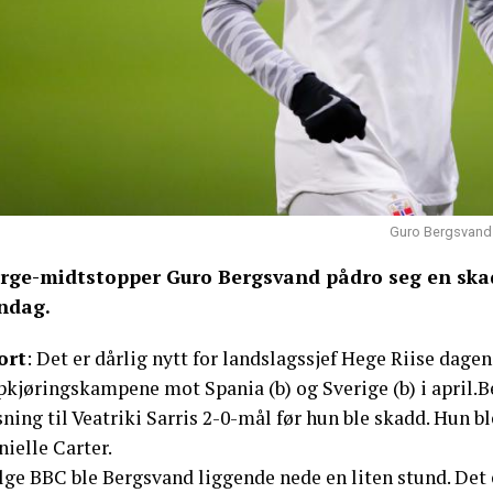
Guro Bergsvand 
rge-midtstopper Guro Bergsvand pådro seg en ska
ndag.
ort
: Det er dårlig nytt for landslagssjef Hege Riise dage
pkjøringskampene mot Spania (b) og Sverige (b) i april.
ning til Veatriki Sarris 2-0-mål før hun ble skadd. Hun bl
ielle Carter.
lge BBC ble Bergsvand liggende nede en liten stund. Det 