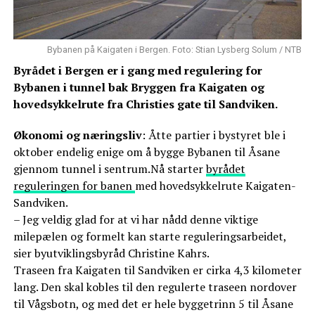
Bybanen på Kaigaten i Bergen. Foto: Stian Lysberg Solum / NTB
Byrådet i Bergen er i gang med regulering for
Bybanen i tunnel bak Bryggen fra Kaigaten og
hovedsykkelrute fra Christies gate til Sandviken.
Økonomi og næringsliv
: Åtte partier i bystyret ble i
oktober endelig enige om å bygge Bybanen til Åsane
gjennom tunnel i sentrum.Nå starter
byrådet
reguleringen for banen
med hovedsykkelrute Kaigaten-
Sandviken.
– Jeg veldig glad for at vi har nådd denne viktige
milepælen og formelt kan starte reguleringsarbeidet,
sier byutviklingsbyråd Christine Kahrs.
Traseen fra Kaigaten til Sandviken er cirka 4,3 kilometer
lang. Den skal kobles til den regulerte traseen nordover
til Vågsbotn, og med det er hele byggetrinn 5 til Åsane