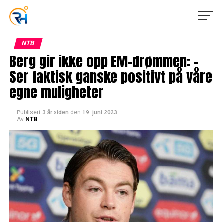
NTB
Berg gir ikke opp EM-drømmen: –
Ser faktisk ganske positivt på våre
egne muligheter
Publisert
3 år siden
den
19. juni 2023
Av
NTB