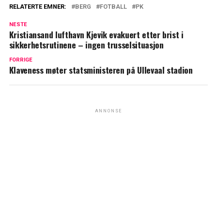
RELATERTE EMNER:
BERG
FOTBALL
PK
NESTE
Kristiansand lufthavn Kjevik evakuert etter brist i
sikkerhetsrutinene – ingen trusselsituasjon
FORRIGE
Klaveness møter statsministeren på Ullevaal stadion
ANNONSE