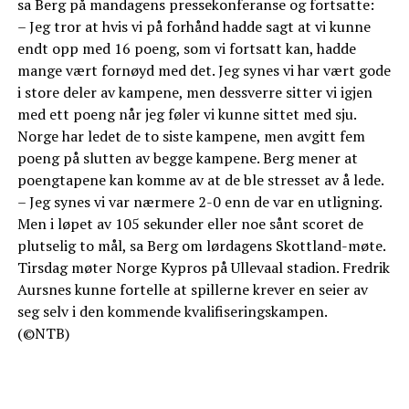
sa Berg på mandagens pressekonferanse og fortsatte:
– Jeg tror at hvis vi på forhånd hadde sagt at vi kunne
endt opp med 16 poeng, som vi fortsatt kan, hadde
mange vært fornøyd med det. Jeg synes vi har vært gode
i store deler av kampene, men dessverre sitter vi igjen
med ett poeng når jeg føler vi kunne sittet med sju.
Norge har ledet de to siste kampene, men avgitt fem
poeng på slutten av begge kampene. Berg mener at
poengtapene kan komme av at de ble stresset av å lede.
– Jeg synes vi var nærmere 2-0 enn de var en utligning.
Men i løpet av 105 sekunder eller noe sånt scoret de
plutselig to mål, sa Berg om lørdagens Skottland-møte.
Tirsdag møter Norge Kypros på Ullevaal stadion. Fredrik
Aursnes kunne fortelle at spillerne krever en seier av
seg selv i den kommende kvalifiseringskampen.
(©NTB)