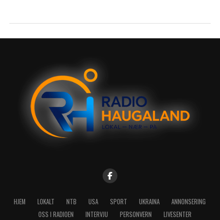
HJEM
LOKALT
NTB
USA
SPORT
UKRAINA
ANNONSERING
OSS I RADIOEN
INTERVJU
PERSONVERN
LIVESENTER