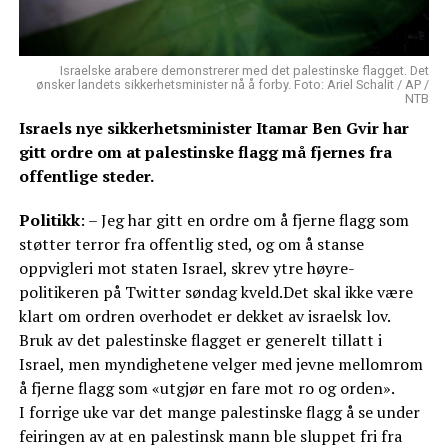
Israelske arabere demonstrerer med det palestinske flagget. Det
ønsker landets sikkerhetsminister nå å forby. Foto: Ariel Schalit / AP /
NTB
Israels nye sikkerhetsminister Itamar Ben Gvir har
gitt ordre om at palestinske flagg må fjernes fra
offentlige steder.
Politikk
: – Jeg har gitt en ordre om å fjerne flagg som
støtter terror fra offentlig sted, og om å stanse
oppvigleri mot staten Israel, skrev ytre høyre-
politikeren på Twitter søndag kveld.Det skal ikke være
klart om ordren overhodet er dekket av israelsk lov.
Bruk av det palestinske flagget er generelt tillatt i
Israel, men myndighetene velger med jevne mellomrom
å fjerne flagg som «utgjør en fare mot ro og orden».
I forrige uke var det mange palestinske flagg å se under
feiringen av at en palestinsk mann ble sluppet fri fra