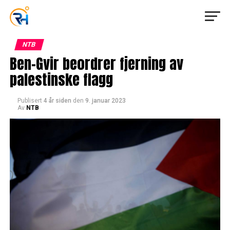
NTB
Ben-Gvir beordrer fjerning av
palestinske flagg
Publisert
4 år siden
den
9. januar 2023
Av
NTB