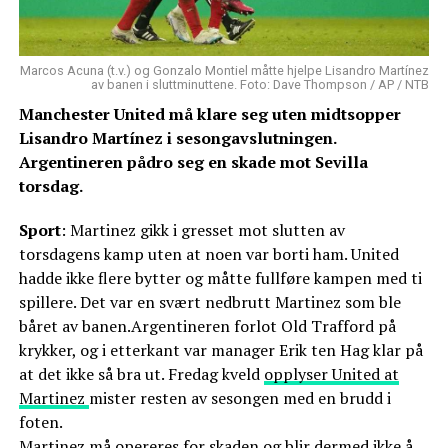
Marcos Acuna (t.v.) og Gonzalo Montiel måtte hjelpe Lisandro Martínez
av banen i sluttminuttene. Foto: Dave Thompson / AP / NTB
Manchester United må klare seg uten midtsopper
Lisandro Martínez i sesongavslutningen.
Argentineren pådro seg en skade mot Sevilla
torsdag.
Sport
: Martinez gikk i gresset mot slutten av
torsdagens kamp uten at noen var borti ham. United
hadde ikke flere bytter og måtte fullføre kampen med ti
spillere. Det var en svært nedbrutt Martinez som ble
båret av banen.Argentineren forlot Old Trafford på
krykker, og i etterkant var manager Erik ten Hag klar på
at det ikke så bra ut. Fredag kveld
opplyser United at
Martinez
mister resten av sesongen med en brudd i
foten.
Martinez må opereres for skaden og blir dermed ikke å