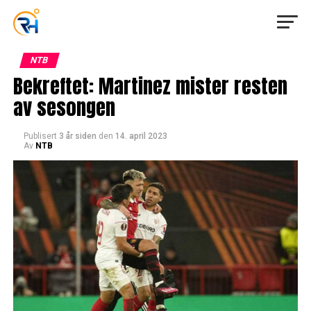
NTB
Bekreftet: Martinez mister resten
av sesongen
Publisert
3 år siden
den
14. april 2023
Av
NTB