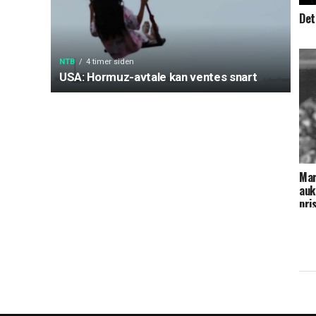
Det
NTB
4 timer siden
USA: Hormuz-avtale kan ventes snart
Mar
auk
pri