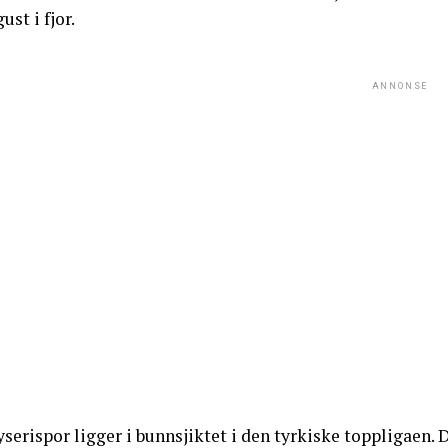
ust i fjor.
ANNONSE
serispor ligger i bunnsjiktet i den tyrkiske toppligaen. 