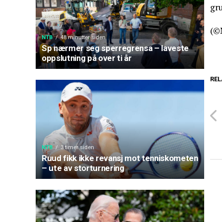
gr
(©
NTB
48 minutter siden
Sp nærmer seg sperregrensa – laveste
oppslutning på over ti år
REL
NTB
3 timer siden
Ruud fikk ikke revansj mot tenniskometen
– ute av storturnering