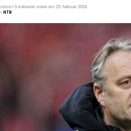
ublisert
5 måneder siden
den
25. februar 2026
v
NTB