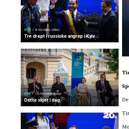
NTB
8 minutter siden
Tre drept i russiske angrep i Kyiv
Ti
Sp
NTB
13 minutter siden
De
Dette skjer i dag
Tir
Moe