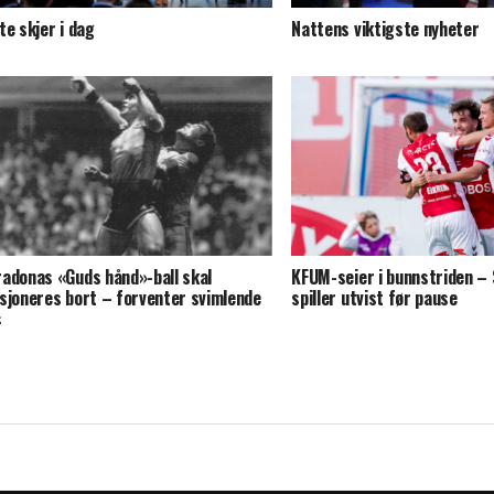
te skjer i dag
Nattens viktigste nyheter
adonas «Guds hånd»-ball skal
KFUM-seier i bunnstriden –
sjoneres bort – forventer svimlende
spiller utvist før pause
s