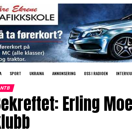
A
SPORT
UKRAINA
ANNONSERING
OSS I RADIOEN
INTERVJU
NTB
ekreftet: Erling Moe
klubb