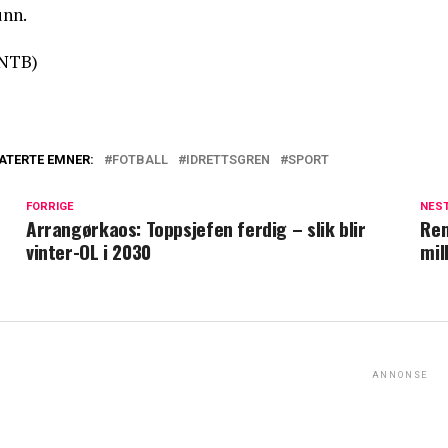
unn.
NTB)
ATERTE EMNER:
FOTBALL
IDRETTSGREN
SPORT
FORRIGE
NES
Arrangørkaos: Toppsjefen ferdig – slik blir
Rem
vinter-OL i 2030
mil
ANNONSE