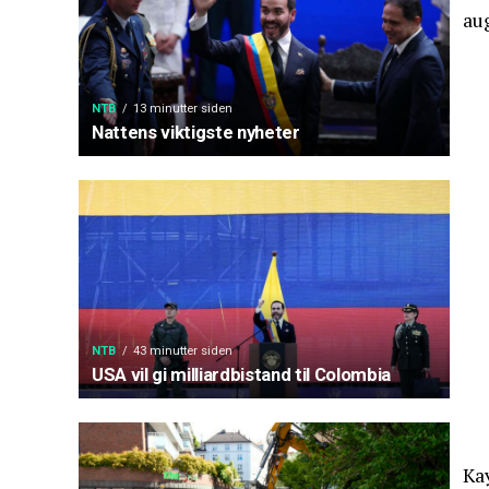
aug
NTB
13 minutter siden
Nattens viktigste nyheter
NTB
43 minutter siden
USA vil gi milliardbistand til Colombia
Kay