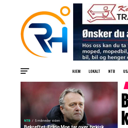
HJEM
LOKALT
NTB
US
B
NTB
5 måneder siden
Bekreftet: Erling Moe tar over tyrkisk