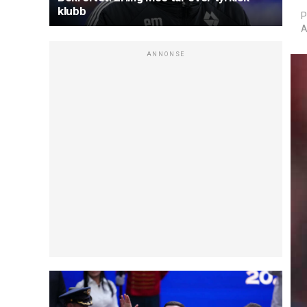
klubb
P
A
ANNONSE