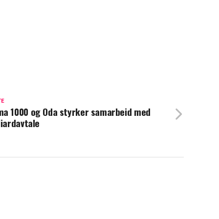
TE
a 1000 og Oda styrker samarbeid med
liardavtale