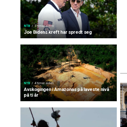
NTB
3 timer siden
Joe Bidens kreft har spredt seg
NTB
4 timer siden
Avskogingen i Amazonas på laveste nivå
på ti år