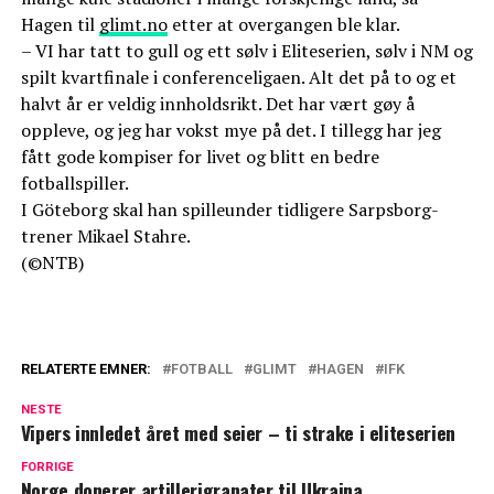
Hagen til
glimt.no
etter at overgangen ble klar.
– VI har tatt to gull og ett sølv i Eliteserien, sølv i NM og
spilt kvartfinale i conferenceligaen. Alt det på to og et
halvt år er veldig innholdsrikt. Det har vært gøy å
oppleve, og jeg har vokst mye på det. I tillegg har jeg
fått gode kompiser for livet og blitt en bedre
fotballspiller.
I Göteborg skal han spilleunder tidligere Sarpsborg-
trener Mikael Stahre.
(©NTB)
RELATERTE EMNER:
FOTBALL
GLIMT
HAGEN
IFK
NESTE
Vipers innledet året med seier – ti strake i eliteserien
FORRIGE
Norge donerer artillerigranater til Ukraina