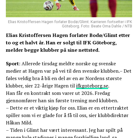
Elias Kristoffersen Hagen forlater Bodø/Glimt. Karrieren fortsetter i IFK
Göteborg. Foto: Beate Oma Dahle / NTB
Elias Kristoffersen Hagen forlater Bodø/Glimt etter
to og et halvt år. Han er solgt til IFK Göteborg,
melder begge klubber på sine nettsted.
Sport
: Allerede tirsdag meldte norske og svenske
medier at Hagen var på vei til den svenske klubben.– Det
føles veldig bra å bli en del av en av Nordens største
klubber, sier 22-årige Hagen til
ifkgoteborg.se
.
Han får en kontrakt som varer ut 2026. Fredag
gjennomfører han sin første trening med klubben.
– Dette er et viktig kjøp for oss. Elias er en ettertraktet
spiller som vi er glade for å få til oss, sier klubbdirektør
Håkan Mild.
– Tiden i Glimt har vært interessant. Jeg har spilt på
mange kule stadioner i mange forskjellige land, sa