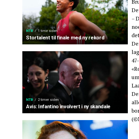
Br
Dei
– D
noe
NTB
1 time siden
det
Stortalent til finale med ny rekord
Dei
lag
47-
«Ro
umi
La
Den
NTB
2 timer siden
all
Avis: Infantino involvert i ny skandale
bo
(©