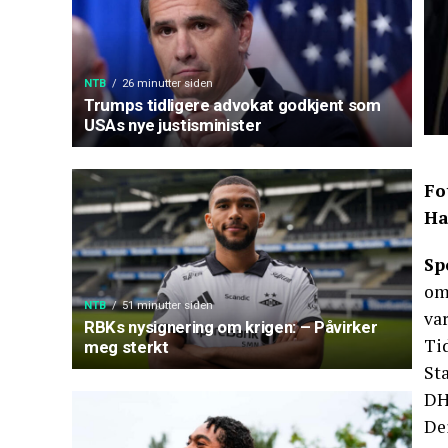
NTB
26 minutter siden
Trumps tidligere advokat godkjent som
USAs nye justisminister
Fo
Ha
Sp
om
NTB
51 minutter siden
var
RBKs nysignering om krigen: – Påvirker
Tid
meg sterkt
St
DH
Dei