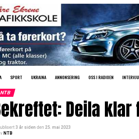
A
SPORT
UKRAINA
ANNONSERING
OSS I RADIOEN
INTERVJU
NTB
ekreftet: Deila klar
ublisert
3 år siden
den
25. mai 2023
v
NTB