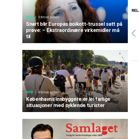
REL
NTB
3 timer siden
Snart blir Europas boikott-trussel satt på
prøve: – Ekstraordinære virkemidler må
til
NTB
4 timer siden
Københavns innbyggere er lei farlige
situasjoner med syklende turister