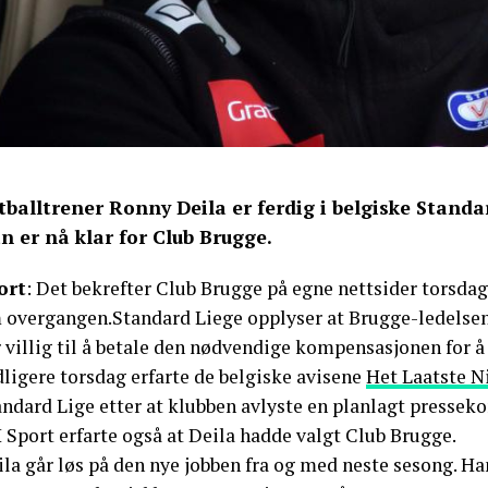
tballtrener Ronny Deila er ferdig i belgiske Standa
n er nå klar for Club Brugge.
ort
: Det bekrefter Club Brugge på egne nettsider torsdag.
 overgangen.Standard Liege opplyser at Brugge-ledelsen
 villig til å betale den nødvendige kompensasjonen for å 
ligere torsdag erfarte de belgiske avisene
Het Laatste N
andard Lige etter at klubben avlyste en planlagt pressek
 Sport erfarte også at Deila hadde valgt Club Brugge.
la går løs på den nye jobben fra og med neste sesong. Han