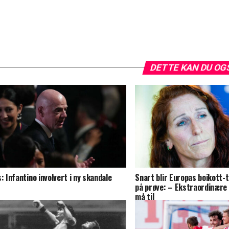
DETTE KAN DU OG
s: Infantino involvert i ny skandale
Snart blir Europas boikott-
på prøve: – Ekstraordinære 
må til