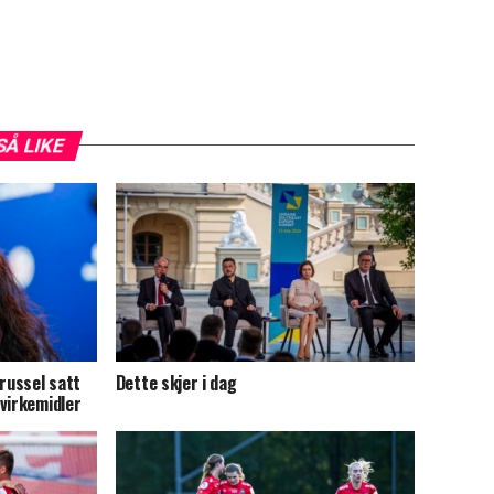
SÅ LIKE
trussel satt
Dette skjer i dag
virkemidler