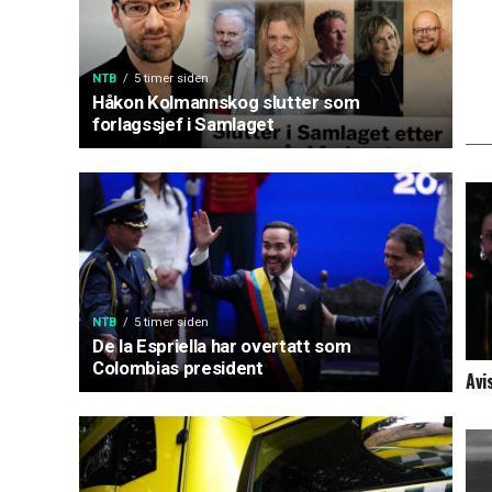
NTB
5 timer siden
Håkon Kolmannskog slutter som
forlagssjef i Samlaget
NTB
5 timer siden
De la Espriella har overtatt som
Colombias president
Avi