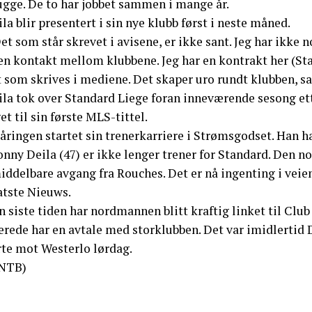
ugge. De to har jobbet sammen i mange år.
la blir presentert i sin nye klubb først i neste måned.
et som står skrevet i avisene, er ikke sant. Jeg har ikke
n kontakt mellom klubbene. Jeg har en kontrakt her (Stan
 som skrives i mediene. Det skaper uro rundt klubben, sa
la tok over Standard Liege foran inneværende sesong ette
et til sin første MLS-tittel.
åringen startet sin trenerkarriere i Strømsgodset. Han ha
nny Deila (47) er ikke lenger trener for Standard. Den n
ddelbare avgang fra Rouches. Det er nå ingenting i veien
atste Nieuws.
 siste tiden har nordmannen blitt kraftig linket til Club
erede har en avtale med storklubben. Det var imidlertid D
rte mot Westerlo lørdag.
NTB)