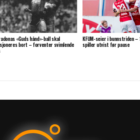
adonas «Guds hånd»-ball skal
KFUM-seier i bunnstriden –
sjoneres bort – forventer svimlende
spiller utvist før pause
s