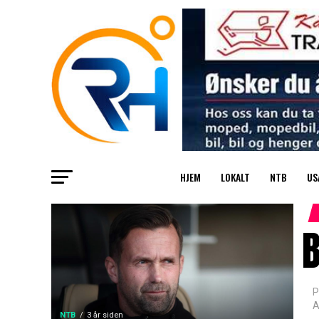
HJEM
LOKALT
NTB
US
B
P
A
NTB
3 år siden