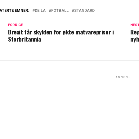
ATERTE EMNER:
DEILA
FOTBALL
STANDARD
FORRIGE
NES
Brexit får skylden for økte matvarepriser i
Reg
Storbritannia
nyh
ANNONSE