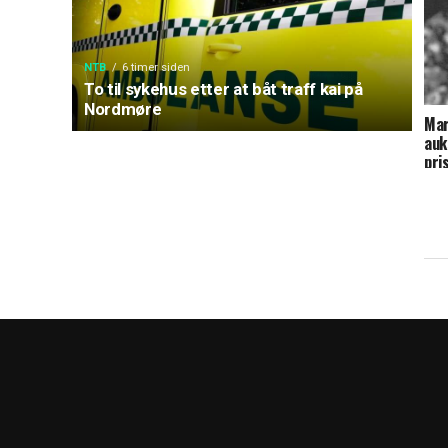
NTB
6 timer siden
To til sykehus etter at båt traff kai på
Nordmøre
Mar
auk
pri