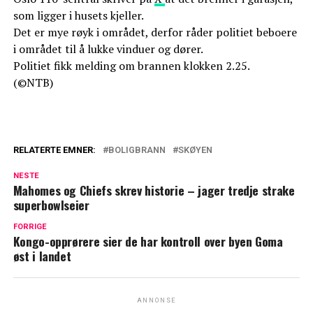
som ligger i husets kjeller.
Det er mye røyk i området, derfor råder politiet beboere
i området til å lukke vinduer og dører.
Politiet fikk melding om brannen klokken 2.25.
(©NTB)
RELATERTE EMNER:
BOLIGBRANN
SKØYEN
NESTE
Mahomes og Chiefs skrev historie – jager tredje strake
superbowlseier
FORRIGE
Kongo-opprørere sier de har kontroll over byen Goma
øst i landet
ANNONSE