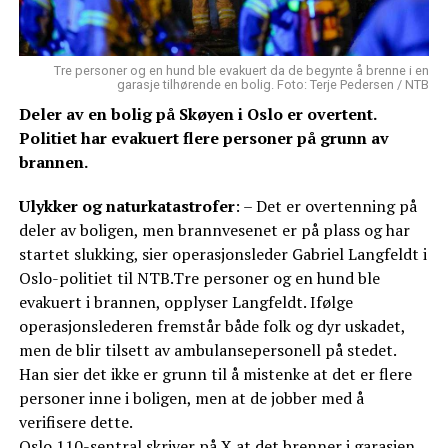
Tre personer og en hund ble evakuert da de begynte å brenne i en
garasje tilhørende en bolig. Foto: Terje Pedersen / NTB
Deler av en bolig på Skøyen i Oslo er overtent.
Politiet har evakuert flere personer på grunn av
brannen.
Ulykker og naturkatastrofer
: – Det er overtenning på
deler av boligen, men brannvesenet er på plass og har
startet slukking, sier operasjonsleder Gabriel Langfeldt i
Oslo-politiet til NTB.Tre personer og en hund ble
evakuert i brannen, opplyser Langfeldt. Ifølge
operasjonslederen fremstår både folk og dyr uskadet,
men de blir tilsett av ambulansepersonell på stedet.
Han sier det ikke er grunn til å mistenke at det er flere
personer inne i boligen, men at de jobber med å
verifisere dette.
Oslo 110-sentral skriver på
X
at det brenner i garasjen,