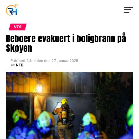
NTB
Beboere evakuert i boligbrann på
Skøyen
Publisert
2 år siden
den
27. januar 2025
Av
NTB