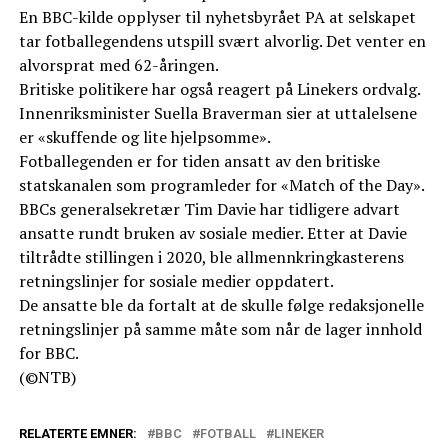
En BBC-kilde opplyser til nyhetsbyrået PA at selskapet
tar fotballegendens utspill svært alvorlig. Det venter en
alvorsprat med 62-åringen.
Britiske politikere har også reagert på Linekers ordvalg.
Innenriksminister Suella Braverman sier at uttalelsene
er «skuffende og lite hjelpsomme».
Fotballegenden er for tiden ansatt av den britiske
statskanalen som programleder for «Match of the Day».
BBCs generalsekretær Tim Davie har tidligere advart
ansatte rundt bruken av sosiale medier. Etter at Davie
tiltrådte stillingen i 2020, ble allmennkringkasterens
retningslinjer for sosiale medier oppdatert.
De ansatte ble da fortalt at de skulle følge redaksjonelle
retningslinjer på samme måte som når de lager innhold
for BBC.
(©NTB)
RELATERTE EMNER:
BBC
FOTBALL
LINEKER