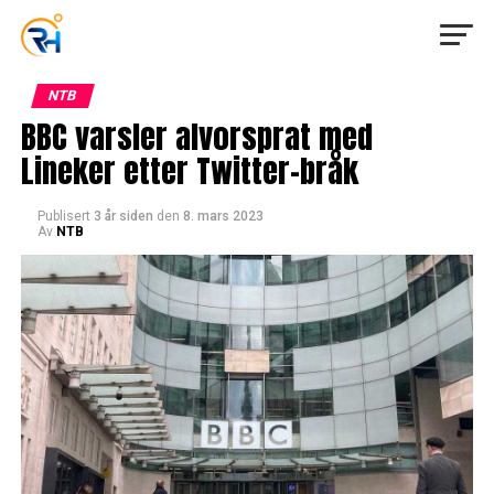
NTB
BBC varsler alvorsprat med
Lineker etter Twitter-bråk
Publisert
3 år siden
den
8. mars 2023
Av
NTB