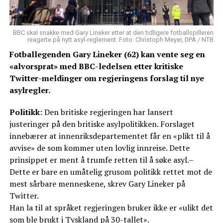
BBC skal snakke med Gary Lineker etter at den tidligere fotballspilleren
reagerte på nytt asyl-reglement. Foto: Christoph Meyer, DPA / NTB
Fotballegenden Gary Lineker (62) kan vente seg en
«alvorsprat» med BBC-ledelsen etter kritiske
Twitter-meldinger om regjeringens forslag til nye
asylregler.
Politikk
: Den britiske regjeringen har lansert
justeringer på den britiske asylpolitikken. Forslaget
innebærer at innenriksdepartementet får en «plikt til å
avvise» de som kommer uten lovlig innreise. Dette
prinsippet er ment å trumfe retten til å søke asyl.–
Dette er bare en umåtelig grusom politikk rettet mot de
mest sårbare menneskene, skrev Gary Lineker på
Twitter.
Han la til at språket regjeringen bruker ikke er «ulikt det
som ble brukt i Tyskland på 30-tallet».