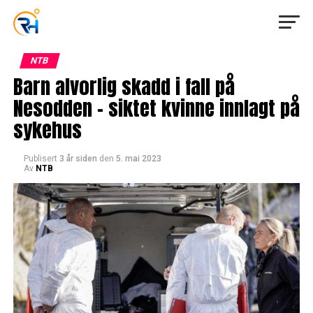
NTB
Barn alvorlig skadd i fall på
Nesodden – siktet kvinne innlagt på
sykehus
Publisert
3 år siden
den
5. mai 2023
Av
NTB