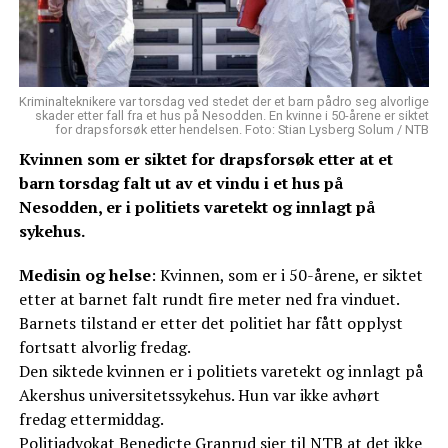
Kriminalteknikere var torsdag ved stedet der et barn pådro seg alvorlige
skader etter fall fra et hus på Nesodden. En kvinne i 50-årene er siktet
for drapsforsøk etter hendelsen. Foto: Stian Lysberg Solum / NTB
Kvinnen som er siktet for drapsforsøk etter at et
barn torsdag falt ut av et vindu i et hus på
Nesodden, er i politiets varetekt og innlagt på
sykehus.
Medisin og helse
: Kvinnen, som er i 50-årene, er siktet
etter at barnet falt rundt fire meter ned fra vinduet.
Barnets tilstand er etter det politiet har fått opplyst
fortsatt alvorlig fredag.
Den siktede kvinnen er i politiets varetekt og innlagt på
Akershus universitetssykehus. Hun var ikke avhørt
fredag ettermiddag.
Politiadvokat Benedicte Granrud sier til NTB at det ikke