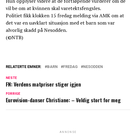
Hun opplyser videre at de fortløpende vurderer om de
vil be om at kvinnen skal varetektsfengsles.
Politiet fikk klokken 15 fredag melding via AMK om at
det var en uavklart situasjon med et barn som var
alvorlig skadd på Nesodden.
(©NTB)
RELATERTE EMNER:
BARN
FREDAG
NESODDEN
NESTE
FN: Verdens matpriser stiger igjen
FORRIGE
Eurovision-danser Christiane: – Veldig stort for meg
ANNONSE