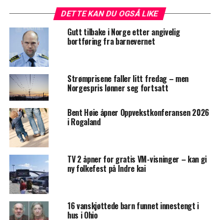
DETTE KAN DU OGSÅ LIKE
Gutt tilbake i Norge etter angivelig
bortføring fra barnevernet
Strømprisene faller litt fredag – men
Norgespris lønner seg fortsatt
Bent Høie åpner Oppvekstkonferansen 2026
i Rogaland
TV 2 åpner for gratis VM-visninger – kan gi
ny folkefest på Indre kai
16 vanskjøttede barn funnet innestengt i
hus i Ohio