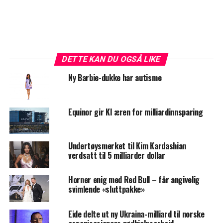
DETTE KAN DU OGSÅ LIKE
Ny Barbie-dukke har autisme
Equinor gir KI æren for milliardinnsparing
Undertøysmerket til Kim Kardashian
verdsatt til 5 milliarder dollar
Horner enig med Red Bull – får angivelig
svimlende «sluttpakke»
Eide delte ut ny Ukraina-milliard til norske