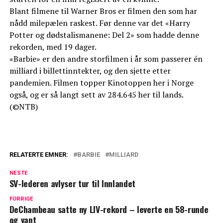
Blant filmene til Warner Bros er filmen den som har
nådd milepælen raskest. Før denne var det «Harry
Potter og dødstalismanene: Del 2» som hadde denne
rekorden, med 19 dager.
«Barbie» er den andre storfilmen i år som passerer én
milliard i billettinntekter, og den sjette etter
pandemien. Filmen topper Kinotoppen her i Norge
også, og er så langt sett av 284.645 her til lands.
(©NTB)
RELATERTE EMNER:
BARBIE
MILLIARD
NESTE
SV-lederen avlyser tur til Innlandet
FORRIGE
DeChambeau satte ny LIV-rekord – leverte en 58-runde
og vant