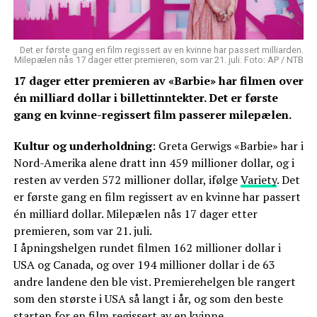
Det er første gang en film regissert av en kvinne har passert milliarden.
Milepælen nås 17 dager etter premieren, som var 21. juli. Foto: AP / NTB
17 dager etter premieren av «Barbie» har filmen over
én milliard dollar i billettinntekter. Det er første
gang en kvinne-regissert film passerer milepælen.
Kultur og underholdning
: Greta Gerwigs «Barbie» har i
Nord-Amerika alene dratt inn 459 millioner dollar, og i
resten av verden 572 millioner dollar, ifølge
Variety
. Det
er første gang en film regissert av en kvinne har passert
én milliard dollar. Milepælen nås 17 dager etter
premieren, som var 21. juli.
I åpningshelgen rundet filmen 162 millioner dollar i
USA og Canada, og over 194 millioner dollar i de 63
andre landene den ble vist. Premierehelgen ble rangert
som den største i USA så langt i år, og som den beste
starten for en film regissert av en kvinne.