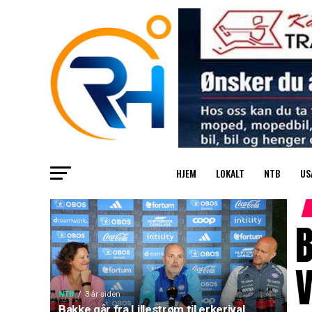
HJEM
LOKALT
NTB
US
B
V
NTB
3 år siden
Bakke går fra Lillestrøm til erkerival