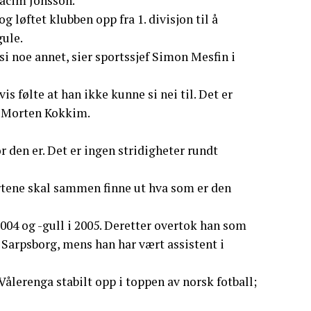
Joacim Jonsson.
g løftet klubben opp fra 1. divisjon til å
gule.
si noe annet, sier sportssjef Simon Mesfin i
 følte at han ikke kunne si nei til. Det er
er Morten Kokkim.
r den er. Det er ingen stridigheter rundt
artene skal sammen finne ut hva som er den
2004 og -gull i 2005. Deretter overtok han som
 Sarpsborg, mens han har vært assistent i
 Vålerenga stabilt opp i toppen av norsk fotball;