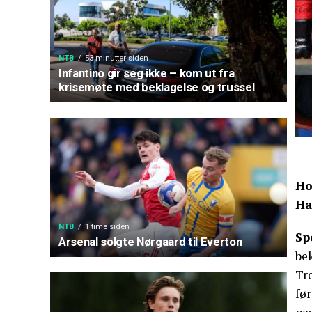
NTB
53 minutter siden
Infantino gir seg ikke – kom ut fra
krisemøte med beklagelse og trussel
Ho
Ha
NTB
1 time siden
Sp
Arsenal solgte Nørgaard til Everton
bek
Tre
før