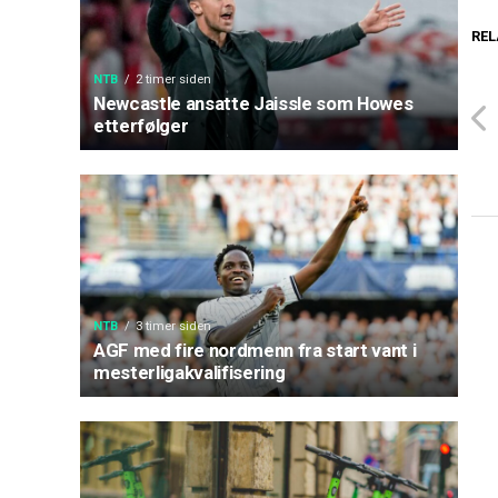
REL
NTB
2 timer siden
Newcastle ansatte Jaissle som Howes
etterfølger
NTB
3 timer siden
AGF med fire nordmenn fra start vant i
mesterligakvalifisering