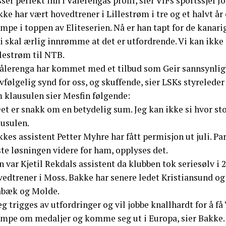
ser perfekt inn i Vålerengas profil, sier VIFs sportssjef 
ke har vært hovedtrener i Lillestrøm i tre og et halvt år o
mpe i toppen av Eliteserien. Nå er han tapt for de kanari
i skal ærlig innrømme at det er utfordrende. Vi kan ikke 
lestrøm til NTB.
ålerenga har kommet med et tilbud som Geir sannsynligvis
vfølgelig synd for oss, og skuffende, sier LSKs styreled
 klausulen sier Mesfin følgende:
et er snakk om en betydelig sum. Jeg kan ikke si hvor sto
ausulen.
kes assistent Petter Myhre har fått permisjon ut juli. P
te løsningen videre for ham, opplyses det.
 var Kjetil Rekdals assistent da klubben tok seriesølv i 
vedtrener i Moss. Bakke har senere ledet Kristiansund og
abæk og Molde.
eg trigges av utfordringer og vil jobbe knallhardt for å få
empe om medaljer og komme seg ut i Europa, sier Bakke.