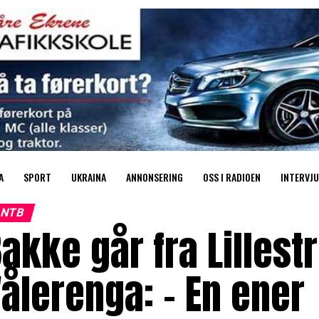
A
SPORT
UKRAINA
ANNONSERING
OSS I RADIOEN
INTERVJU
NTB
akke går fra Lillest
ålerenga: – En ener