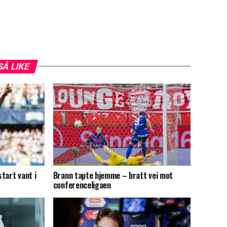
SÅ LIKE
tart vant i
Brann tapte hjemme – bratt vei mot
conferenceligaen