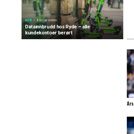
NTB
4 timer siden
Datainnbrudd hos Ryde – alle
kundekontoer berørt
Ars