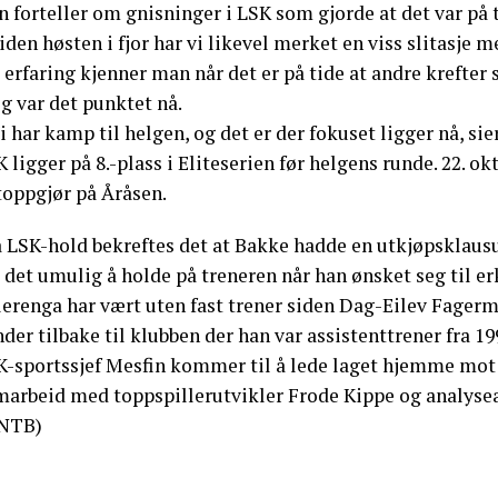
n forteller om gnisninger i LSK som gjorde at det var på
iden høsten i fjor har vi likevel merket en viss slitasje
 erfaring kjenner man når det er på tide at andre krefter sk
g var det punktet nå.
i har kamp til helgen, og det er der fokuset ligger nå, sie
 ligger på 8.-plass i Eliteserien før helgens runde. 22. 
toppgjør på Åråsen.
a LSK-hold bekreftes det at Bakke hadde en utkjøpsklaus
 det umulig å holde på treneren når han ønsket seg til er
lerenga har vært uten fast trener siden Dag-Eilev Fagerm
der tilbake til klubben der han var assistenttrener fra 199
K-sportssjef Mesfin kommer til å lede laget hjemme mot S
marbeid med toppspillerutvikler Frode Kippe og analysea
NTB)