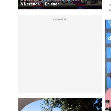
Vålerenga: – En ener
P
A
ANNONSE