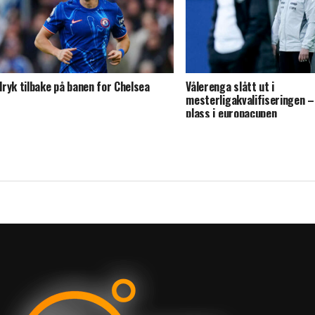
ryk tilbake på banen for Chelsea
Vålerenga slått ut i
mesterligakvalifiseringen –
plass i europacupen