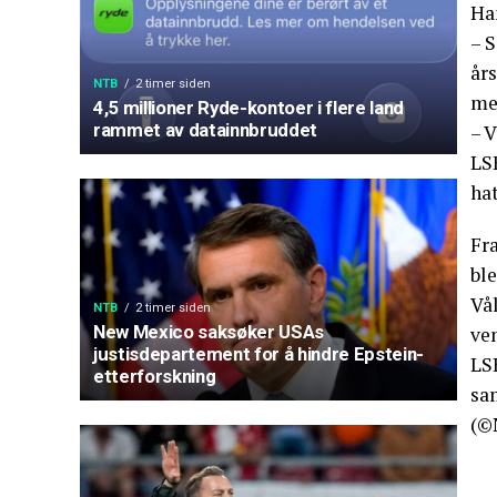
Ha
– S
års
NTB
2 timer siden
me
4,5 millioner Ryde-kontoer i flere land
rammet av datainnbruddet
– V
LSK
ha
Fr
ble
Vå
NTB
2 timer siden
New Mexico saksøker USAs
ven
justisdepartement for å hindre Epstein-
LS
etterforskning
sa
(©