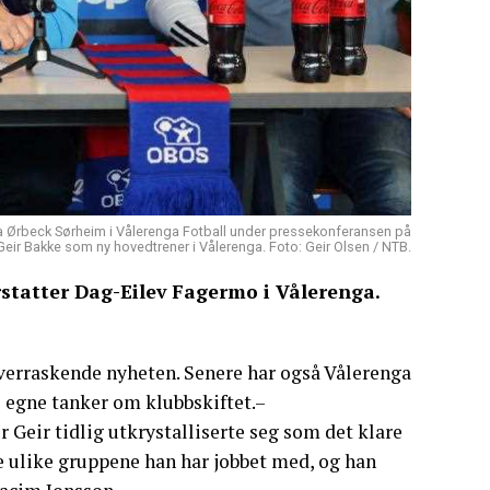
uva Ørbeck Sørheim i Vålerenga Fotball under pressekonferansen på
v Geir Bakke som ny hovedtrener i Vålerenga. Foto: Geir Olsen / NTB.
rstatter Dag-Eilev Fagermo i Vålerenga.
erraskende nyheten. Senere har også Vålerenga
s egne tanker om klubbskiftet.–
 Geir tidlig utkrystalliserte seg som det klare
 de ulike gruppene han har jobbet med, og han