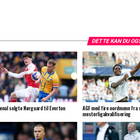
DETTE KAN DU OG
enal solgte Nørgaard til Everton
AGF med fire nordmenn fra s
mesterligakvalifisering