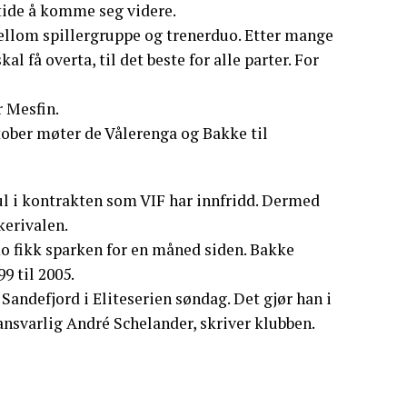
 tide å komme seg videre.
 mellom spillergruppe og trenerduo. Etter mange
al få overta, til det beste for alle parter. For
r Mesfin.
oktober møter de Vålerenga og Bakke til
ul i kontrakten som VIF har innfridd. Dermed
kerivalen.
o fikk sparken for en måned siden. Bakke
9 til 2005.
andefjord i Eliteserien søndag. Det gjør han i
nsvarlig André Schelander, skriver klubben.