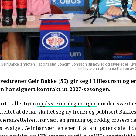
Geir Bakke (i midten), sportssjef Joacim Jonsson (til høyre) og styreleder T
Intility arena etter ansettelsen a
vedtrener Geir Bakke (53) gir seg i Lillestrøm og e
n har signert kontrakt ut 2027-sesongen.
ort
: Lillestrøm
opplyste onsdag morgen
om den svært ov
reftet at de har skaffet seg ny trener og publisert Bakke
neransettelsen har vært en grundig og ryddig prosess der
stevalget. Geir har vært en ener til å ta ut potensialet i