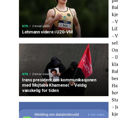
pas
Bak
kje
– V
NTB
2 timer siden
Lil
Lehmann videre i U20-VM
– V
sel
Om
– D
kl
Bak
NTB
2 timer siden
bes
Irans president om kommunikasjonen
Han
med Mojtaba Khamenei: – Veldig
vanskelig for tiden
ho
St
– J
kj