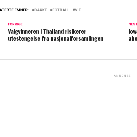
ATERTE EMNER:
BAKKE
FOTBALL
VIF
FORRIGE
NES
Valgvinneren i Thailand risikerer
Iow
utestengelse fra nasjonalforsamlingen
abo
ANNONSE