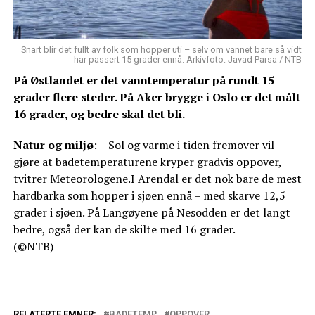
Snart blir det fullt av folk som hopper uti – selv om vannet bare så vidt
har passert 15 grader ennå. Arkivfoto: Javad Parsa / NTB
På Østlandet er det vanntemperatur på rundt 15
grader flere steder. På Aker brygge i Oslo er det målt
16 grader, og bedre skal det bli.
Natur og miljø
: – Sol og varme i tiden fremover vil
gjøre at badetemperaturene kryper gradvis oppover,
tvitrer Meteorologene.I Arendal er det nok bare de mest
hardbarka som hopper i sjøen ennå – med skarve 12,5
grader i sjøen. På Langøyene på Nesodden er det langt
bedre, også der kan de skilte med 16 grader.
(©NTB)
RELATERTE EMNER:
BADETEMP
OPPOVER