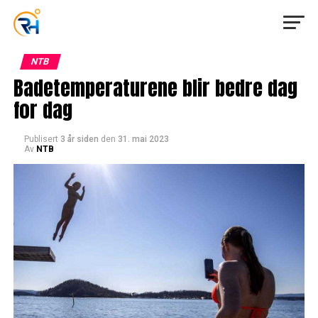
NTB
Badetemperaturene blir bedre dag
for dag
Publisert
3 år siden
den
31. mai 2023
Av
NTB