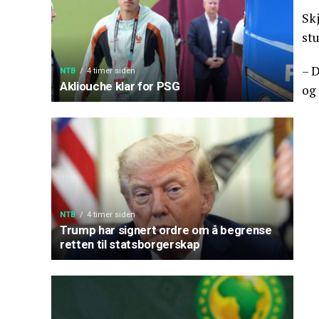
Skj
stu
– D
NTB
4 timer siden
Akliouche klar for PSG
og 
NTB
4 timer siden
Trump har signert ordre om å begrense
retten til statsborgerskap