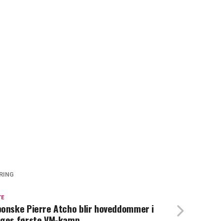
RING
TE
onske Pierre Atcho blir hoveddommer i
ges første VM-kamp