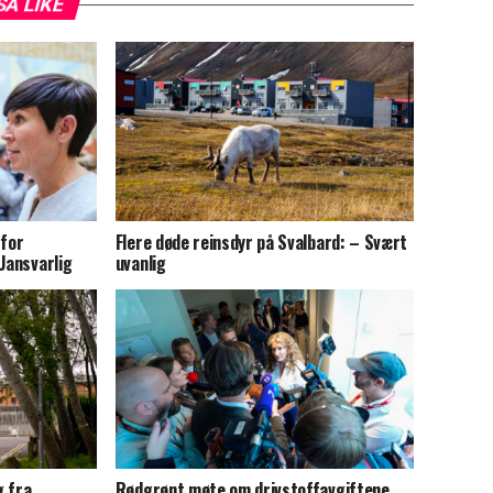
SÅ LIKE
 for
Flere døde reinsdyr på Svalbard: – Svært
Uansvarlig
uvanlig
g fra
Rødgrønt møte om drivstoffavgiftene