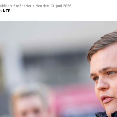
ublisert
2 måneder siden
den
13. juni 2026
v
NTB