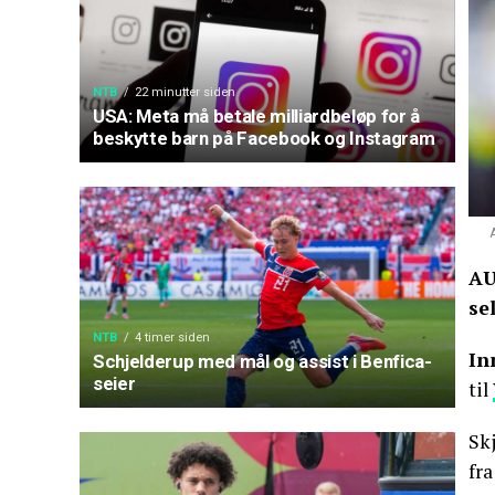
NTB
22 minutter siden
USA: Meta må betale milliardbeløp for å
beskytte barn på Facebook og Instagram
AU
se
NTB
4 timer siden
In
Schjelderup med mål og assist i Benfica-
seier
til
Sk
fra