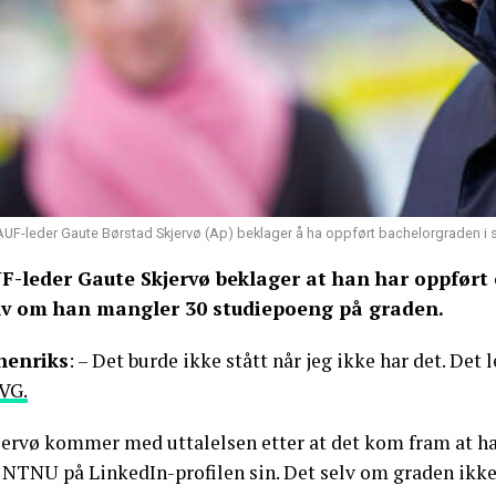
AUF-leder Gaute Børstad Skjervø (Ap) beklager å ha oppført bachelorgraden i sta
F-leder Gaute Skjervø beklager at han har oppført 
lv om han mangler 30 studiepoeng på graden.
nenriks
: – Det burde ikke stått når jeg ikke har det. Det
VG.
jervø kommer med uttalelsen etter at det kom fram at ha
 NTNU på LinkedIn-profilen sin. Det selv om graden ikke v