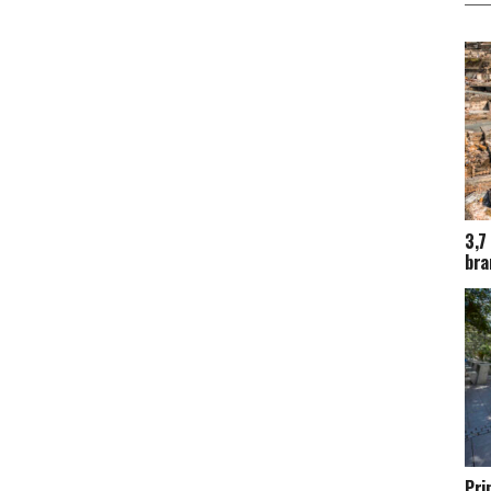
3,7
bra
Pri