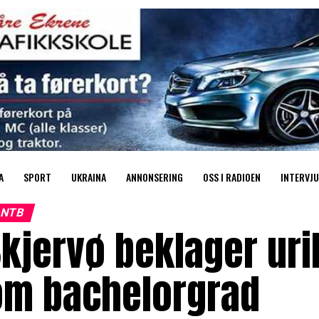
A
SPORT
UKRAINA
ANNONSERING
OSS I RADIOEN
INTERVJU
NTB
kjervø beklager uri
om bachelorgrad