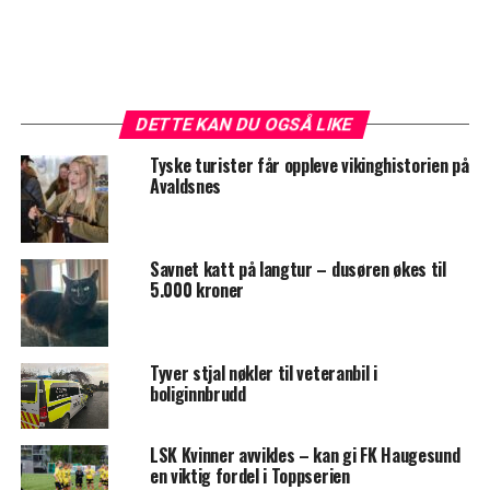
DETTE KAN DU OGSÅ LIKE
Tyske turister får oppleve vikinghistorien på
Avaldsnes
Savnet katt på langtur – dusøren økes til
5.000 kroner
Tyver stjal nøkler til veteranbil i
boliginnbrudd
LSK Kvinner avvikles – kan gi FK Haugesund
en viktig fordel i Toppserien