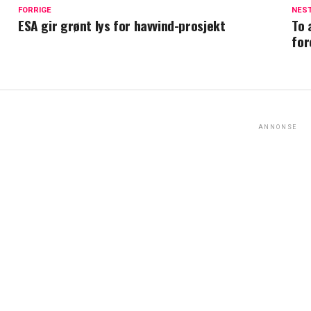
FORRIGE
NES
ESA gir grønt lys for havvind-prosjekt
To 
for
ANNONSE