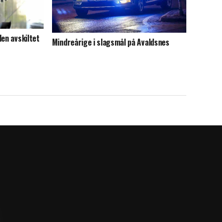
len avskiltet
Mindreårige i slagsmål på Avaldsnes