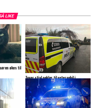
SÅ LIKE
søren økes til
Tyver stjal nøkler til veteranbil i
boliginnbrudd