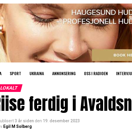
A
SPORT
UKRAINA
ANNONSERING
OSS I RADIOEN
INTERVJU
LOKALT
iise ferdig i Avalds
ublisert
3 år siden
den
19. desember 2023
v
Egil M Solberg