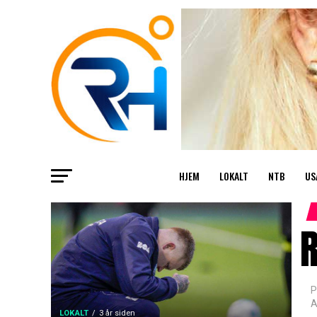
HJEM
LOKALT
NTB
US
R
P
A
LOKALT
3 år siden