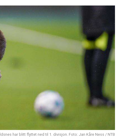
snes har blitt flyttet ned til 1. divisjon. Foto: Jan Kåre Ness / NTB