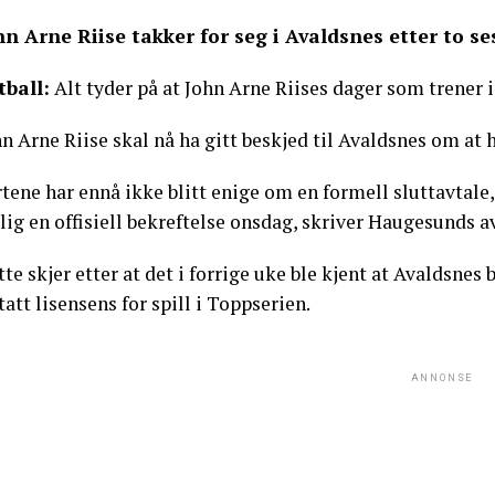
hn Arne Riise takker for seg i Avaldsnes etter to s
tball:
Alt tyder på at John Arne Riises dager som trener i
n Arne Riise skal nå ha gitt beskjed til Avaldsnes om at 
rtene har ennå ikke blitt enige om en formell sluttavtal
lig en offisiell bekreftelse onsdag, skriver Haugesunds av
te skjer etter at det i forrige uke ble kjent at Avaldsnes bl
tatt lisensens for spill i Toppserien.
ANNONSE