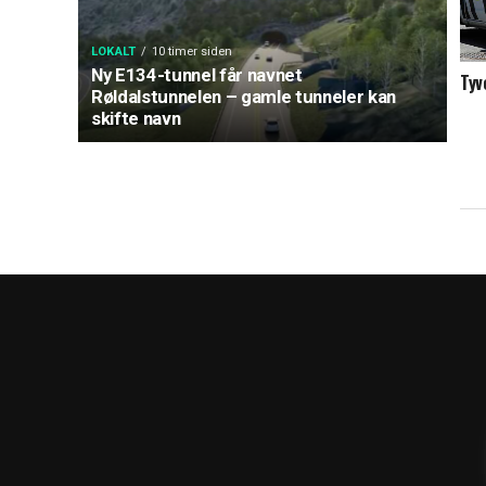
LOKALT
10 timer siden
Ny E134-tunnel får navnet
Tyv
Røldalstunnelen – gamle tunneler kan
skifte navn