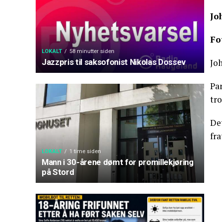
Jo
Fo
LOKALT
58 minutter siden
Joh
Jazzpris til saksofonist Nikolas Dossev
Pa
tro
Det
fra
LOKALT
1 time siden
Mann i 30-årene dømt for promillekjøring
på Stord