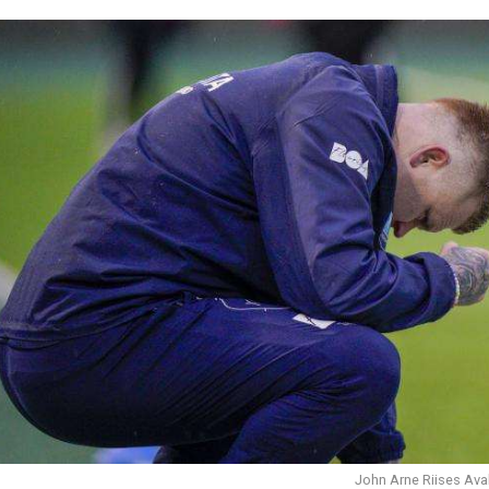
John Arne Riises Avald