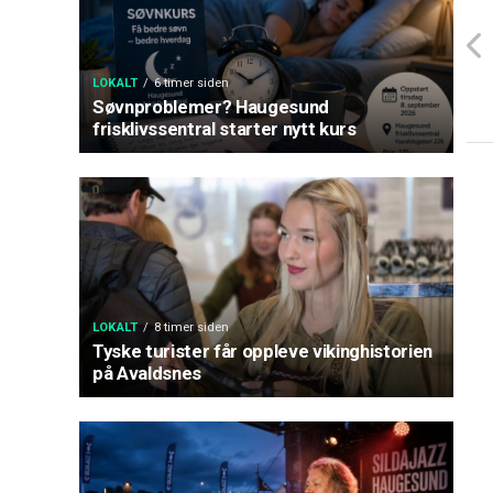
LOKALT
6 timer siden
Søvnproblemer? Haugesund
frisklivssentral starter nytt kurs
LOKALT
8 timer siden
Tyske turister får oppleve vikinghistorien
på Avaldsnes