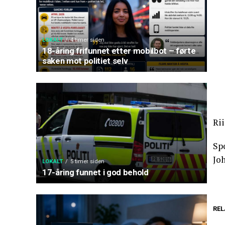
LOKALT
4 timer siden
18-åring frifunnet etter mobilbot – førte
saken mot politiet selv
Rii
Spo
Joh
LOKALT
5 timer siden
17-åring funnet i god behold
REL