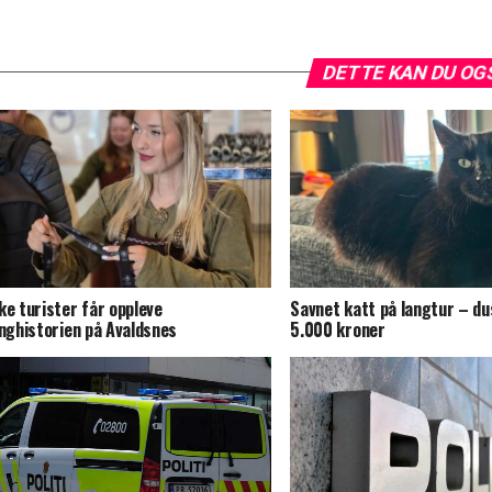
DETTE KAN DU OG
ke turister får oppleve
Savnet katt på langtur – du
inghistorien på Avaldsnes
5.000 kroner