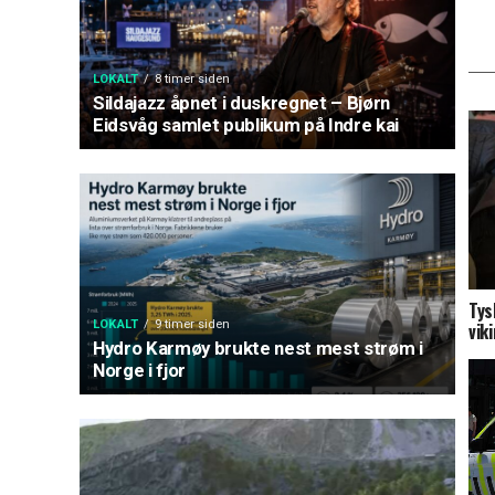
LOKALT
8 timer siden
Sildajazz åpnet i duskregnet – Bjørn
Eidsvåg samlet publikum på Indre kai
Tys
LOKALT
9 timer siden
vik
Hydro Karmøy brukte nest mest strøm i
Norge i fjor