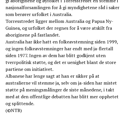
gi aboriginene og øyfolket i Torresstredet en stemme i
nasjonalforsamlingen for å gi myndighetene råd i saker
som berører urfolket i Australia.
Torresstredet ligger mellom Australia og Papua Ny-
Guinea, og urfolket der regnes for å være atskilt fra
aboriginene på fastlandet.
Australia har ikke hatt en folkeavstemning siden 1999,
og ingen folkeavstemninger har endt med ja-flertall
siden 1977. Ingen av dem har blitt godkjent uten
tverrpolitisk støtte, og det er uenighet blant de store
partiene om initiativet.
Albanese har lenge sagt at han er sikker på at
australierne vil stemme ja, selv om ja-siden har mistet
støtte på meningsmålinger de siste månedene, i takt
med at den offentlige debatten har blitt mer opphetet
og splittende.
(©NTB)