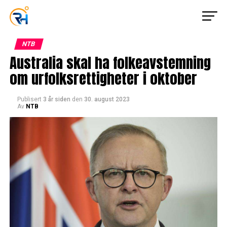
NTB
Australia skal ha folkeavstemning
om urfolksrettigheter i oktober
Publisert
3 år siden
den
30. august 2023
Av
NTB