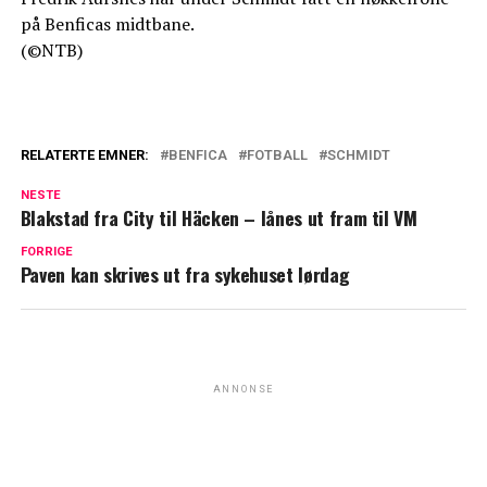
på Benficas midtbane.
(©NTB)
RELATERTE EMNER:
BENFICA
FOTBALL
SCHMIDT
NESTE
Blakstad fra City til Häcken – lånes ut fram til VM
FORRIGE
Paven kan skrives ut fra sykehuset lørdag
ANNONSE