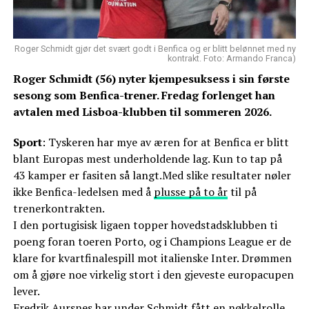
Roger Schmidt gjør det svært godt i Benfica og er blitt belønnet med ny
kontrakt. Foto: Armando Franca)
Roger Schmidt (56) nyter kjempesuksess i sin første
sesong som Benfica-trener. Fredag forlenget han
avtalen med Lisboa-klubben til sommeren 2026.
Sport
: Tyskeren har mye av æren for at Benfica er blitt
blant Europas mest underholdende lag. Kun to tap på
43 kamper er fasiten så langt.Med slike resultater nøler
ikke Benfica-ledelsen med å
plusse på to år
til på
trenerkontrakten.
I den portugisisk ligaen topper hovedstadsklubben ti
poeng foran toeren Porto, og i Champions League er de
klare for kvartfinalespill mot italienske Inter. Drømmen
om å gjøre noe virkelig stort i den gjeveste europacupen
lever.
Fredrik Aursnes har under Schmidt fått en nøkkelrolle