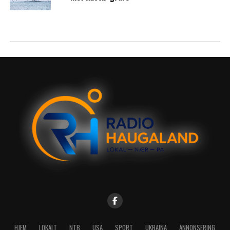
HJEM
LOKALT
NTB
USA
SPORT
UKRAINA
ANNONSERING