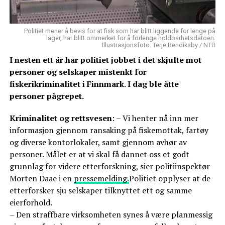
Politiet mener å bevis for at fisk som har blitt liggende for lenge på
lager, har blitt ommerket for å forlenge holdbarhetsdatoen.
Illustrasjonsfoto: Terje Bendiksby / NTB
I nesten ett år har politiet jobbet i det skjulte mot
personer og selskaper mistenkt for
fiskerikriminalitet i Finnmark. I dag ble åtte
personer pågrepet.
Kriminalitet og rettsvesen
: – Vi henter nå inn mer
informasjon gjennom ransaking på fiskemottak, fartøy
og diverse kontorlokaler, samt gjennom avhør av
personer. Målet er at vi skal få dannet oss et godt
grunnlag for videre etterforskning, sier politiinspektør
Morten Daae i en
pressemelding.
Politiet opplyser at de
etterforsker sju selskaper tilknyttet ett og samme
eierforhold.
– Den straffbare virksomheten synes å være planmessig