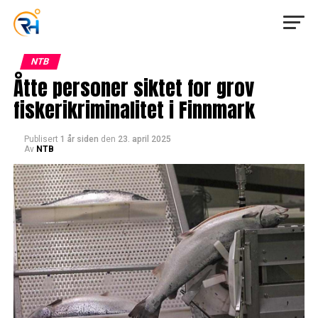
NTB
Åtte personer siktet for grov
fiskerikriminalitet i Finnmark
Publisert
1 år siden
den
23. april 2025
Av
NTB