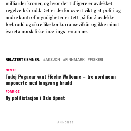
milliarder kroner, og hvor det tidligere er avdekket
regelverksbrudd. Det er derfor svært viktig at politi og
andre kontrollmyndigheter er tett på for å avdekke
lovbrudd og sikre like konkurransevilkår og ikke minst
ivareta norsk fiskerinærings renomme.
RELATERTE EMNER:
AKSJON
FINNMARK
FISKERI
NESTE
Tadej Pogacar vant Flèche Wallonne – tre nordmenn
imponerte med langvarig brudd
FORRIGE
Ny politistasjon i Oslo åpnet
ANNONSE