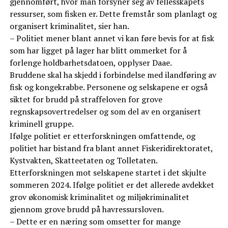
gjennomført, hvor man forsyner seg av fellesskapets
ressurser, som fisken er. Dette fremstår som planlagt og
organisert kriminalitet, sier han.
– Politiet mener blant annet vi kan føre bevis for at fisk
som har ligget på lager har blitt ommerket for å
forlenge holdbarhetsdatoen, opplyser Daae.
Bruddene skal ha skjedd i forbindelse med ilandføring av
fisk og kongekrabbe. Personene og selskapene er også
siktet for brudd på straffeloven for grove
regnskapsovertredelser og som del av en organisert
kriminell gruppe.
Ifølge politiet er etterforskningen omfattende, og
politiet har bistand fra blant annet Fiskeridirektoratet,
Kystvakten, Skatteetaten og Tolletaten.
Etterforskningen mot selskapene startet i det skjulte
sommeren 2024. Ifølge politiet er det allerede avdekket
grov økonomisk kriminalitet og miljøkriminalitet
gjennom grove brudd på havressursloven.
– Dette er en næring som omsetter for mange