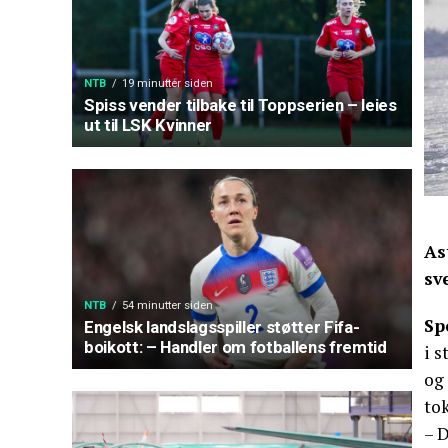
NTB
19 minutter siden
Spiss vender tilbake til Toppserien – leies
ut til LSK Kvinner
As
sv
NTB
54 minutter siden
Sp
Engelsk landslagsspiller støtter Fifa-
boikott: – Handler om fotballens fremtid
i s
og 
tok
– D