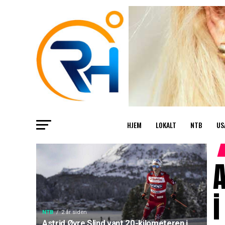
HJEM
LOKALT
NTB
US
A
i
NTB
2 år siden
Astrid Øyre Slind vant 20-kilometeren i