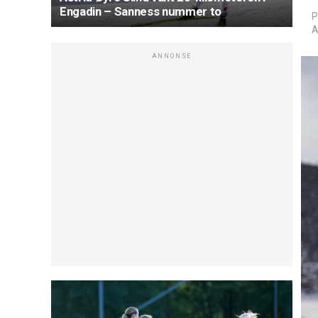
Engadin – Sanness nummer to
P
A
ANNONSE