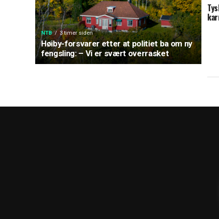
Tys
kar
NTB
3 timer siden
Høiby-forsvarer etter at politiet ba om ny
fengsling: – Vi er svært overrasket