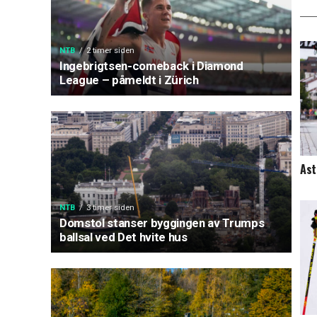
NTB
2 timer siden
Ingebrigtsen-comeback i Diamond
League – påmeldt i Zürich
Ast
NTB
3 timer siden
Domstol stanser byggingen av Trumps
ballsal ved Det hvite hus