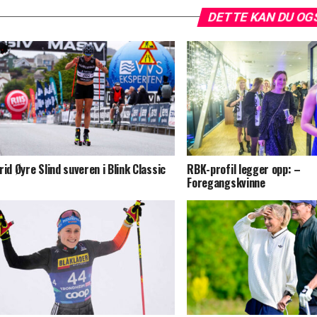
DETTE KAN DU OG
rid Øyre Slind suveren i Blink Classic
RBK-profil legger opp: –
Foregangskvinne