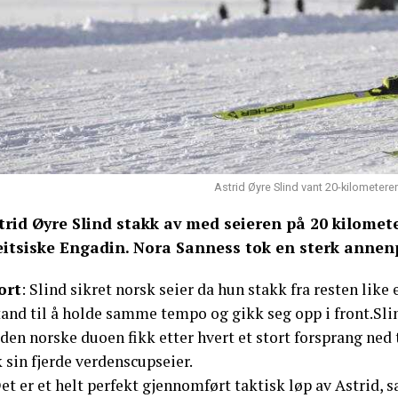
Astrid Øyre Slind vant 20-kilometere
trid Øyre Slind stakk av med seieren på 20 kilomete
eitsiske Engadin. Nora Sanness tok en sterk annen
ort
: Slind sikret norsk seier da hun stakk fra resten lik
tand til å holde samme tempo og gikk seg opp i front.Slin
den norske duoen fikk etter hvert et stort forsprang ned t
 sin fjerde verdenscupseier.
et er et helt perfekt gjennomført taktisk løp av Astrid, 