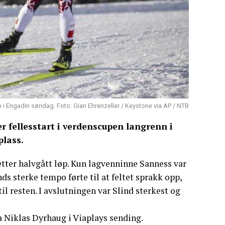
n i Engadin søndag. Foto: Gian Ehrenzeller / Keystone via AP / NTB
r fellesstart i verdenscupen langrenn i
plass.
e etter halvgått løp. Kun lagvenninne Sanness var
ds sterke tempo førte til at feltet sprakk opp,
il resten. I avslutningen var Slind sterkest og
sa Niklas Dyrhaug i Viaplays sending.