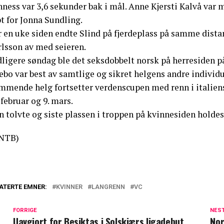
nness var 3,6 sekunder bak i mål. Anne Kjersti Kalvå var
t for Jonna Sundling.
 en uke siden endte Slind på fjerdeplass på samme distan
rlsson av med seieren.
dligere søndag ble det seksdobbelt norsk på herresiden 
bo var best av samtlige og sikret helgens andre individu
mmende helg fortsetter verdenscupen med renn i italie
 februar og 9. mars.
 tolvte og siste plassen i troppen på kvinnesiden holdes
NTB)
ATERTE EMNER:
KVINNER
LANGRENN
VC
FORRIGE
NES
Uavgjort for Besiktas i Solskjærs ligadebut
Nor