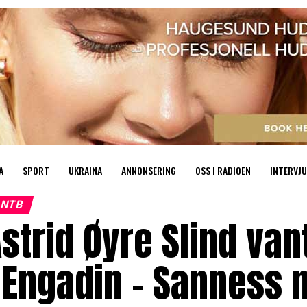
A
SPORT
UKRAINA
ANNONSERING
OSS I RADIOEN
INTERVJU
NTB
strid Øyre Slind va
 Engadin – Sanness