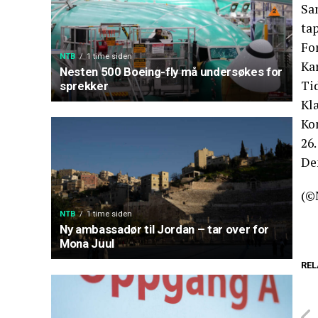
Sa
tap
For
NTB
1 time siden
Ka
Nesten 500 Boeing-fly må undersøkes for
Ti
sprekker
Klæ
Ko
26.
Den
(©
NTB
1 time siden
Ny ambassadør til Jordan – tar over for
Mona Juul
REL