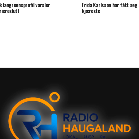
k langrennsprofil varsler
Frida Karlsson har fått seg 
riereslutt
kjæreste