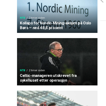
NTB
2 timer siden
Kollaps for Nordic Mining-aksjen på Oslo
Børs – ned 48,8 prosent
NTB
2 timer siden
Celtic-manageren utskrevet fra
sykehuset etter operasjon