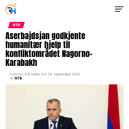
NTB
Aserbajdsjan godkjente
humanitær hjelp til
konfliktområdet Nagorno-
Karabakh
Publisert
3 år siden
den
18. september 2023
Av
NTB