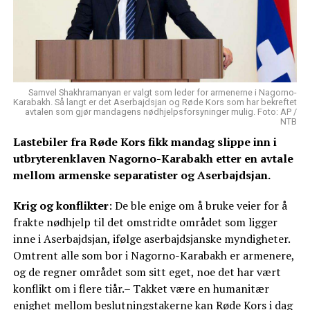
Samvel Shakhramanyan er valgt som leder for armenerne i Nagorno-
Karabakh. Så langt er det Aserbajdsjan og Røde Kors som har bekreftet
avtalen som gjør mandagens nødhjelpsforsyninger mulig. Foto: AP /
NTB
Lastebiler fra Røde Kors fikk mandag slippe inn i
utbryterenklaven Nagorno-Karabakh etter en avtale
mellom armenske separatister og Aserbajdsjan.
Krig og konflikter
: De ble enige om å bruke veier for å
frakte nødhjelp til det omstridte området som ligger
inne i Aserbajdsjan, ifølge aserbajdsjanske myndigheter.
Omtrent alle som bor i Nagorno-Karabakh er armenere,
og de regner området som sitt eget, noe det har vært
konflikt om i flere tiår.– Takket være en humanitær
enighet mellom beslutningstakerne kan Røde Kors i dag