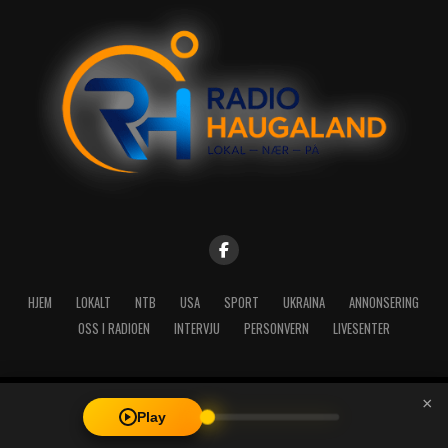
HJEM
LOKALT
NTB
USA
SPORT
UKRAINA
ANNONSERING
OSS I RADIOEN
INTERVJU
PERSONVERN
LIVESENTER
×
Copyright © 2026 A-Media AS | Radio Haugaland - Haraldsgata 114,
Play
5527 Haugesund - Mail: post@radioh.no - Telefon: 52717273