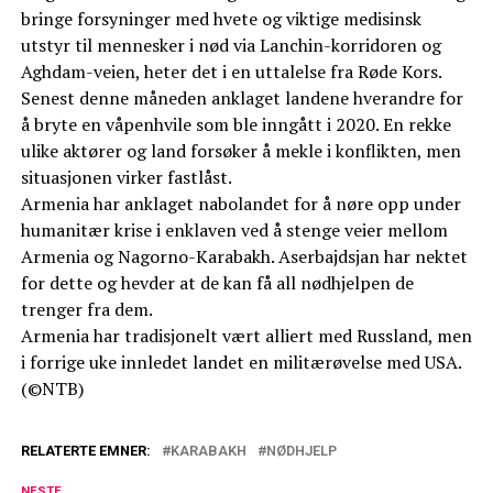
bringe forsyninger med hvete og viktige medisinsk
utstyr til mennesker i nød via Lanchin-korridoren og
Aghdam-veien, heter det i en uttalelse fra Røde Kors.
Senest denne måneden anklaget landene hverandre for
å bryte en våpenhvile som ble inngått i 2020. En rekke
ulike aktører og land forsøker å mekle i konflikten, men
situasjonen virker fastlåst.
Armenia har anklaget nabolandet for å nøre opp under
humanitær krise i enklaven ved å stenge veier mellom
Armenia og Nagorno-Karabakh. Aserbajdsjan har nektet
for dette og hevder at de kan få all nødhjelpen de
trenger fra dem.
Armenia har tradisjonelt vært alliert med Russland, men
i forrige uke innledet landet en militærøvelse med USA.
(©NTB)
RELATERTE EMNER:
KARABAKH
NØDHJELP
NESTE