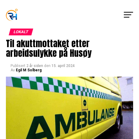
LOKALT
Til akuttmottaket etter
arbeidsulykke på Husøy
Publisert
2 år siden
den
15. april 2024
Av
Egil M Solberg