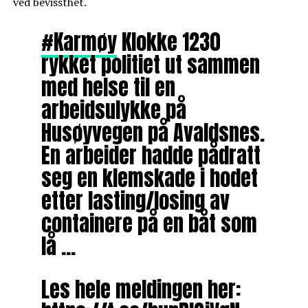
ved bevissthet.
#Karmøy
Klokke 1230
rykket politiet ut sammen
med helse til en
arbeidsulykke på
Husøyvegen på Avaldsnes.
En arbeider hadde pådratt
seg en klemskade i hodet
etter lasting/losing av
containere på en båt som
lå …
Les hele meldingen her: