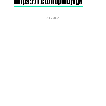
https://t.co/hupRlOjVgN
ANNONSE