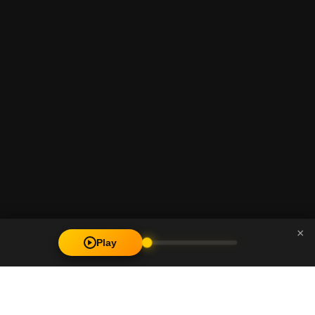
×
Play