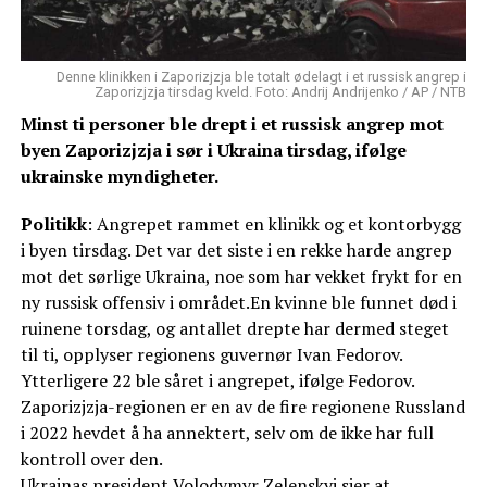
Denne klinikken i Zaporizjzja ble totalt ødelagt i et russisk angrep i
Zaporizjzja tirsdag kveld. Foto: Andrij Andrijenko / AP / NTB
Minst ti personer ble drept i et russisk angrep mot
byen Zaporizjzja i sør i Ukraina tirsdag, ifølge
ukrainske myndigheter.
Politikk
: Angrepet rammet en klinikk og et kontorbygg
i byen tirsdag. Det var det siste i en rekke harde angrep
mot det sørlige Ukraina, noe som har vekket frykt for en
ny russisk offensiv i området.En kvinne ble funnet død i
ruinene torsdag, og antallet drepte har dermed steget
til ti, opplyser regionens guvernør Ivan Fedorov.
Ytterligere 22 ble såret i angrepet, ifølge Fedorov.
Zaporizjzja-regionen er en av de fire regionene Russland
i 2022 hevdet å ha annektert, selv om de ikke har full
kontroll over den.
Ukrainas president Volodymyr Zelenskyj sier at