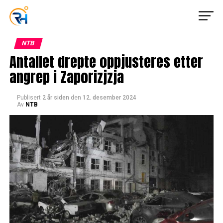
NTB
Antallet drepte oppjusteres etter
angrep i Zaporizjzja
Publisert
2 år siden
den
12. desember 2024
Av
NTB