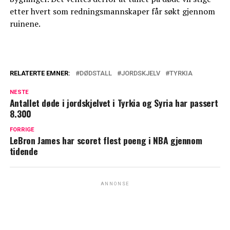
etter hvert som redningsmannskaper får søkt gjennom
ruinene.
RELATERTE EMNER:
DØDSTALL
JORDSKJELV
TYRKIA
NESTE
Antallet døde i jordskjelvet i Tyrkia og Syria har passert
8.300
FORRIGE
LeBron James har scoret flest poeng i NBA gjennom
tidende
ANNONSE