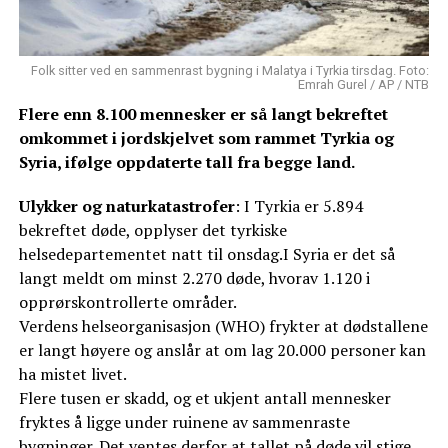
Folk sitter ved en sammenrast bygning i Malatya i Tyrkia tirsdag. Foto:
Emrah Gurel / AP / NTB
Flere enn 8.100 mennesker er så langt bekreftet
omkommet i jordskjelvet som rammet Tyrkia og
Syria, ifølge oppdaterte tall fra begge land.
Ulykker og naturkatastrofer
: I Tyrkia er 5.894
bekreftet døde, opplyser det tyrkiske
helsedepartementet natt til onsdag.I Syria er det så
langt meldt om minst 2.270 døde, hvorav 1.120 i
opprørskontrollerte områder.
Verdens helseorganisasjon (WHO) frykter at dødstallene
er langt høyere og anslår at om lag 20.000 personer kan
ha mistet livet.
Flere tusen er skadd, og et ukjent antall mennesker
fryktes å ligge under ruinene av sammenraste
bygninger. Det ventes derfor at tallet på døde vil stige