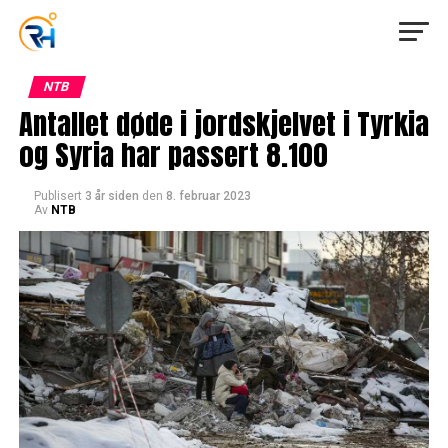
NTB
Antallet døde i jordskjelvet i Tyrkia
og Syria har passert 8.100
Publisert
3 år siden
den
8. februar 2023
Av
NTB