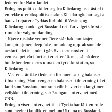
lederen for Nato-landet.
Erdogans politikk skiller seg fra Kilicdaroglus ståsted i
en rekke utenrikspolitiske saker. Kilicdaroglu har sagt at
han vil reparere Tyrkias forhold til Vesten, og
Kilicdaroglu anklaget Russland rett før valgets første
runde for valginnblanding.
– Kjære russiske venner. Dere står bak montasjer,
konspirasjoner, deep fake-innhold og opptak som ble
avslørt i dette landet i går. Hvis dere ønsker at
vennskapet vårt fortsetter etter 15. mai, så må dere
holde hendene deres unna den tyrkiske staten, sa
Kilicdaroglu.
– Vesten står ikke i ledelsen for noen særlig balansert
tilnærming. Man trenger en balansert tilnærming til et
land som Russland, noe som ville ha vært en langt mer
vellykket tilnærming, sier Erdogan i intervjuet med
CNN.
Erdogan viser i intervjuet til at Tyrkia har fått en rolle
som megler i konflikten mellom Ukraina og Russland.