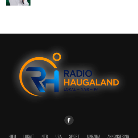
HJEM
LOKALT
NTB
USA
SPORT
UKRAINA
ANNONSERING