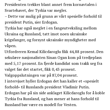
Presidenten trekker blant annet frem kornavtalen i
Svartehavet, der Tyrkia var megler.
– Dette var mulig på grunn av vårt spesielle forhold til
president Putin, sier Erdogan.
Tyrkia har også meglet i en fangeutveksling mellom
Ukraina og Russland, tatt imot noen ukrainske
krigsfanger, og forsynt ukrainske myndigheter med
våpen.
Utfordreren Kemal Kilicdaroglu fikk 44,88 prosent. Den
sekulære nasjonalisten Sinan Ogan kom på tredjeplass
med 5,17 prosent. En fjerde kandidat som trakk seg fra
valget før det startet, fikk 0,43 prosent.
Valgoppslutningen var på 87,04 prosent.
I intervjuet hyller Erdogan det han kaller et «spesielt
forhold» til Russlands president Vladimir Putin.
Erdogan har på sin side anklaget Kilicdaroglu for å koble
Tyrkia fra Russland, og han mener at hans forhold til
Russland bør være en modell for Vesten.