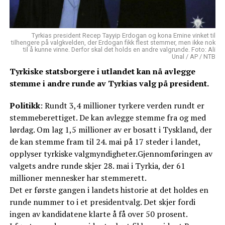
Tyrkias president Recep Tayyip Erdogan og kona Emine vinket til
tilhengere på valgkvelden, der Erdogan fikk flest stemmer, men ikke nok
til å kunne vinne. Derfor skal det holds en andre valgrunde. Foto: Ali
Unal / AP / NTB
Tyrkiske statsborgere i utlandet kan nå avlegge
stemme i andre runde av Tyrkias valg på president.
Politikk
: Rundt 3,4 millioner tyrkere verden rundt er
stemmeberettiget. De kan avlegge stemme fra og med
lørdag. Om lag 1,5 millioner av er bosatt i Tyskland, der
de kan stemme fram til 24. mai på 17 steder i landet,
opplyser tyrkiske valgmyndigheter.Gjennomføringen av
valgets andre runde skjer 28. mai i Tyrkia, der 61
millioner mennesker har stemmerett.
Det er første gangen i landets historie at det holdes en
runde nummer to i et presidentvalg. Det skjer fordi
ingen av kandidatene klarte å få over 50 prosent.