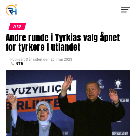
NTB
Andre runde i Tyrkias valg åpnet
for tyrkere i utlandet
Publisert
3 år siden
den
20. mai 2023
Av
NTB