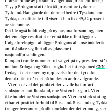
I første runde av presidentvalget fikk president Recep
Tayyip Erdogan støtte fra 65 prosent av tyrkerne i
Tyskland. Han gjorde det dermed bedre i Tyskland enn i
Tyrkia, der offisielle tall viser at han fikk 49,52 prosent
av stemmene.
Det ble også holdt valg på ny nasjonalforsamling, men
det endelige resultatet er ennå ikke offentliggjort.
Ifølge foreløpige tall ligger Erdogans allianse imidlertid
an til å sikre seg flertall av plassene i
nasjonalforsamlingen.
Kampen i runde nummer to i valget på ny president står
mellom Erdogan og Kilicdaroglu. I et intervju med
CNN
fredag at det er «en ny opplevelse for det tyrkiske
demokratiet» når det nå holdes en andre valgrunde.
– Vi er ikke ved det punktet der vi ville ha innført
sanksjoner mot Russland, noe Vesten har gjort. Vi er
ikke bundet av Vestens sanksjoner. Vi er en sterk stat og
vi har et positivt forhold til Russland. Russland og Tyrkia
trenger hverandre på alle områder der det er mulig, sier