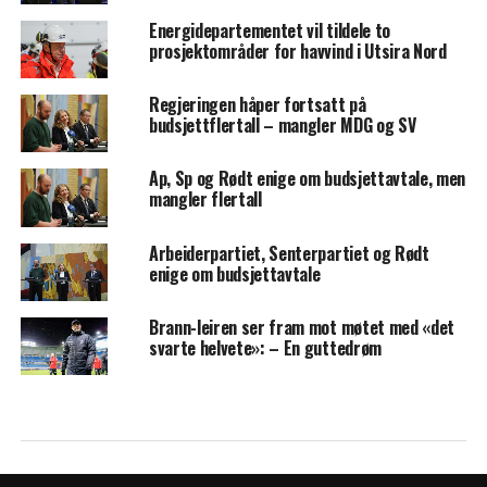
Energidepartementet vil tildele to
prosjektområder for havvind i Utsira Nord
Regjeringen håper fortsatt på
budsjettflertall – mangler MDG og SV
Ap, Sp og Rødt enige om budsjettavtale, men
mangler flertall
Arbeiderpartiet, Senterpartiet og Rødt
enige om budsjettavtale
Brann-leiren ser fram mot møtet med «det
svarte helvete»: – En guttedrøm