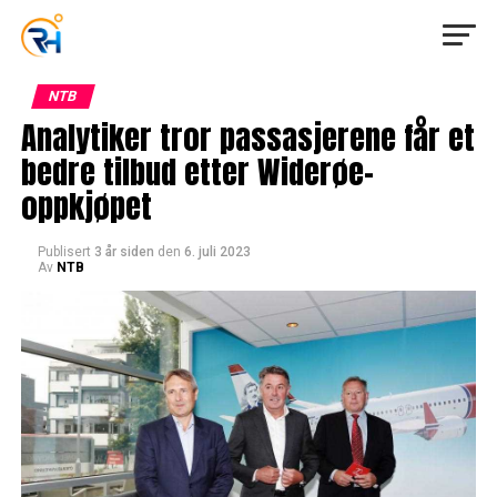
NTB
Analytiker tror passasjerene får et
bedre tilbud etter Widerøe-
oppkjøpet
Publisert
3 år siden
den
6. juli 2023
Av
NTB