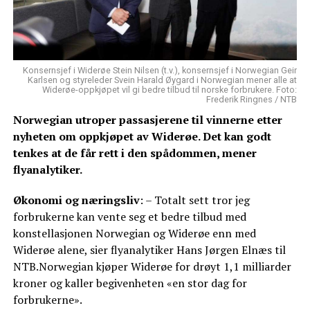
Konsernsjef i Widerøe Stein Nilsen (t.v.), konsernsjef i Norwegian Geir
Karlsen og styreleder Svein Harald Øygard i Norwegian mener alle at
Widerøe-oppkjøpet vil gi bedre tilbud til norske forbrukere. Foto:
Frederik Ringnes / NTB
Norwegian utroper passasjerene til vinnerne etter
nyheten om oppkjøpet av Widerøe. Det kan godt
tenkes at de får rett i den spådommen, mener
flyanalytiker.
Økonomi og næringsliv
: – Totalt sett tror jeg
forbrukerne kan vente seg et bedre tilbud med
konstellasjonen Norwegian og Widerøe enn med
Widerøe alene, sier flyanalytiker Hans Jørgen Elnæs til
NTB.Norwegian kjøper Widerøe for drøyt 1,1 milliarder
kroner og kaller begivenheten «en stor dag for
forbrukerne».