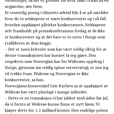
vurderinger, så det er grenser for hvor raskt vi kan ha en
avgjørelse, sier Nese.
Et vesentlig poeng i tilsynets arbeid blir å se på områder
hvor de to selskapene er nære konkurrenter og i så fall
hvordan oppkjøpet påvirker konkurransen. Selskapene
selv framholdt på pressekonferansen fredag at de ikke
er konkurrenter og at det bare er to ruter i Norge som
trafikkeres av dem begge.
– Det er noen kriterier som har vært veldig viktig for at
denne transaksjonen har kunnet la seg gjøre. Den
respekten som Norwegian har for Widerøes oppdrag i
Norge, gjennom sin veldig spisse rutestrategi, er noe jeg
vil trekke fram. Widerøe og Norwegian er ikke
konkurrenter, sa han.
Norwegians konsernsjef Geir Karlsen sa at oppkjøpet av
Widerøe har vært planlagt i mange måneder.
– Dette er en transaksjon vi har jobbet med siden før jul,
da vi forsto at Widerøe kunne finne et nytt hjem. Vi
kjøper dette for 1,1 milliard kroner. Den endelige prisen