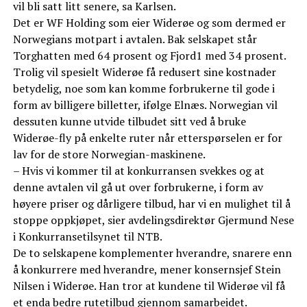
vil bli satt litt senere, sa Karlsen.
Det er WF Holding som eier Widerøe og som dermed er
Norwegians motpart i avtalen. Bak selskapet står
Torghatten med 64 prosent og Fjord1 med 34 prosent.
Trolig vil spesielt Widerøe få redusert sine kostnader
betydelig, noe som kan komme forbrukerne til gode i
form av billigere billetter, ifølge Elnæs. Norwegian vil
dessuten kunne utvide tilbudet sitt ved å bruke
Widerøe-fly på enkelte ruter når etterspørselen er for
lav for de store Norwegian-maskinene.
– Hvis vi kommer til at konkurransen svekkes og at
denne avtalen vil gå ut over forbrukerne, i form av
høyere priser og dårligere tilbud, har vi en mulighet til å
stoppe oppkjøpet, sier avdelingsdirektør Gjermund Nese
i Konkurransetilsynet til NTB.
De to selskapene komplementer hverandre, snarere enn
å konkurrere med hverandre, mener konsernsjef Stein
Nilsen i Widerøe. Han tror at kundene til Widerøe vil få
et enda bedre rutetilbud gjennom samarbeidet.