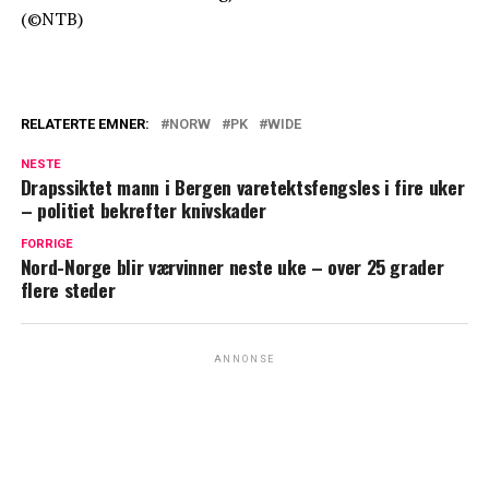
(©NTB)
RELATERTE EMNER:
NORW
PK
WIDE
NESTE
Drapssiktet mann i Bergen varetektsfengsles i fire uker
– politiet bekrefter knivskader
FORRIGE
Nord-Norge blir værvinner neste uke – over 25 grader
flere steder
ANNONSE