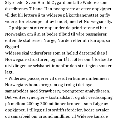
Styreleder Svein Harald Øygard omtalte Widerøe som
distriktenes T-bane. Han poengterte at etter oppkjøpet
vil det bli lettere å ta Widerøe på kortbanenettet og fly
videre, for eksempel ut av landet, med et Norwegian-fly.
– Oppkjøpet støtter opp under de prioritetene vi har i
Norwegian om å gi et bedre tilbud til våre passasjerer,
enten de skal reise i Norge, Norden eller ut i Europa, sa
Øygard.
Widerøe skal videreføres som et heleid datterselskap i
Norwegian-strukturen, og har fått løfter om å fortsette
utviklingen av selskapet innenfor den strategien som er
lagt.
– Widerøes passasjerer vil dessuten kunne innlemmes i
Norwegians bonusprogram og trolig i det nye
samarbeidet med Strawberry, poengterer analytikeren.
Det ventes synergier – kostnadskutt og økt verdiskaping
på mellom 200 og 300 millioner kroner – som følge av
oppkjøpet. I tillegg til stordriftsfordeler, bedre avtaler
og samarbeid om groundhandling, vil Widerøe kanskje