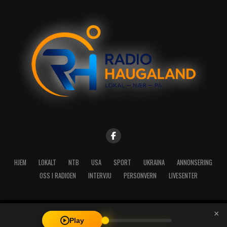
HJEM
LOKALT
NTB
USA
SPORT
UKRAINA
ANNONSERING
OSS I RADIOEN
INTERVJU
PERSONVERN
LIVESENTER
×
Copyright © 2026 A-Media AS | Radio Haugaland - Haraldsgata 114,
Play
5527 Haugesund - Mail: post@radioh.no - Telefon: 52717273