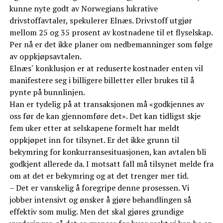
kunne nyte godt av Norwegians lukrative
drivstoffavtaler, spekulerer Elnæs. Drivstoff utgjør
mellom 25 og 35 prosent av kostnadene til et flyselskap.
Per nå er det ikke planer om nedbemanninger som følge
av oppkjøpsavtalen.
Elnæs´ konklusjon er at reduserte kostnader enten vil
manifestere seg i billigere billetter eller brukes til å
pynte på bunnlinjen.
Han er tydelig på at transaksjonen må «godkjennes av
oss før de kan gjennomføre det». Det kan tidligst skje
fem uker etter at selskapene formelt har meldt
oppkjøpet inn for tilsynet. Er det ikke grunn til
bekymring for konkurransesituasjonen, kan avtalen bli
godkjent allerede da. I motsatt fall må tilsynet melde fra
om at det er bekymring og at det trenger mer tid.
– Det er vanskelig å foregripe denne prosessen. Vi
jobber intensivt og ønsker å gjøre behandlingen så
effektiv som mulig. Men det skal gjøres grundige