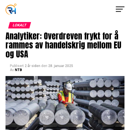
LOKALT
Analytiker: Overdreven frykt for å
rammes av handelskrig mellom EU
og USA
Publisert
2 år siden
den
28. januar 2025
Av
NTB