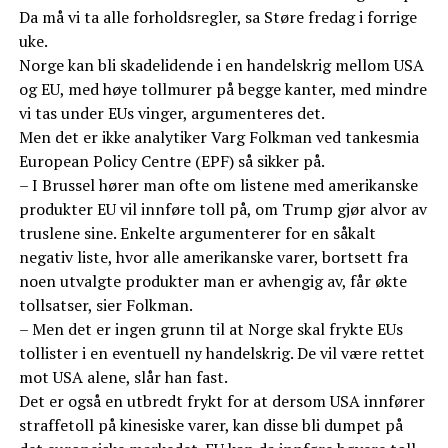
Da må vi ta alle forholdsregler, sa Støre fredag i forrige
uke.
Norge kan bli skadelidende i en handelskrig mellom USA
og EU, med høye tollmurer på begge kanter, med mindre
vi tas under EUs vinger, argumenteres det.
Men det er ikke analytiker Varg Folkman ved tankesmia
European Policy Centre (EPF) så sikker på.
– I Brussel hører man ofte om listene med amerikanske
produkter EU vil innføre toll på, om Trump gjør alvor av
truslene sine. Enkelte argumenterer for en såkalt
negativ liste, hvor alle amerikanske varer, bortsett fra
noen utvalgte produkter man er avhengig av, får økte
tollsatser, sier Folkman.
– Men det er ingen grunn til at Norge skal frykte EUs
tollister i en eventuell ny handelskrig. De vil være rettet
mot USA alene, slår han fast.
Det er også en utbredt frykt for at dersom USA innfører
straffetoll på kinesiske varer, kan disse bli dumpet på