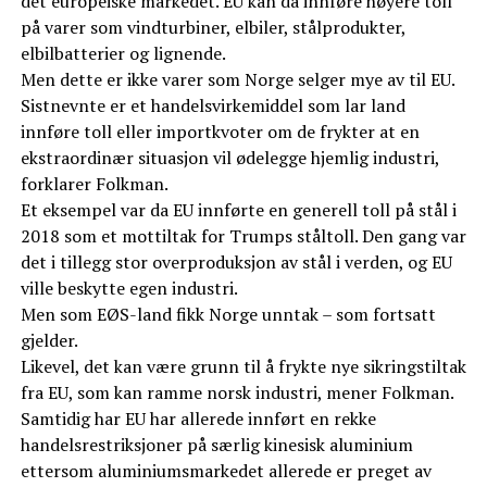
det europeiske markedet. EU kan da innføre høyere toll
på varer som vindturbiner, elbiler, stålprodukter,
elbilbatterier og lignende.
Men dette er ikke varer som Norge selger mye av til EU.
Sistnevnte er et handelsvirkemiddel som lar land
innføre toll eller importkvoter om de frykter at en
ekstraordinær situasjon vil ødelegge hjemlig industri,
forklarer Folkman.
Et eksempel var da EU innførte en generell toll på stål i
2018 som et mottiltak for Trumps ståltoll. Den gang var
det i tillegg stor overproduksjon av stål i verden, og EU
ville beskytte egen industri.
Men som EØS-land fikk Norge unntak – som fortsatt
gjelder.
Likevel, det kan være grunn til å frykte nye sikringstiltak
fra EU, som kan ramme norsk industri, mener Folkman.
Samtidig har EU har allerede innført en rekke
handelsrestriksjoner på særlig kinesisk aluminium
ettersom aluminiumsmarkedet allerede er preget av