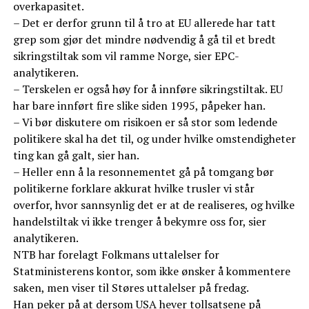
overkapasitet.
– Det er derfor grunn til å tro at EU allerede har tatt
grep som gjør det mindre nødvendig å gå til et bredt
sikringstiltak som vil ramme Norge, sier EPC-
analytikeren.
– Terskelen er også høy for å innføre sikringstiltak. EU
har bare innført fire slike siden 1995, påpeker han.
– Vi bør diskutere om risikoen er så stor som ledende
politikere skal ha det til, og under hvilke omstendigheter
ting kan gå galt, sier han.
– Heller enn å la resonnementet gå på tomgang bør
politikerne forklare akkurat hvilke trusler vi står
overfor, hvor sannsynlig det er at de realiseres, og hvilke
handelstiltak vi ikke trenger å bekymre oss for, sier
analytikeren.
NTB har forelagt Folkmans uttalelser for
Statministerens kontor, som ikke ønsker å kommentere
saken, men viser til Støres uttalelser på fredag.
Han peker på at dersom USA hever tollsatsene på