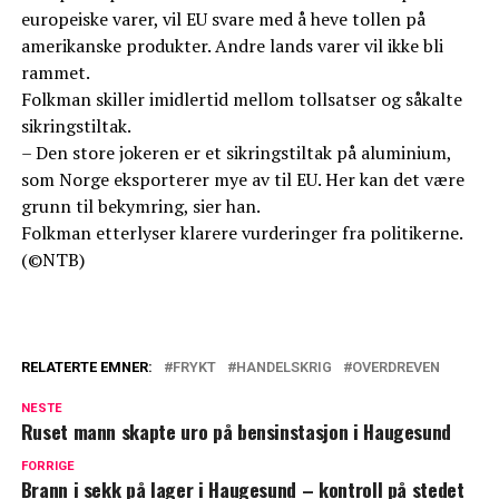
europeiske varer, vil EU svare med å heve tollen på
amerikanske produkter. Andre lands varer vil ikke bli
rammet.
Folkman skiller imidlertid mellom tollsatser og såkalte
sikringstiltak.
– Den store jokeren er et sikringstiltak på aluminium,
som Norge eksporterer mye av til EU. Her kan det være
grunn til bekymring, sier han.
Folkman etterlyser klarere vurderinger fra politikerne.
(©NTB)
RELATERTE EMNER:
FRYKT
HANDELSKRIG
OVERDREVEN
NESTE
Ruset mann skapte uro på bensinstasjon i Haugesund
FORRIGE
Brann i sekk på lager i Haugesund – kontroll på stedet