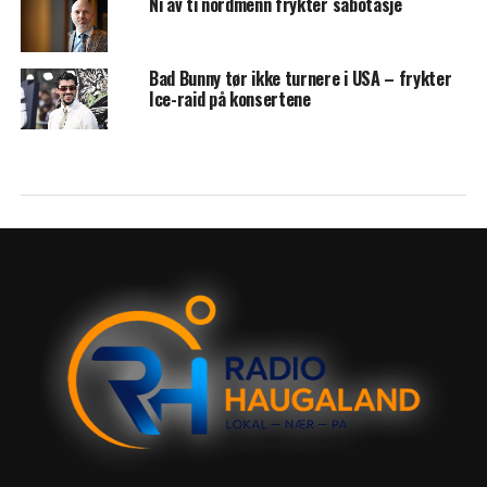
Ni av ti nordmenn frykter sabotasje
Bad Bunny tør ikke turnere i USA – frykter
Ice-raid på konsertene