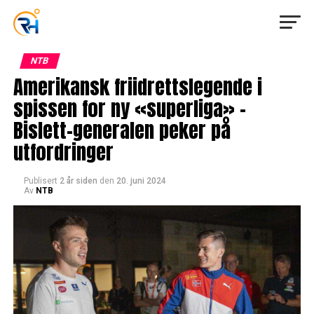
NTB
Amerikansk friidrettslegende i
spissen for ny «superliga» –
Bislett-generalen peker på
utfordringer
Publisert
2 år siden
den
20. juni 2024
Av
NTB