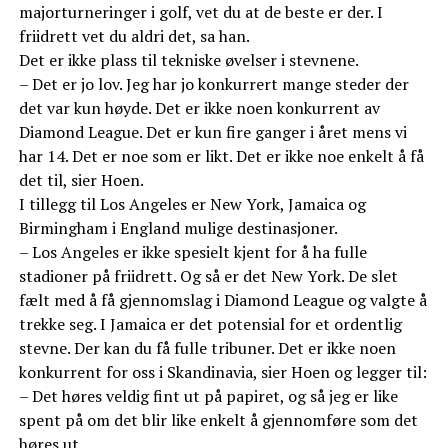
majorturneringer i golf, vet du at de beste er der. I
friidrett vet du aldri det, sa han.
Det er ikke plass til tekniske øvelser i stevnene.
– Det er jo lov. Jeg har jo konkurrert mange steder der
det var kun høyde. Det er ikke noen konkurrent av
Diamond League. Det er kun fire ganger i året mens vi
har 14. Det er noe som er likt. Det er ikke noe enkelt å få
det til, sier Hoen.
I tillegg til Los Angeles er New York, Jamaica og
Birmingham i England mulige destinasjoner.
– Los Angeles er ikke spesielt kjent for å ha fulle
stadioner på friidrett. Og så er det New York. De slet
fælt med å få gjennomslag i Diamond League og valgte å
trekke seg. I Jamaica er det potensial for et ordentlig
stevne. Der kan du få fulle tribuner. Det er ikke noen
konkurrent for oss i Skandinavia, sier Hoen og legger til:
– Det høres veldig fint ut på papiret, og så jeg er like
spent på om det blir like enkelt å gjennomføre som det
høres ut.