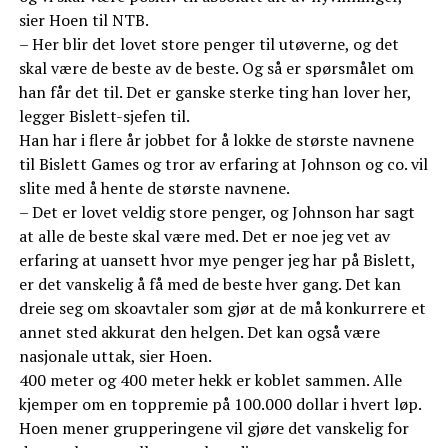
sier Hoen til NTB.
– Her blir det lovet store penger til utøverne, og det
skal være de beste av de beste. Og så er spørsmålet om
han får det til. Det er ganske sterke ting han lover her,
legger Bislett-sjefen til.
Han har i flere år jobbet for å lokke de største navnene
til Bislett Games og tror av erfaring at Johnson og co. vil
slite med å hente de største navnene.
– Det er lovet veldig store penger, og Johnson har sagt
at alle de beste skal være med. Det er noe jeg vet av
erfaring at uansett hvor mye penger jeg har på Bislett,
er det vanskelig å få med de beste hver gang. Det kan
dreie seg om skoavtaler som gjør at de må konkurrere et
annet sted akkurat den helgen. Det kan også være
nasjonale uttak, sier Hoen.
400 meter og 400 meter hekk er koblet sammen. Alle
kjemper om en toppremie på 100.000 dollar i hvert løp.
Hoen mener grupperingene vil gjøre det vanskelig for