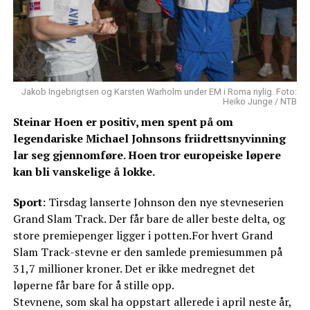
Jakob Ingebrigtsen og Karsten Warholm under EM i Roma nylig. Foto:
Heiko Junge / NTB
Steinar Hoen er positiv, men spent på om
legendariske Michael Johnsons friidrettsnyvinning
lar seg gjennomføre. Hoen tror europeiske løpere
kan bli vanskelige å lokke.
Sport
: Tirsdag lanserte Johnson den nye stevneserien
Grand Slam Track. Der får bare de aller beste delta, og
store premiepenger ligger i potten.For hvert Grand
Slam Track-stevne er den samlede premiesummen på
31,7 millioner kroner. Det er ikke medregnet det
løperne får bare for å stille opp.
Stevnene, som skal ha oppstart allerede i april neste år,