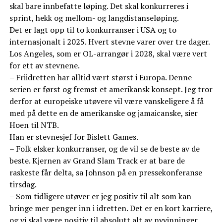
skal bare innbefatte løping. Det skal konkurreres i
sprint, hekk og mellom- og langdistanseløping.
Det er lagt opp til to konkurranser i USA og to
internasjonalt i 2025. Hvert stevne varer over tre dager.
Los Angeles, som er OL-arrangør i 2028, skal være vert
for ett av stevnene.
– Friidretten har alltid vært størst i Europa. Denne
serien er først og fremst et amerikansk konsept. Jeg tror
derfor at europeiske utøvere vil være vanskeligere å få
med på dette en de amerikanske og jamaicanske, sier
Hoen til NTB.
Han er stevnesjef for Bislett Games.
– Folk elsker konkurranser, og de vil se de beste av de
beste. Kjernen av Grand Slam Track er at bare de
raskeste får delta, sa Johnson på en pressekonferanse
tirsdag.
– Som tidligere utøver er jeg positiv til alt som kan
bringe mer penger inn i idretten. Det er en kort karriere,
og vi skal være positiv til absolutt alt av nyvinninger,