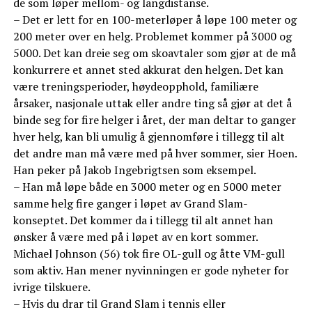
de som løper mellom- og langdistanse.
– Det er lett for en 100-meterløper å løpe 100 meter og
200 meter over en helg. Problemet kommer på 3000 og
5000. Det kan dreie seg om skoavtaler som gjør at de må
konkurrere et annet sted akkurat den helgen. Det kan
være treningsperioder, høydeopphold, familiære
årsaker, nasjonale uttak eller andre ting så gjør at det å
binde seg for fire helger i året, der man deltar to ganger
hver helg, kan bli umulig å gjennomføre i tillegg til alt
det andre man må være med på hver sommer, sier Hoen.
Han peker på Jakob Ingebrigtsen som eksempel.
– Han må løpe både en 3000 meter og en 5000 meter
samme helg fire ganger i løpet av Grand Slam-
konseptet. Det kommer da i tillegg til alt annet han
ønsker å være med på i løpet av en kort sommer.
Michael Johnson (56) tok fire OL-gull og åtte VM-gull
som aktiv. Han mener nyvinningen er gode nyheter for
ivrige tilskuere.
– Hvis du drar til Grand Slam i tennis eller