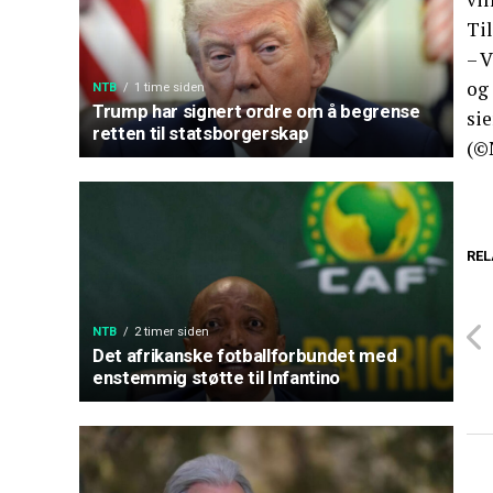
Ti
– V
og 
NTB
1 time siden
Trump har signert ordre om å begrense
sie
retten til statsborgerskap
(©
REL
NTB
2 timer siden
Det afrikanske fotballforbundet med
enstemmig støtte til Infantino