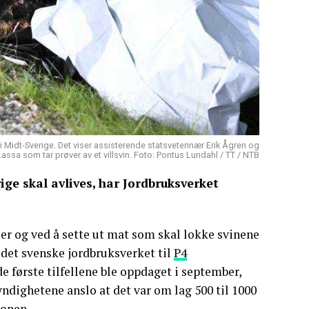
 i Midt-Sverige. Det viser assisterende statsveterinær Erik Ågren og
sa som tar prøver av et villsvin. Foto: Pontus Lundahl / TT / NTB
ige skal avlives, har Jordbruksverket
ler og ved å sette ut mat som skal lokke svinene
d det svenske jordbruksverket til
P4
e første tilfellene ble oppdaget i september,
ndighetene anslo at det var om lag 500 til 1000
sonen.