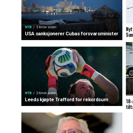
NTB
2 timer siden
Nyt
USA sanksjonerer Cubas forsvarsminister
Sun
NTB
2 timer siden
Leeds kjøpte Trafford for rekordsum
18-
tilt