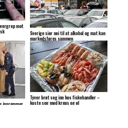
 overgrep mot
rsk
Sverige sier nei til at alkohol og mat kan
markedsføres sammen
Tyver brøt seg inn hos fiskehandler –
koste seg med kreps og øl
ng innrømmer