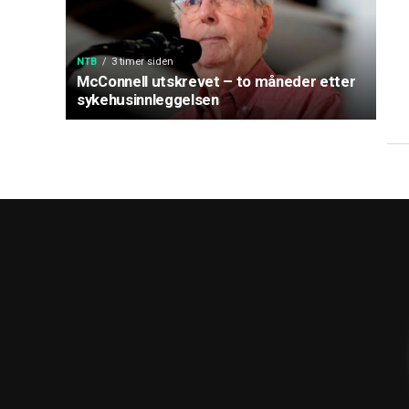
NTB
3 timer siden
McConnell utskrevet – to måneder etter
sykehusinnleggelsen