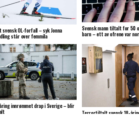
Svensk mann tiltalt for 50
t svensk OL-forfall – syk Jonna
barn – ett av ofrene var no
dling står over femmila
åring innrømmet drap i Sverige – blir
alt
Terrortiltalt svensk 18-åri
IS-kobling