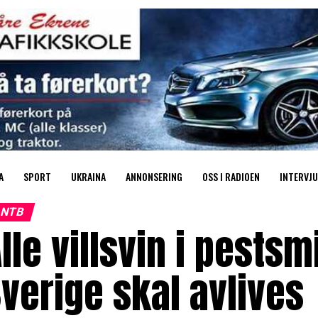
A
SPORT
UKRAINA
ANNONSERING
OSS I RADIOEN
INTERVJU
NTB
lle villsvin i pestsm
verige skal avlives