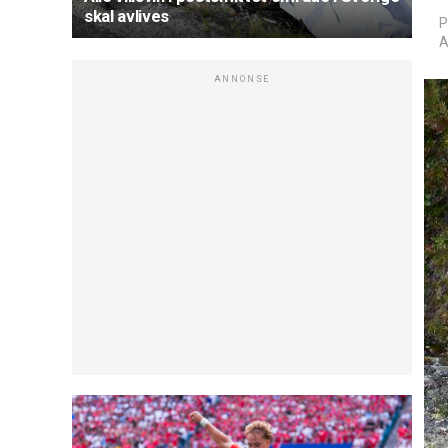
skal avlives
P
A
ANNONSE