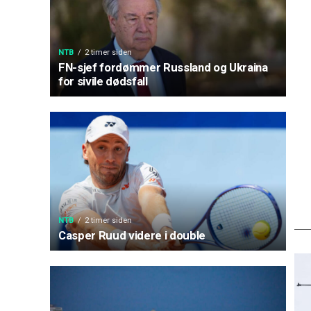
NTB
2 timer siden
FN-sjef fordømmer Russland og Ukraina
for sivile dødsfall
NTB
2 timer siden
Casper Ruud videre i double