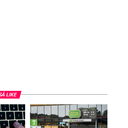
SÅ LIKE