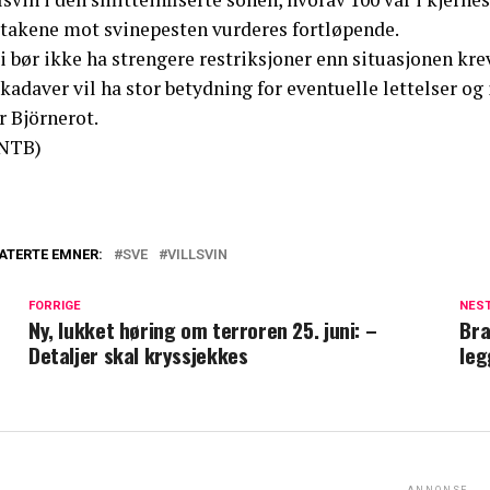
ltakene mot svinepesten vurderes fortløpende.
i bør ikke ha strengere restriksjoner enn situasjonen kre
kadaver vil ha stor betydning for eventuelle lettelser og 
r Björnerot.
NTB)
ATERTE EMNER:
SVE
VILLSVIN
FORRIGE
NES
Ny, lukket høring om terroren 25. juni: –
Bra
Detaljer skal kryssjekkes
leg
ANNONSE