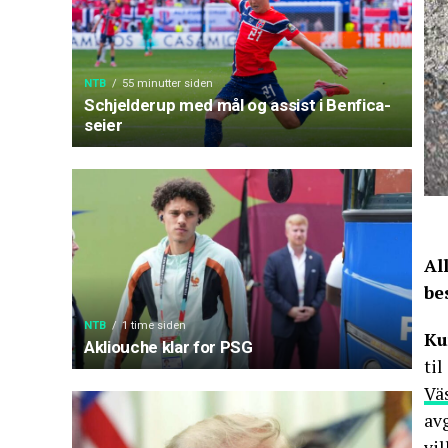
NTB
55 minutter siden
Schjelderup med mål og assist i Benfica-
seier
Al
be
NTB
1 time siden
Ku
Akliouche klar for PSG
til
Vä
av
vil