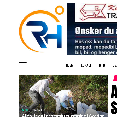
HJEM
LOKALT
NTB
US
A
S
NTB
3 år siden
Alle villsvin i pestsmittet område i Sverige