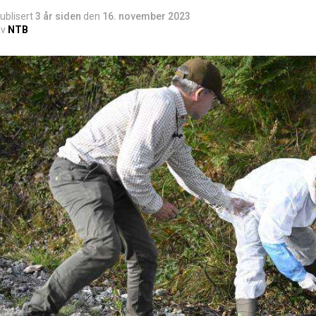
ublisert
3 år siden
den
16. november 2023
v
NTB