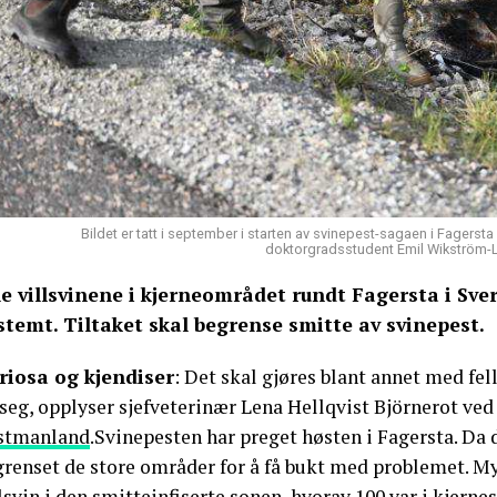
Bildet er tatt i september i starten av svinepest-sagaen i Fagersta
doktorgradsstudent Emil Wikström-Las
le villsvinene i kjerneområdet rundt Fagersta i Sver
stemt. Tiltaket skal begrense smitte av svinepest.
riosa og kjendiser
: Det skal gjøres blant annet med fel
 seg, opplyser sjefveterinær Lena Hellqvist Björnerot ve
stmanland
.Svinepesten har preget høsten i Fagersta. Da d
grenset de store områder for å få bukt med problemet. My
lsvin i den smitteinfiserte sonen, hvorav 100 var i kjerne