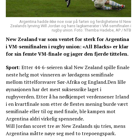
Argentina hadde ikke noe svar på farten og ferdighetene til New
Zealands lynving Will Jordan og hans lagkamerater i VM-semifinalen i
rugby union. Foto: Themba Hadebe, AP / NTB
New Zealand var som ventet for sterk for Argentina
i VM-semifinalen i rugby union: «All Blacks» er klar
for sin femte VM-finale og jager den fjerde tittelen.
Sport
: Etter 44-6-seieren skal New Zealand spille finale
neste helg mot vinneren av lørdagens semifinale
mellom tittelforsvarer Sør-Afrika og England.Den lille
øynasjonen har det mest suksessrike laget i
rugbyverden. Etter å ha nedkjempet verdensener Irland
i en kvartfinale som etter de flestes mening burde vært
semifinale eller til og med finale, ble kampen mot
Argentina aldri virkelig spennende.
Will Jordan scoret tre av New Zealands sju tries, mens
Argentina måtte nøye seg med to trepoengspark.