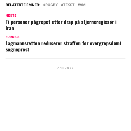
RELATERTE EMNER:
RUGBY
TEKST
VM
NESTE
Ti personer pågrepet etter drap på stjerneregissør i
Iran
FORRIGE
Lagmannsretten reduserer straffen for overgrepsdømt
sogneprest
ANNONSE