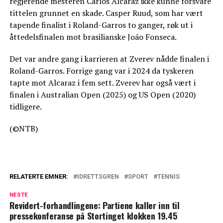
regjerende mesteren Carlos Alcaraz ikke kunne forsvare
tittelen grunnet en skade. Casper Ruud, som har vært
tapende finalist i Roland-Garros to ganger, røk ut i
åttedelsfinalen mot brasilianske João Fonseca.
Det var andre gang i karrieren at Zverev nådde finalen i
Roland-Garros. Forrige gang var i 2024 da tyskeren
tapte mot Alcaraz i fem sett. Zverev har også vært i
finalen i Australian Open (2025) og US Open (2020)
tidligere.
(©NTB)
RELATERTE EMNER:
IDRETTSGREN
SPORT
TENNIS
NESTE
Revidert-forhandlingene: Partiene kaller inn til
pressekonferanse på Stortinget klokken 19.45