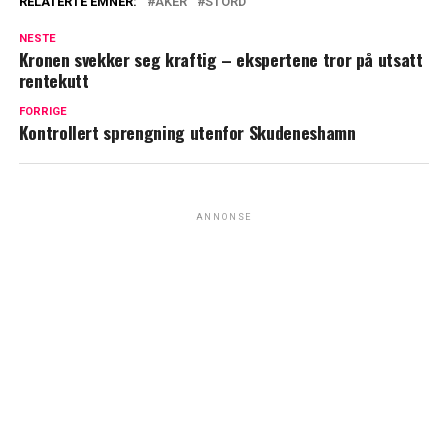
RELATERTE EMNER:
AKER
STORD
NESTE
Kronen svekker seg kraftig – ekspertene tror på utsatt
rentekutt
FORRIGE
Kontrollert sprengning utenfor Skudeneshamn
ANNONSE