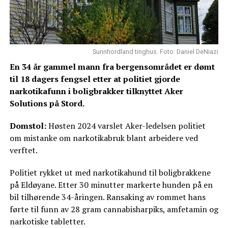
Sunnhordland tinghus. Foto: Daniel DeNiazi
En 34 år gammel mann fra bergensområdet er dømt
til 18 dagers fengsel etter at politiet gjorde
narkotikafunn i boligbrakker tilknyttet Aker
Solutions på Stord.
Domstol:
Høsten 2024 varslet Aker-ledelsen politiet
om mistanke om narkotikabruk blant arbeidere ved
verftet.
Politiet rykket ut med narkotikahund til boligbrakkene
på Eldøyane. Etter 30 minutter markerte hunden på en
bil tilhørende 34-åringen. Ransaking av rommet hans
førte til funn av 28 gram cannabisharpiks, amfetamin og
narkotiske tabletter.