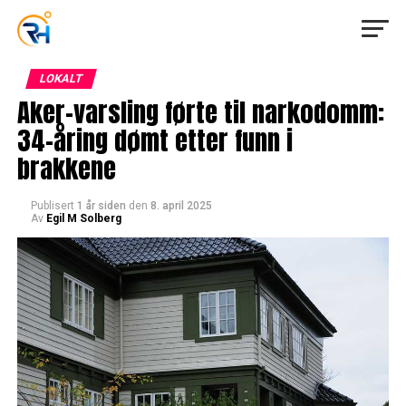
LOKALT
Aker-varsling førte til narkodomm:
34-åring dømt etter funn i
brakkene
Publisert
1 år siden
den
8. april 2025
Av
Egil M Solberg