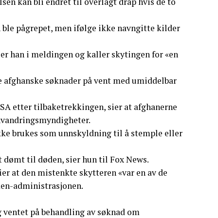
lsen kan bli endret til overlagt drap hvis de to
n ble pågrepet, men ifølge ikke navngitte kilder
sier han i meldingen og kaller skytingen for «en
le afghanske søknader på vent med umiddelbar
SA etter tilbaketrekkingen, sier at afghanerne
nnvandringsmyndigheter.
kke brukes som unnskyldning til å stemple eller
et dømt til døden, sier hun til Fox News.
er at den mistenkte skytteren «var en av de
den-administrasjonen.
og ventet på behandling av søknad om