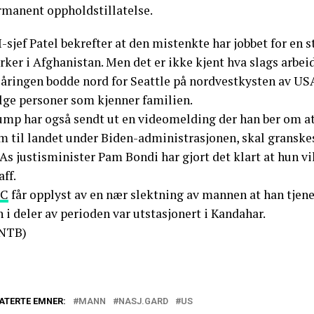
rmanent oppholdstillatelse.
I-sjef Patel bekrefter at den mistenkte har jobbet for e
rker i Afghanistan. Men det er ikke kjent hva slags arbeid
-åringen bodde nord for Seattle på nordvestkysten av U
ølge personer som kjenner familien.
ump har også sendt ut en videomelding der han ber om at
m til landet under Biden-administrasjonen, skal granske
s justisminister Pam Bondi har gjort det klart at hun vi
aff.
C
får opplyst av en nær slektning av mannen at han tjenes
 i deler av perioden var utstasjonert i Kandahar.
NTB)
ATERTE EMNER:
MANN
NASJ.GARD
US