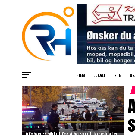
HJEM
LOKALT
NTB
US
A
s
NTB
8 måneder siden
Afghaner siktet for å ha skutt to soldater