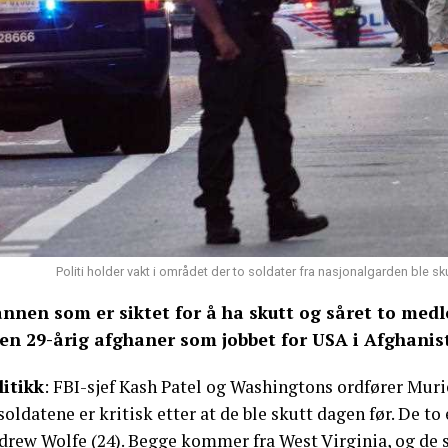
Politi holder vakt i området der to soldater fra nasjonalgarden ble s
nnen som er siktet for å ha skutt og såret to me
 en 29-årig afghaner som jobbet for USA i Afghanist
litikk
: FBI-sjef Kash Patel og Washingtons ordfører Muri
soldatene er kritisk etter at de ble skutt dagen før. De t
drew Wolfe (24). Begge kommer fra West Virginia, og de 