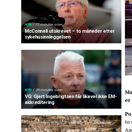
NTB
17 minutter siden
McConnell utskrevet – to måneder etter
sykehusinnleggelsen
NTB
29 minutter siden
Ma
VG: Gjert Ingebrigtsen får likevel ikke EM-
er
akkreditering
Po
to 
An