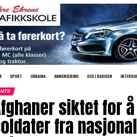
A
SPORT
UKRAINA
ANNONSERING
OSS I RADIOEN
INTERVJU
NTB
fghaner siktet for å
oldater fra nasjona