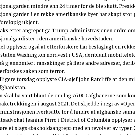
sjonalgarden mindre enn 24 timer før de ble skutt. Pres
sjonalgarden i en rekke amerikanske byer har skapt stor 
foreløpig ukjent.
raks etter angrepet ga Trump-administrasjonen ordre om 
sjonalgardister i den amerikanske hovedstaden.
el opplyser også at etterforskere har beslaglagt en rekk
lstaten Washington nordvest i USA, deriblant mobiltelefo
å gjennomført ransakinger på flere andre adresser, deribl
erforskes saken som terror.
ligere torsdag opplyste CIA-sjef John Ratcliffe at den mi
fghanistan.
n skal ha vært blant de om lag 76.000 afghanerne som ko
lbaketrekkingen i august 2021. Det skjedde i regi av «Op
inistrasjonen iverksatte for å hindre at afghanske samar
tsadvokat Jeanine Pirro i District of Columbia opplyser 
føre et slags «bakholdsangrep» med en revolver av typen