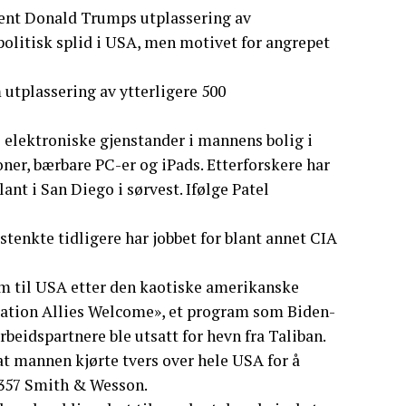
ident Donald Trumps utplassering av
politisk splid i USA, men motivet for angrepet
utplassering av ytterligere 500
e elektroniske gjenstander i mannens bolig i
ner, bærbare PC-er og iPads. Etterforskere har
ant i San Diego i sørvest. Ifølge Patel
stenkte tidligere har jobbet for blant annet CIA
m til USA etter den kaotiske amerikanske
eration Allies Welcome», et program som Biden-
beidspartnere ble utsatt for hevn fra Taliban.
at mannen kjørte tvers over hele USA for å
 357 Smith & Wesson.