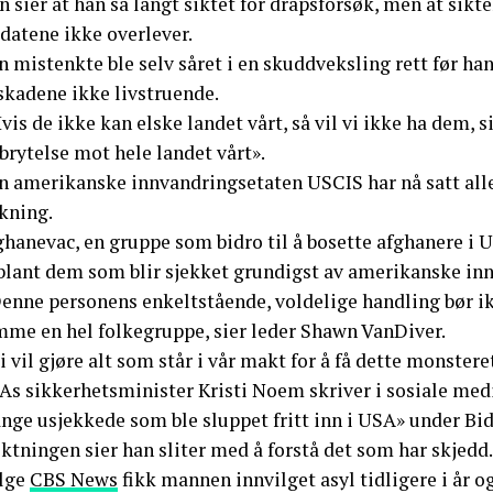
 sier at han så langt siktet for drapsforsøk, men at sikte
datene ikke overlever.
 mistenkte ble selv såret i en skuddveksling rett før ha
skadene ikke livstruende.
vis de ikke kan elske landet vårt, så vil vi ikke ha dem, 
brytelse mot hele landet vårt».
n amerikanske innvandringsetaten USCIS har nå satt al
kning.
hanevac, en gruppe som bidro til å bosette afghanere i U
 blant dem som blir sjekket grundigst av amerikanske i
Denne personens enkeltstående, voldelige handling bør i
mme en hel folkegruppe, sier leder Shawn VanDiver.
i vil gjøre alt som står i vår makt for å få dette monster
As sikkerhetsminister Kristi Noem skriver i sosiale medi
nge usjekkede som ble sluppet fritt inn i USA» under Bi
ktningen sier han sliter med å forstå det som har skjedd.
ølge
CBS News
fikk mannen innvilget asyl tidligere i år 