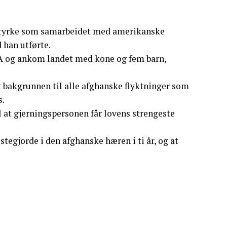
n styrke som samarbeidet med amerikanske
 han utførte.
SA og ankom landet med kone og fem barn,
 bakgrunnen til alle afghanske flyktninger som
s.
l at gjerningspersonen får lovens strengeste
tegjorde i den afghanske hæren i ti år, og at