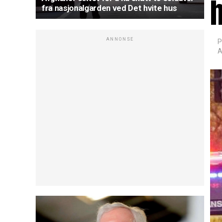
h
fra nasjonalgarden ved Det hvite hus
ANNONSE
P
A