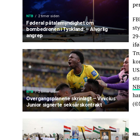
pe
NTB
2 timer siden
FB
Føderal påtalemyndighet om
sty
bombedronen i Tyskland: – Alvorlig
angrep
29
if
Tr
ko
USA
str
NB
NTB
2 timer siden
han
Overgangsplanene skrinlagt – Vinicius
(©
Junior signerte seksårskontrakt
REL