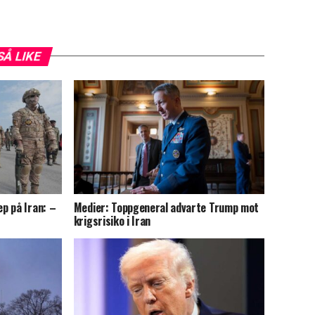
SÅ LIKE
p på Iran: –
Medier: Toppgeneral advarte Trump mot
krigsrisiko i Iran