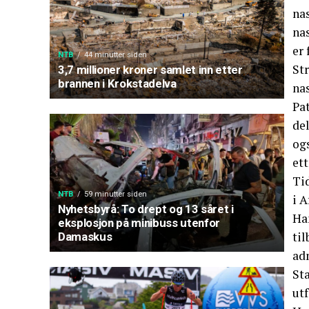
na
na
er 
NTB
44 minutter siden
St
3,7 millioner kroner samlet inn etter
brannen i Krokstadelva
na
Pat
de
ogs
ett
Tid
NTB
59 minutter siden
i A
Nyhetsbyrå: To drept og 13 såret i
Ha
eksplosjon på minibuss utenfor
ti
Damaskus
adm
Sta
ut