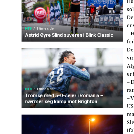
Hun
sol
Den
er 
NTB
1 time siden
– H
Astrid Øyre Slind suveren i Blink Classic
for
De
vir
Afg
er
– 
ra
NTB
1 time siden
Tromsø med 5-0-seier i Romania –
– V
nærmer seg kamp mot Brighton
US
ma
Sle
If