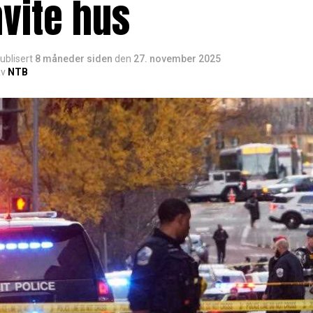
vite hus
ublisert
8 måneder siden
den
27. november 2025
v
NTB