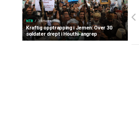
NTB
3 timer siden
Kraftig opptrapping i Jemen: Over 30
soldater drept i Houthi-angrep