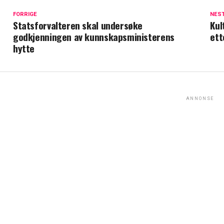
FORRIGE
NES
Statsforvalteren skal undersøke
Kul
godkjenningen av kunnskapsministerens
ett
hytte
ANNONSE