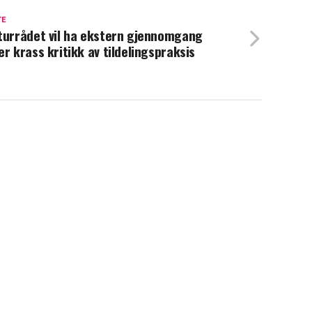
TE
turrådet vil ha ekstern gjennomgang
er krass kritikk av tildelingspraksis