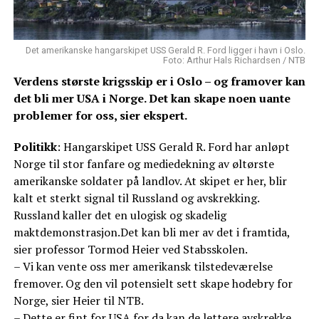
Det amerikanske hangarskipet USS Gerald R. Ford ligger i havn i Oslo.
Foto: Arthur Hals Richardsen / NTB
Verdens største krigsskip er i Oslo – og framover kan
det bli mer USA i Norge. Det kan skape noen uante
problemer for oss, sier ekspert.
Politikk
: Hangarskipet USS Gerald R. Ford har anløpt
Norge til stor fanfare og mediedekning av øltørste
amerikanske soldater på landlov. At skipet er her, blir
kalt et sterkt signal til Russland og avskrekking.
Russland kaller det en ulogisk og skadelig
maktdemonstrasjon.Det kan bli mer av det i framtida,
sier professor Tormod Heier ved Stabsskolen.
– Vi kan vente oss mer amerikansk tilstedeværelse
fremover. Og den vil potensielt sett skape hodebry for
Norge, sier Heier til NTB.
– Dette er fint for USA for da kan de lettere avskrekke