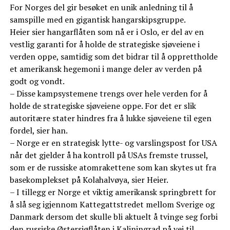
For Norges del gir besøket en unik anledning til å
samspille med en gigantisk hangarskipsgruppe.
Heier sier hangarflåten som nå er i Oslo, er del av en
vestlig garanti for å holde de strategiske sjøveiene i
verden oppe, samtidig som det bidrar til å opprettholde
et amerikansk hegemoni i mange deler av verden på
godt og vondt.
– Disse kampsystemene trengs over hele verden for å
holde de strategiske sjøveiene oppe. For det er slik
autoritære stater hindres fra å lukke sjøveiene til egen
fordel, sier han.
– Norge er en strategisk lytte- og varslingspost for USA
når det gjelder å ha kontroll på USAs fremste trussel,
som er de russiske atomrakettene som kan skytes ut fra
basekomplekset på Kolahalvøya, sier Heier.
– I tillegg er Norge et viktig amerikansk springbrett for
å slå seg igjennom Kattegattstredet mellom Sverige og
Danmark dersom det skulle bli aktuelt å tvinge seg forbi
den russiske Østersjøflåten i Kaliningrad på vei til