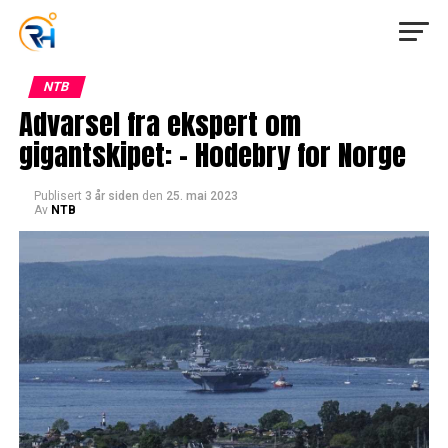
NTB
Advarsel fra ekspert om
gigantskipet: – Hodebry for Norge
Publisert
3 år siden
den
25. mai 2023
Av
NTB