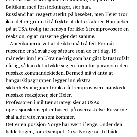
Baltikum med forsterkninger, sier han.
Russland har reagert sterkt på besøket, men Heier tror
ikke det er grunn til å frykte at det eskalerer. Han peker
på at USA trolig tar hensyn for ikke å fremprovosere en
reaksjon, og at russerne gjør det samme.
– Amerikanerne vet at de ikke må trå feil. For når
russerne er så svake og sårbare som de er i dag, 15
måneder inn i en Ukraina-krig som har gått katastrofalt
dårlig, så kan det utvikle seg en form for paranoia i den
russiske kommandokjeden. Dermed må vi anta at
hangarskipsgruppen legger inn ekstra
sikkerhetsmarginer for ikke å fremprovosere uønskede
russiske reaksjoner, sier Heier.
Professoren i militær strategi sier at USAs
operasjonskonsept er basert på overraskelse. Russerne
skal aldri vite hva som kommer.
Det er en posisjon Norge har vært i lenge. Under den
kalde krigen, for eksempel. Da sa Norge nei til både