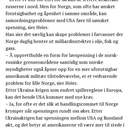
russerne i nord. Men for Norge, som ofte har ønsket
forutsigbarhet og åpenhet i samme område, kan
samordningsproblemer med USA føre til uønsket
spenning, sier Heier.
Han sier det særlig kan skape problemer i farvannet der
Norge daglig henter ut milliardinntekter i olje, fisk og
gass.
– Å opprettholde en form for lavspenning i de norsk-
russiske grenseområdene samtidig som norske
myndigheter også åpner opp for en mer uforutsigbar
amerikansk militær tilstedeværelse, er et vedvarende
problem for lille Norge, sier Heier.
Etter Ukraina-krigen som endret spillereglene i Europa,
kan det hende USA kommer med nye krav.
– Ja, for ofte er det slik at handlingsrommet til Norge
krymper når spenningen rundt oss øker. Etter
Ukrainakrigen har spenningen mellom USA og Russland
økt, og det betyr at amerikanerne vil være mer til stede i