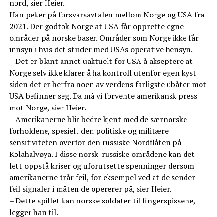
nord, sier Heier.
Han peker på forsvarsavtalen mellom Norge og USA fra
2021. Der godtok Norge at USA får opprette egne
områder på norske baser. Områder som Norge ikke får
innsyn i hvis det strider med USAs operative hensyn.
– Det er blant annet uaktuelt for USA å akseptere at
Norge selv ikke klarer å ha kontroll utenfor egen kyst
siden det er herfra noen av verdens farligste ubåter mot
USA befinner seg. Da må vi forvente amerikansk press
mot Norge, sier Heier.
– Amerikanerne blir bedre kjent med de særnorske
forholdene, spesielt den politiske og militære
sensitiviteten overfor den russiske Nordflåten på
Kolahalvøya. I disse norsk-russiske områdene kan det
lett oppstå kriser og uforutsette spenninger dersom
amerikanerne trår feil, for eksempel ved at de sender
feil signaler i måten de opererer på, sier Heier.
– Dette spillet kan norske soldater til fingerspissene,
legger han til.