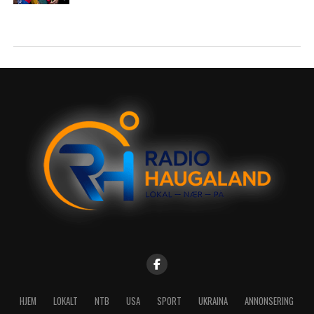
HJEM
LOKALT
NTB
USA
SPORT
UKRAINA
ANNONSERING