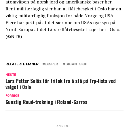
atomvåpen på norsk jord og amerikanske baser her.
Rent militærfaglig sier han at flåtebesøket i Oslo har en
viktig militærfaglig funksjon for både Norge og USA.
Flere har pekt på at det sier noe om USAs nye syn på
Nord-Europa at det første flåtebesøket skjer her i Oslo.
(©NTB)
RELATERTE EMNER:
EKSPERT
GIGANTSKIP
NESTE
Lars Petter Solås får fritak fra å stå på Frp-lista ved
valget i Oslo
FORRIGE
Gunstig Ruud-trekning i Roland-Garros
ANNONSE