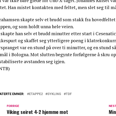
 var ikke bare glede for Uno-X-laget. Johannes Kulset var
tet. Han mistet kontakten med feltet, men slet seg til må
rahamsen skapte selv et brudd som stakk fra hovedfeltet 
appen, og som holdt unna hele veien.
skapte han selv et brudd minutter etter start i Cesenati
kkespurt og skaffet seg ytterligere poeng i klatrekonkur
spranget var en stund på over ti minutter, og en stund så
 mål i Bologna. Mot slutten begynte forfølgerne å skru o
stabiliserte avstanden seg igjen.
NTB)
ATERTE EMNER:
ETAPPE2
SYKLING
TDF
FORRIGE
NES
Viking seiret 4-2 hjemme mot
Min