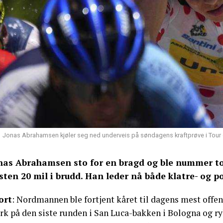
Jonas Abrahamsen kjøler seg ned underveis på søndagens kraftprøve i Tour de
nas Abrahamsen sto for en bragd og ble nummer to 
sten 20 mil i brudd. Han leder nå både klatre- og
ort
: Nordmannen ble fortjent kåret til dagens mest offens
rk på den siste runden i San Luca-bakken i Bologna og rykk