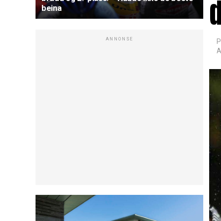
d
beina
ANNONSE
P
A