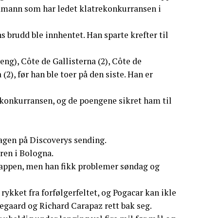
rdmann som har ledet klatrekonkurransen i
s brudd ble innhentet. Han sparte krefter til
ng), Côte de Gallisterna (2), Côte de
2), før han ble toer på den siste. Han er
gkonkurransen, og de poengene sikret ham til
Hagen på Discoverys sending.
ren i Bologna.
etappen, men han fikk problemer søndag og
kket fra forfølgerfeltet, og Pogacar kan ikle
gaard og Richard Carapaz rett bak seg.