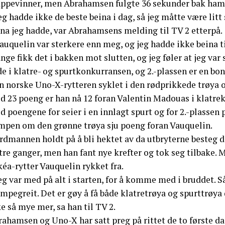
appevinner, men Abrahamsen fulgte 36 sekunder bak ham
eg hadde ikke de beste beina i dag, så jeg måtte være litt 
ina jeg hadde, var Abrahamsens melding til TV 2 etterpå.
auquelin var sterkere enn meg, og jeg hadde ikke beina t
ge fikk det i bakken mot slutten, og jeg føler at jeg var
e i klatre- og spurtkonkurransen, og 2.-plassen er en bon
n norske Uno-X-rytteren syklet i den rødprikkede trøya o
d 23 poeng er han nå 12 foran Valentin Madouas i klatre
 poengene for seier i en innlagt spurt og for 2.-plassen
mpen om den grønne trøya sju poeng foran Vauquelin.
rdmannen holdt på å bli hektet av da utbryterne besteg d
tre ganger, men han fant nye krefter og tok seg tilbake. Mo
éa-rytter Vauquelin rykket fra.
eg var med på alt i starten, for å komme med i bruddet. Så
mpegreit. Det er gøy å få både klatretrøya og spurttrøya 
e så mye mer, sa han til TV 2.
ahamsen og Uno-X har satt preg på rittet de to første dag