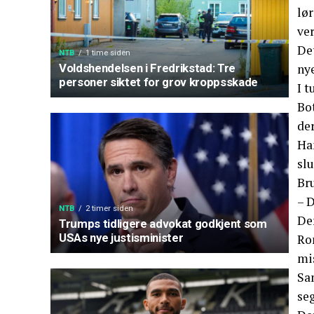
lø
ver
Det
NTB
1 time siden
ny
Voldshendelsen i Fredrikstad: Tre
personer siktet for grov kroppsskade
I t
Bot
de
Ha
slu
Br
– D
NTB
2 timer siden
De
Trumps tidligere advokat godkjent som
USAs nye justisminister
Ro
mis
Sa
se