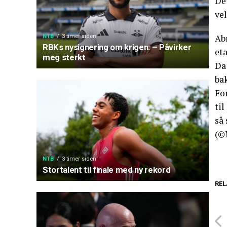
Det
vel
Ab
NTB
3 timer siden
RBKs nysignering om krigen: – Påvirker
et
meg sterkt
Da 
ba
For
til
så 
(©
NTB
3 timer siden
Stortalent til finale med ny rekord
REL