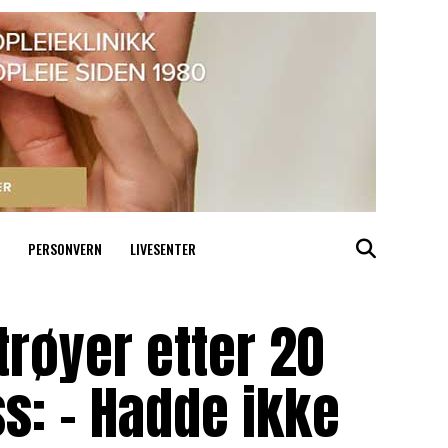
PERSONVERN
LIVESENTER
røyer etter 20
ss: – Hadde ikke