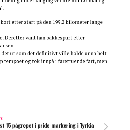
 uheldig under langing vel fire mil før mål og
l.
kort etter start på den 199,2 kilometer lange
co. Deretter vant han bakkespurt etter
ransen.
 det ut som det definitivt ville holde unna helt
pp tempoet og tok innpå i faretruende fart, men
TE
st 15 pågrepet i pride-markering i Tyrkia