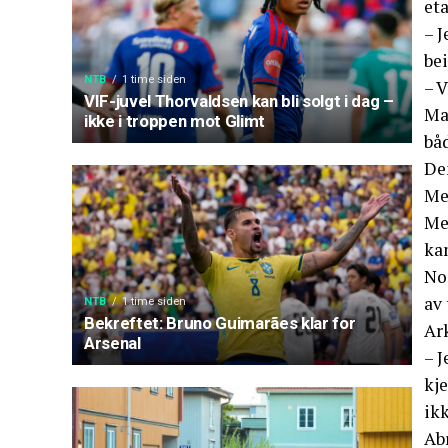
et
– J
be
NTB
1 time siden
– V
VIF-juvel Thorvaldsen kan bli solgt i dag –
Man
ikke i troppen mot Glimt
båd
De
Me
Med
ka
No
av 
NTB
1 time siden
Bekreftet: Bruno Guimarães klar for
Ark
Arsenal
– J
kje
ikk
Abr