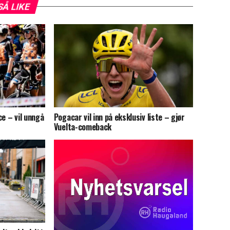
SÅ LIKE
ce – vil unngå
Pogacar vil inn på eksklusiv liste – gjør
Vuelta-comeback