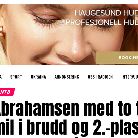
A
SPORT
UKRAINA
ANNONSERING
OSS I RADIOEN
INTERVJU
NTB
Abrahamsen med to t
il i brudd og 2.-pla