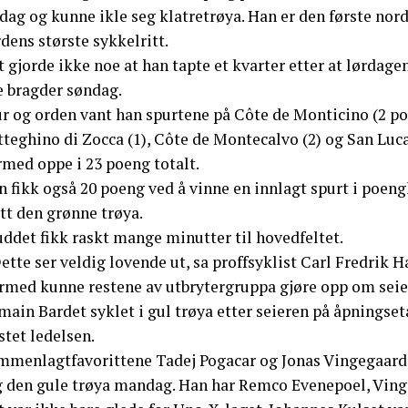
rdag og kunne ikle seg klatretrøya. Han er den første no
dens største sykkelritt.
 gjorde ikke noe at han tapte et kvarter etter at lørdagen
e bragder søndag.
ur og orden vant han spurtene på Côte de Monticino (2 poe
teghino di Zocca (1), Côte de Montecalvo (2) og San Luca (
rmed oppe i 23 poeng totalt.
n fikk også 20 poeng ved å vinne en innlagt spurt i poen
tt den grønne trøya.
uddet fikk raskt mange minutter til hovedfeltet.
ette ser veldig lovende ut, sa proffsyklist Carl Fredrik 
rmed kunne restene av utbrytergruppa gjøre opp om seie
main Bardet syklet i gul trøya etter seieren på åpnings
tet ledelsen.
mmenlagtfavorittene Tadej Pogacar og Jonas Vingegaard ry
g den gule trøya mandag. Han har Remco Evenepoel, Vinge