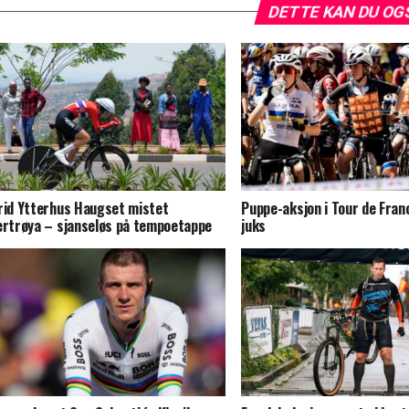
DETTE KAN DU OG
rid Ytterhus Haugset mistet
Puppe-aksjon i Tour de Fran
ertrøya – sjanseløs på tempoetappe
juks