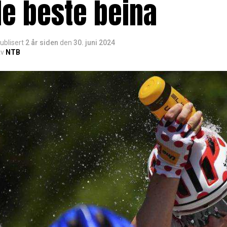
e beste beina
ublisert
2 år siden
den
30. juni 2024
v
NTB