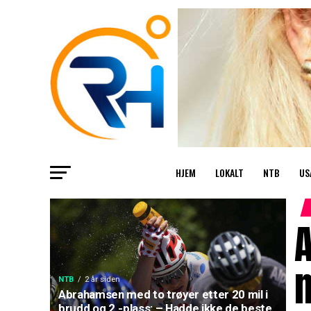
HJEM
LOKALT
NTB
US
m
NTB
2 år siden
Abrahamsen med to trøyer etter 20 mil i
brudd og 2.-plass: – Hadde ikke de beste