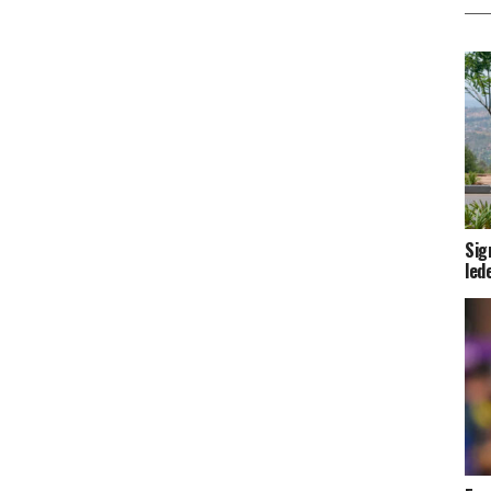
Sig
led