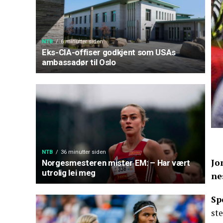
NTB
6 minutter siden
Eks-CIA-offiser godkjent som USAs
ambassadør til Oslo
NTB
36 minutter siden
Jo
Norgesmesteren mister EM: – Har vært
utrolig lei meg
ne
Sp
ste